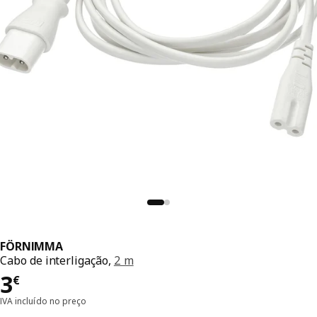
FÖRNIMMA
Cabo de interligação,
2 m
Preço 3€
3
€
IVA incluído no preço