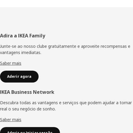
Rodapé
Adira a IKEA Family
Junte-se ao nosso clube gratuitamente e aproveite recompensas e
vantagens imediatas.
Saber mais
Aderir agora
IKEA Business Network
Descubra todas as vantagens e serviços que podem ajudar a tornar
real o seu negócio de sonho.
Saber mais
Aderir ou Iniciar sessão