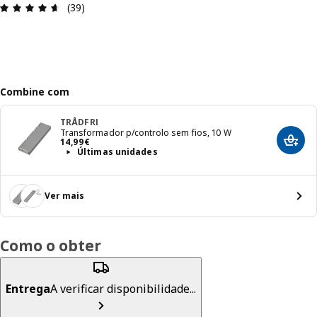
Avaliações: 4.6 de 5 estrelas. Total de comentário
(39)
Combine com
TRÅDFRI
Transformador p/controlo sem fios, 10 W
Preço 14,99€
14
,
99
€
Adici
Últimas unidades
Ver mais
Como o obter
Entrega
A verificar disponibilidade...