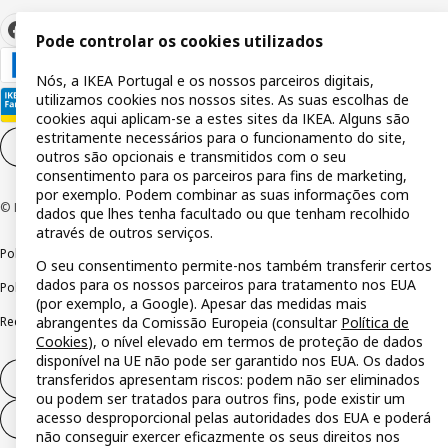
Pode controlar os cookies utilizados
Nós, a IKEA Portugal e os nossos parceiros digitais,
utilizamos cookies nos nossos sites. As suas escolhas de
cookies aqui aplicam-se a estes sites da IKEA. Alguns são
estritamente necessários para o funcionamento do site,
Definições de cookies
PT
outros são opcionais e transmitidos com o seu
consentimento para os parceiros para fins de marketing,
por exemplo. Podem combinar as suas informações com
© Inter IKEA Systems B.V 1999-2026
dados que lhes tenha facultado ou que tenham recolhido
através de outros serviços.
Política de privacidade
Política de cookies
Termos de utilização
O seu consentimento permite-nos também transferir certos
dados para os nossos parceiros para tratamento nos EUA
Política de divulgação responsável
Livro de reclamações
(por exemplo, a Google). Apesar das medidas mais
Reclamações e resolução de litígios
abrangentes da Comissão Europeia (consultar
Política de
Cookies
), o nível elevado em termos de proteção de dados
disponível na UE não pode ser garantido nos EUA. Os dados
transferidos apresentam riscos: podem não ser eliminados
Direito de livre resolução
ou podem ser tratados para outros fins, pode existir um
acesso desproporcional pelas autoridades dos EUA e poderá
Direito de livre resolução (serviços)
não conseguir exercer eficazmente os seus direitos nos