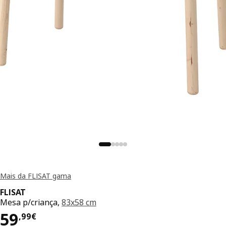
Mais da FLISAT gama
FLISAT
Mesa p/criança,
83x58 cm
Preço 59,99€
59
,
99
€