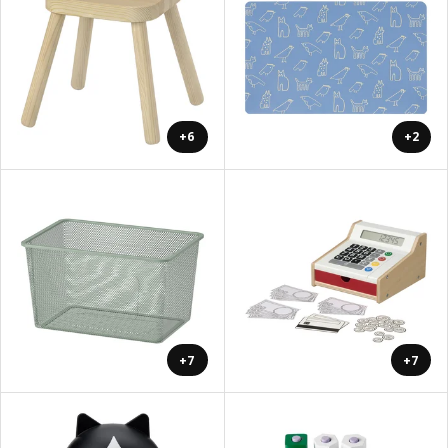
+6
+2
+7
+7