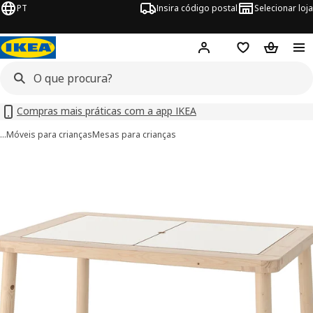
PT
Insira código postal
Selecionar loja
Hej!
Inicie sessão
Favoritos
Cesto de
Compras mais práticas com a app IKEA
…
Móveis para crianças
Mesas para crianças
imagens de FLISAT
 imagens