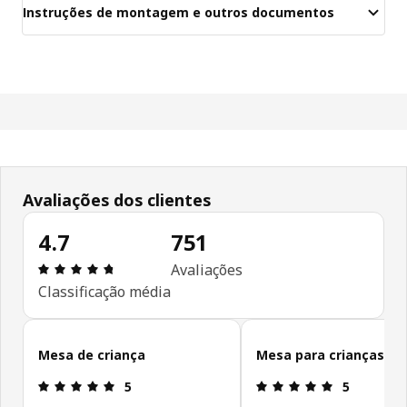
Instruções de montagem e outros documentos
Avaliações dos clientes
4.7
751
Avaliações: 4.7 de 5 estrelas. Total de comentári
Avaliações
Classificação média
Ignorar avaliações de cliente
Mesa de criança
Mesa para crianças
Avaliações: 5 de 5 estrelas.
Avaliações: 
5
5