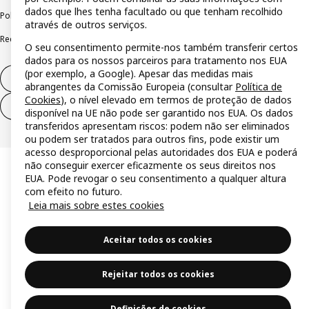
dados que lhes tenha facultado ou que tenham recolhido
Política de divulgação responsável
Livro de reclamações
através de outros serviços.
Reclamações e resolução de litígios
O seu consentimento permite-nos também transferir certos
dados para os nossos parceiros para tratamento nos EUA
(por exemplo, a Google). Apesar das medidas mais
Direito de livre resolução
abrangentes da Comissão Europeia (consultar
Política de
Cookies
), o nível elevado em termos de proteção de dados
Direito de livre resolução (serviços)
disponível na UE não pode ser garantido nos EUA. Os dados
transferidos apresentam riscos: podem não ser eliminados
ou podem ser tratados para outros fins, pode existir um
acesso desproporcional pelas autoridades dos EUA e poderá
não conseguir exercer eficazmente os seus direitos nos
EUA. Pode revogar o seu consentimento a qualquer altura
com efeito no futuro.
Leia mais sobre estes cookies
Aceitar todos os cookies
Rejeitar todos os cookies
Definições de cookies