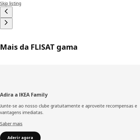
Skip listing
Mais da FLISAT gama
Rodapé
Adira a IKEA Family
Junte-se ao nosso clube gratuitamente e aproveite recompensas e
vantagens imediatas.
Saber mais
Aderir agora