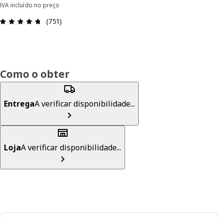
IVA incluído no preço
Avaliações: 4.7 de 5 estrelas. Total de comentári
(751)
Como o obter
Entrega
A verificar disponibilidade...
Loja
A verificar disponibilidade...