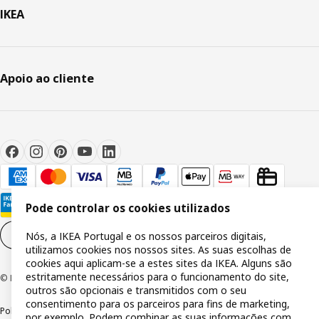
IKEA
Apoio ao cliente
Pode controlar os cookies utilizados
Definições de cookies
PT
Nós, a IKEA Portugal e os nossos parceiros digitais,
utilizamos cookies nos nossos sites. As suas escolhas de
cookies aqui aplicam-se a estes sites da IKEA. Alguns são
estritamente necessários para o funcionamento do site,
© Inter IKEA Systems B.V 1999-2026
outros são opcionais e transmitidos com o seu
consentimento para os parceiros para fins de marketing,
Política de privacidade
Política de cookies
Termos de utilização
por exemplo. Podem combinar as suas informações com