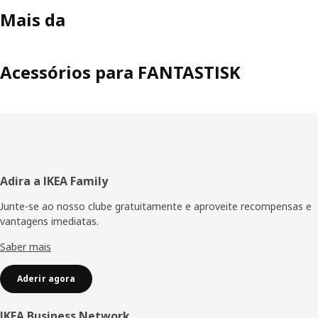
Mais da
Acessórios para FANTASTISK
Rodapé
Adira a IKEA Family
Junte-se ao nosso clube gratuitamente e aproveite recompensas e
vantagens imediatas.
Saber mais
Aderir agora
IKEA Business Network