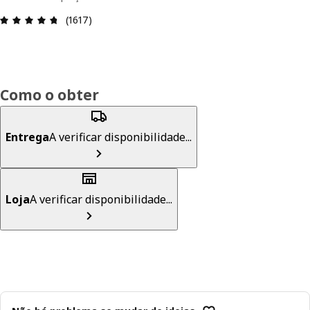
Avaliações: 4.7 de 5 estrelas. Total de comentári
(1617)
Como o obter
Entrega
A verificar disponibilidade...
Loja
A verificar disponibilidade...