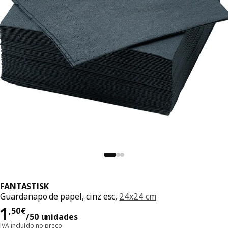
FANTASTISK
Guardanapo de papel, cinz esc,
24x24 cm
Preço 1,50€/50 unidades
1
,
50
€
/50 unidades
IVA incluído no preço