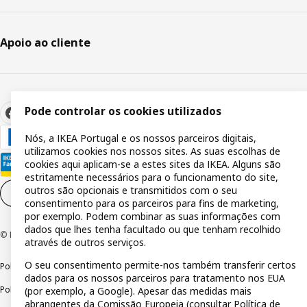
Apoio ao cliente
Pode controlar os cookies utilizados
Nós, a IKEA Portugal e os nossos parceiros digitais,
utilizamos cookies nos nossos sites. As suas escolhas de
cookies aqui aplicam-se a estes sites da IKEA. Alguns são
estritamente necessários para o funcionamento do site,
outros são opcionais e transmitidos com o seu
Definições de cookies
PT
consentimento para os parceiros para fins de marketing,
por exemplo. Podem combinar as suas informações com
dados que lhes tenha facultado ou que tenham recolhido
© Inter IKEA Systems B.V 1999-2026
através de outros serviços.
O seu consentimento permite-nos também transferir certos
Política de privacidade
Política de cookies
Termos de utilização
dados para os nossos parceiros para tratamento nos EUA
Política de divulgação responsável
Livro de reclamações
(por exemplo, a Google). Apesar das medidas mais
abrangentes da Comissão Europeia (consultar
Política de