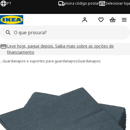
PT
Insira código postal
Selecionar loja
Hej!
Inicie sessão
Favoritos
Cesto de
Leve hoje, pague depois. Saiba mais sobre as opções de
financiamento
…
Guardanapos e suportes para guardanapos
Guardanapos
imagens de FANTASTISK
 imagens