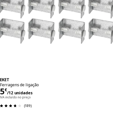
EKET
Ferragens de ligação
Preço 5€/12 unidades
5
€
/12 unidades
IVA incluído no preço
Avaliações: 3.7 de 5 estrelas. Total de comentári
(189)