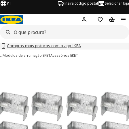
PT
Insira código postal
Selecionar loja
Hej!
Inicie sessão
Favoritos
Cesto de
Compras mais práticas com a app IKEA
…
Módulos de arrumação EKET
Acessórios EKET
imagens de EKET
 imagens