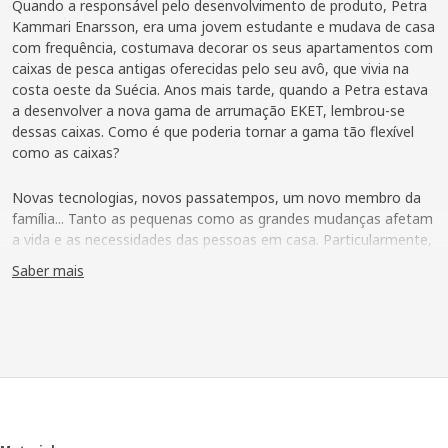
Quando a responsável pelo desenvolvimento de produto, Petra
Kammari Enarsson, era uma jovem estudante e mudava de casa
com frequência, costumava decorar os seus apartamentos com
caixas de pesca antigas oferecidas pelo seu avô, que vivia na
costa oeste da Suécia. Anos mais tarde, quando a Petra estava
a desenvolver a nova gama de arrumação EKET, lembrou-se
dessas caixas. Como é que poderia tornar a gama tão flexível
como as caixas?
Novas tecnologias, novos passatempos, um novo membro da
família... Tanto as pequenas como as grandes mudanças afetam
a vida e as necessidades das pessoas em casa. Particularmente,
quando se tratar de coisas para as quais precisamos de espaço.
Saber mais
Petra Kammari Enarsson é uma responsável pelo
desenvolvimento de produto da IKEA e frequentemente visita as
casas dos clientes para experienciar a sua vida no dia a dia e de
que forma uma boa solução de arrumação pode tornar a vida
em casa um pouco mais fácil. Recorda-se de uma família em
Copenhaga, que a cada duas semanas aumentava, devido à
estadia de uma filha de outra relação. "Não tinha o seu próprio
quarto, mas a família tinha uma solução. Colocaram uma cama