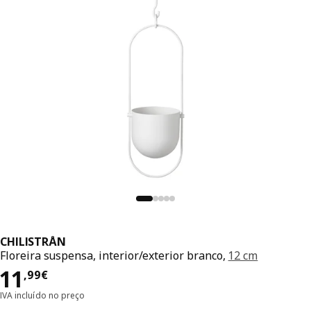
CHILISTRÅN
Floreira suspensa, interior/exterior branco,
12 cm
Preço 11,99€
11
,
99
€
IVA incluído no preço