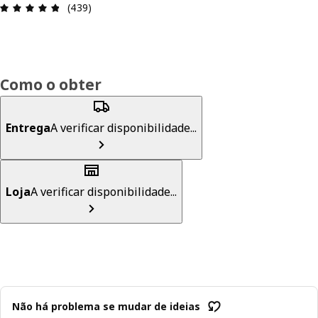
Avaliações: 4.8 de 5 estrelas. Total de comentári
(439)
Como o obter
Entrega
A verificar disponibilidade...
Loja
A verificar disponibilidade...
Não há problema se mudar de ideias