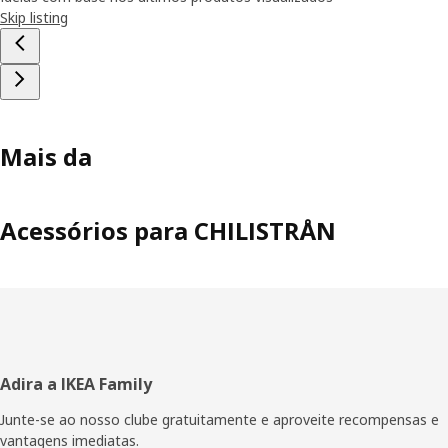
Skip listing
Mais da
Acessórios para CHILISTRÅN
Rodapé
Adira a IKEA Family
Junte-se ao nosso clube gratuitamente e aproveite recompensas e
vantagens imediatas.