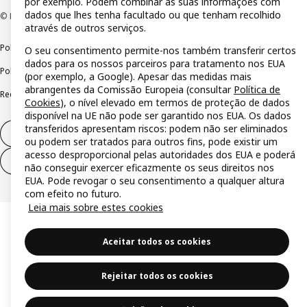
por exemplo. Podem combinar as suas informações com
dados que lhes tenha facultado ou que tenham recolhido
© Inter IKEA Systems B.V 1999-2026
através de outros serviços.
Política de privacidade
Política de cookies
Termos de utilização
O seu consentimento permite-nos também transferir certos
dados para os nossos parceiros para tratamento nos EUA
Política de divulgação responsável
Livro de reclamações
(por exemplo, a Google). Apesar das medidas mais
abrangentes da Comissão Europeia (consultar
Política de
Reclamações e resolução de litígios
Cookies
), o nível elevado em termos de proteção de dados
disponível na UE não pode ser garantido nos EUA. Os dados
transferidos apresentam riscos: podem não ser eliminados
Direito de livre resolução
ou podem ser tratados para outros fins, pode existir um
acesso desproporcional pelas autoridades dos EUA e poderá
Direito de livre resolução (serviços)
não conseguir exercer eficazmente os seus direitos nos
EUA. Pode revogar o seu consentimento a qualquer altura
com efeito no futuro.
Leia mais sobre estes cookies
Aceitar todos os cookies
Rejeitar todos os cookies