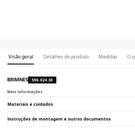
Visão geral
Detalhes do produto
Medidas
O q
BRIMNES
596.024.38
Mais informações
Materiais e cuidados
Instruções de montagem e outros documentos