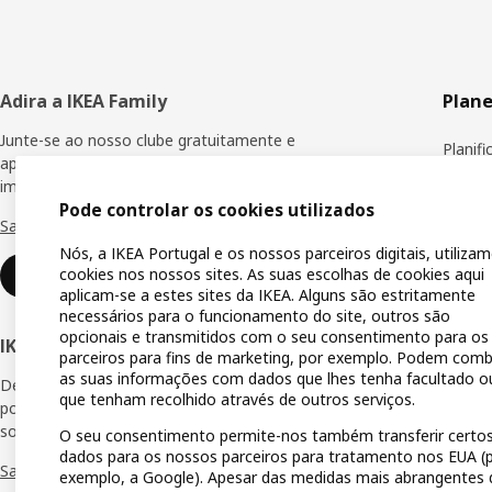
Rodapé
Adira a IKEA Family
Plane
Junte-se ao nosso clube gratuitamente e
Planif
aproveite recompensas e vantagens
imediatas.
Todos 
Pode controlar os cookies utilizados
Saber mais
Compra
Nós, a IKEA Portugal e os nossos parceiros digitais, utiliza
Onde 
cookies nos nossos sites. As suas escolhas de cookies aqui
Aderir agora
aplicam-se a estes sites da IKEA. Alguns são estritamente
Cartão
necessários para o funcionamento do site, outros são
opcionais e transmitidos com o seu consentimento para os
IKEA Business Network
Lista 
parceiros para fins de marketing, por exemplo. Podem comb
as suas informações com dados que lhes tenha facultado o
Descubra todas as vantagens e serviços que
Guias 
que tenham recolhido através de outros serviços.
podem ajudar a tornar real o seu negócio de
sonho.
Guias 
O seu consentimento permite-nos também transferir certo
dados para os nossos parceiros para tratamento nos EUA (
Saber mais
IKEA a
exemplo, a Google). Apesar das medidas mais abrangentes 