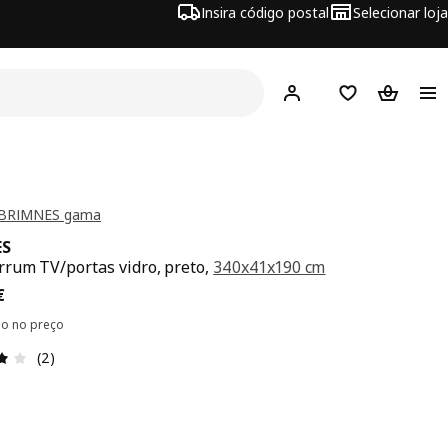
Insira código postal
Selecionar loja
Hej!
Inicie sessão
Favoritos
Cesto de
 BRIMNES gama
ES
rum TV/portas vidro, preto,
340x41x190 cm
ço 517€
€
ído no preço
Avaliações: 4 de 5 estrelas. Total de comentários: 2
(2)