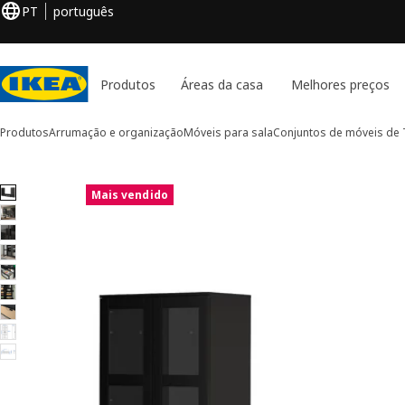
PT
português
Produtos
Áreas da casa
Melhores preços
Produtos
Arrumação e organização
Móveis para sala
Conjuntos de móveis de 
9 imagens de BRIMNES
Mais vendido
rar imagens