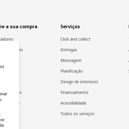
ie a sua compra
Serviços
icadores
Click and collect
os produtos
Entregas
r na IKEA
Montagem
mos
estamos
Planificação
 presente
Design de interiores
de presentes
Financiamento
inar
u
de produto
Acessibilidade
de compra
Todos os serviços
s
por
pp
da