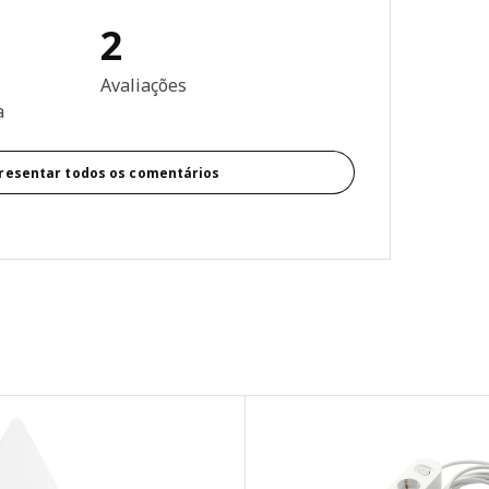
2
es: 4 de 5 estrelas. Total de comentários: 2
Avaliações
a
resentar todos os comentários