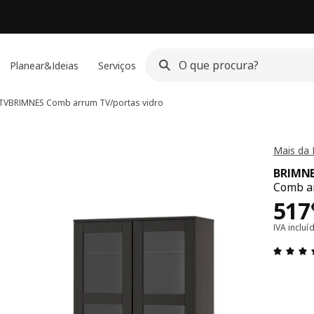
Planear&Ideias
Serviços
TV
BRIMNES
Comb arrum TV/portas vidro
Mais da
BRIMN
Comb ar
Pre
517
IVA inclu