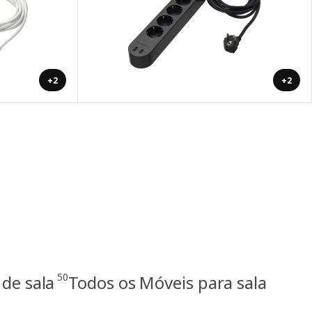
+2
+2
50
de sala
Todos os Móveis para sala