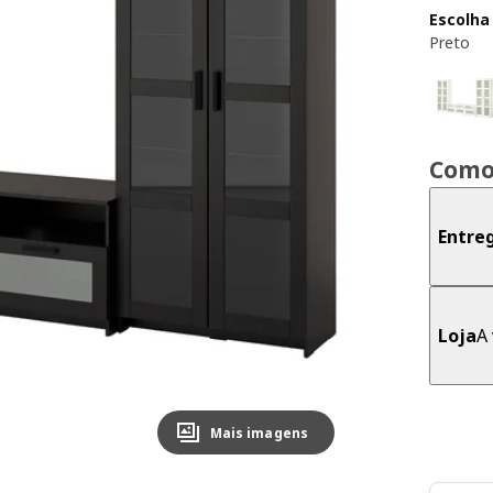
Escolha
Preto
Como
Entre
Loja
A 
Mais imagens