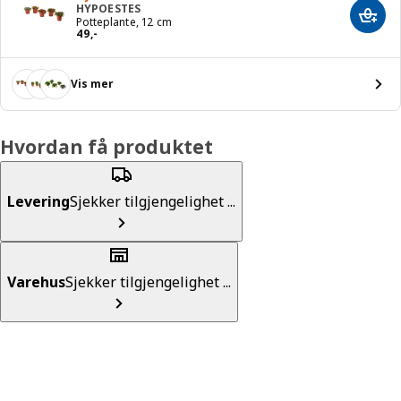
HYPOESTES
Legg 
Potteplante, 12 cm
Pris 49,-
49
,
-
Vis mer
Hvordan få produktet
Levering
Sjekker tilgjengelighet ...
Varehus
Sjekker tilgjengelighet ...