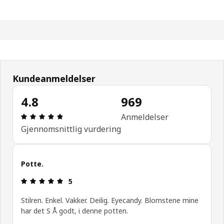
Kundeanmeldelser
4.8
969
Produktomtale: 4.8 ingen kundevurdering 5 stjerne
Anmeldelser
Gjennomsnittlig vurdering
Potte.
Produktomtale: 5 ingen kundevurdering 5 stjerner
5
Stilren. Enkel. Vakker. Deilig. Eyecandy. Blomstene mine
har det S Å godt, i denne potten.