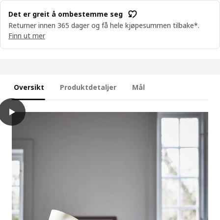
Det er greit å ombestemme seg
Returner innen 365 dager og få hele kjøpesummen tilbake*.
Finn ut mer
Oversikt
Produktdetaljer
Mål
play
SOJABÖNA Blomsterpotte, hvit, 12 cm