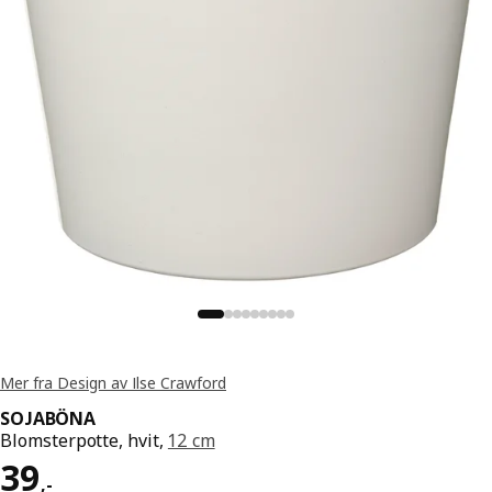
Mer fra Design av Ilse Crawford
SOJABÖNA
Blomsterpotte, hvit,
12 cm
Pris 39,-
39
,
-