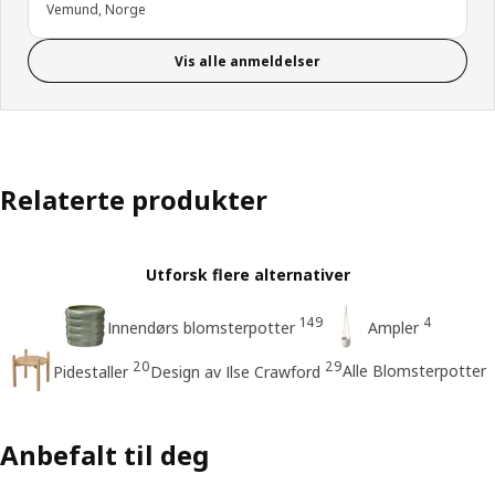
Vemund, Norge
Vis alle anmeldelser
Relaterte produkter
Utforsk flere alternativer
149
4
Innendørs blomsterpotter
Ampler
20
29
Alle Blomsterpotter
Pidestaller
Design av Ilse Crawford
Anbefalt til deg