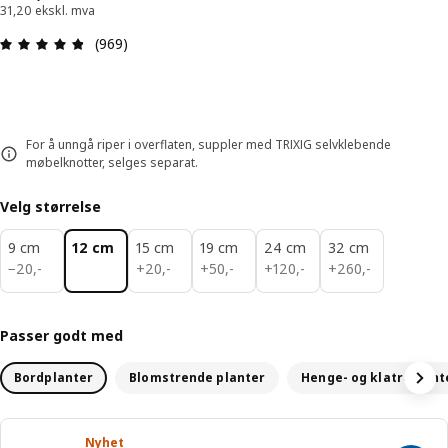
31,20 ekskl. mva
Produktomtale: 4.8 ingen kundevurdering 5 stjer
(969)
For å unngå riper i overflaten, suppler med TRIXIG selvklebende
møbelknotter, selges separat.
Velg størrelse
9 cm
12 cm
15 cm
19 cm
24 cm
32 cm
20,-
20,-
50,-
120,-
260,-
−
20
,
-
+
20
,
-
+
50
,
-
+
120
,
-
+
260
,
-
Passer godt med
Bordplanter
Blomstrende planter
Henge- og klatreplant
Nyhet