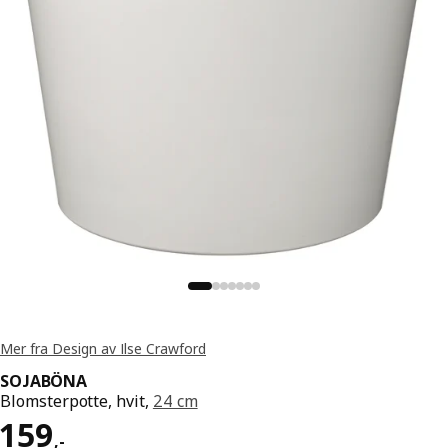
Mer fra Design av Ilse Crawford
SOJABÖNA
Blomsterpotte, hvit,
24 cm
Pris 159,-
159
,
-