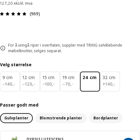
127,20 ekskl. mva
Produktomtale: 4.8 ingen kundevurdering 5 stjer
(969)
For å unngå riper i overflaten, suppler med TRIXIG selvklebende
møbelknotter, selges separat.
Velg størrelse
9 cm
12 cm
15 cm
19 cm
24 cm
32 cm
140,-
120,-
100,-
70,-
140,-
−
140
,
-
−
120
,
-
−
100
,
-
−
70
,
-
+
140
,
-
Passer godt med
Gulvplanter
Blomstrende planter
Bordplanter
DYPSIS LUTESCENS