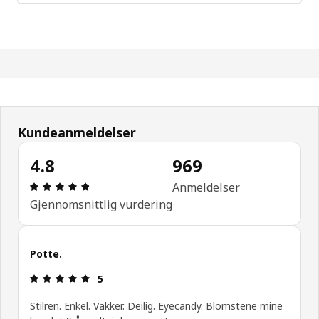
Kundeanmeldelser
4.8
969
Produktomtale: 4.8 ingen kundevurdering 5 stjerne
Anmeldelser
Gjennomsnittlig vurdering
Potte.
Produktomtale: 5 ingen kundevurdering 5 stjerner
5
Stilren. Enkel. Vakker. Deilig. Eyecandy. Blomstene mine