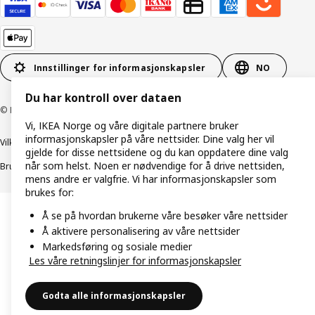
Innstillinger for informasjonskapsler
NO
Du har kontroll over dataen
© Inter IKEA Systems B.V. 1999–2026
Vi, IKEA Norge og våre digitale partnere bruker
informasjonskapsler på våre nettsider. Dine valg her vil
Vilkår og betingelser
Retningslinjer for personvern
gjelde for disse nettsidene og du kan oppdatere dine valg
når som helst. Noen er nødvendige for å drive nettsiden,
Bruk av informasjonskapsler (Cookies)
Retningslinjer for ansvarlig avsløring
mens andre er valgfrie. Vi har informasjonskapsler som
brukes for:
Å se på hvordan brukerne våre besøker våre nettsider
Å aktivere personalisering av våre nettsider
Markedsføring og sosiale medier
Les våre retningslinjer for informasjonskapsler
Godta alle informasjonskapsler