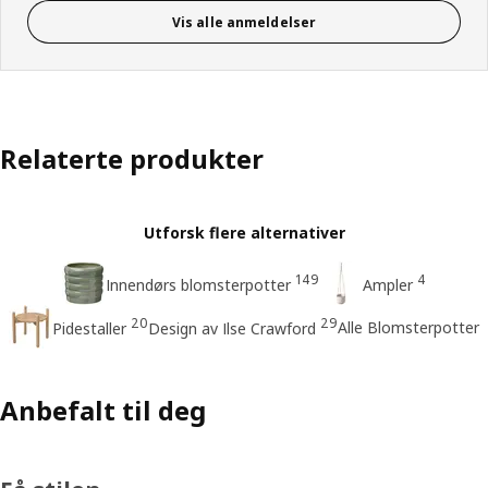
Vis alle anmeldelser
Relaterte produkter
Utforsk flere alternativer
149
4
Innendørs blomsterpotter
Ampler
20
29
Alle Blomsterpotter
Pidestaller
Design av Ilse Crawford
Anbefalt til deg