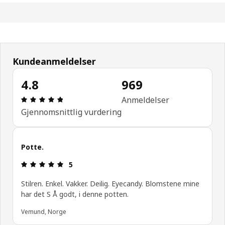
Kundeanmeldelser
4.8
969
Produktomtale: 4.8 ingen kundevurdering 5 stjerne
Anmeldelser
Gjennomsnittlig vurdering
Potte.
Produktomtale: 5 ingen kundevurdering 5 stjerner
5
Stilren. Enkel. Vakker. Deilig. Eyecandy. Blomstene mine
har det S Å godt, i denne potten.
Vemund, Norge