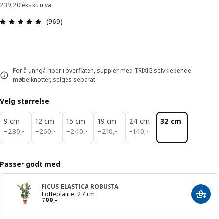
239,20 ekskl. mva
Produktomtale: 4.8 ingen kundevurdering 5 stjer
(969)
For å unngå riper i overflaten, suppler med TRIXIG selvklebende
møbelknotter, selges separat.
Velg størrelse
9 cm
12 cm
15 cm
19 cm
24 cm
32 cm
280,-
260,-
240,-
210,-
140,-
−
280
,
-
−
260
,
-
−
240
,
-
−
210
,
-
−
140
,
-
Passer godt med
FICUS ELASTICA ROBUSTA
Potteplante, 27 cm
Legg 
Pris 799,-
799
,
-