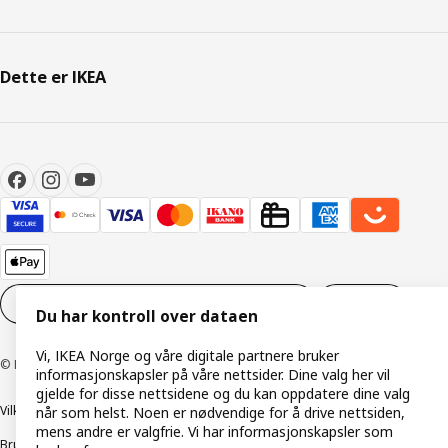
Dette er IKEA
Innstillinger for informasjonskapsler
NO
Du har kontroll over dataen
Vi, IKEA Norge og våre digitale partnere bruker
© Inter IKEA Systems B.V. 1999–2026
informasjonskapsler på våre nettsider. Dine valg her vil
gjelde for disse nettsidene og du kan oppdatere dine valg
Vilkår og betingelser
Retningslinjer for personvern
når som helst. Noen er nødvendige for å drive nettsiden,
mens andre er valgfrie. Vi har informasjonskapsler som
Bruk av informasjonskapsler (Cookies)
Retningslinjer for ansvarlig avsløring