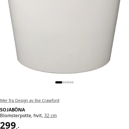
Mer fra Design av Ilse Crawford
SOJABÖNA
Blomsterpotte, hvit,
32 cm
Pris 299,-
299
,
-