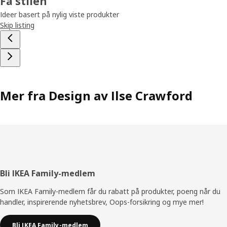
Få stilen
Ideer basert på nylig viste produkter
Skip listing
Mer fra Design av Ilse Crawford
Bunntekst
Bli IKEA Family-medlem
Som IKEA Family-medlem får du rabatt på produkter, poeng når du
handler, inspirerende nyhetsbrev, Oops-forsikring og mye mer!
Bli IKEA Family-medlem