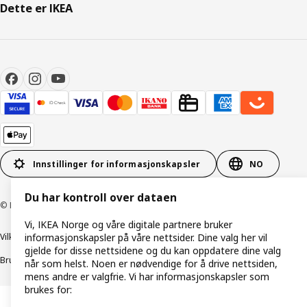
Dette er IKEA
Innstillinger for informasjonskapsler
NO
Du har kontroll over dataen
© Inter IKEA Systems B.V. 1999–2026
Vi, IKEA Norge og våre digitale partnere bruker
informasjonskapsler på våre nettsider. Dine valg her vil
Vilkår og betingelser
Retningslinjer for personvern
gjelde for disse nettsidene og du kan oppdatere dine valg
Bruk av informasjonskapsler (Cookies)
Retningslinjer for ansvarlig avsløring
når som helst. Noen er nødvendige for å drive nettsiden,
mens andre er valgfrie. Vi har informasjonskapsler som
brukes for: