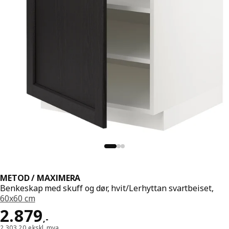
METOD / MAXIMERA
Benkeskap med skuff og dør, hvit/Lerhyttan svartbeiset,
60x60 cm
Pris 2879,-
2.879
,
-
2.303,20 ekskl. mva