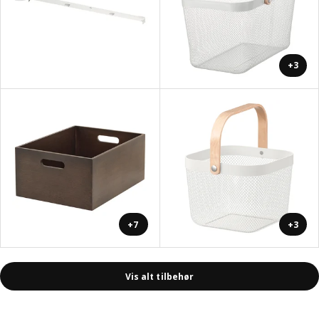
+3
+7
+3
Vis alt tilbehør