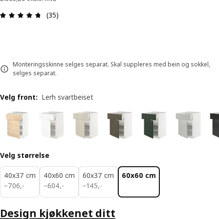
Produktomtale: 4.7 ingen kundevurdering 5 stjer
(35)
Monteringsskinne selges separat. Skal suppleres med bein og sokkel,
selges separat.
Velg front
:
Lerh svartbeiset
Velg størrelse
40x37 cm
40x60 cm
60x37 cm
60x60 cm
706,-
604,-
145,-
−
706
,
-
−
604
,
-
−
145
,
-
Design kjøkkenet ditt