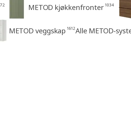
172
1034
METOD kjøkkenfronter
1612
METOD veggskap
Alle METOD-syst