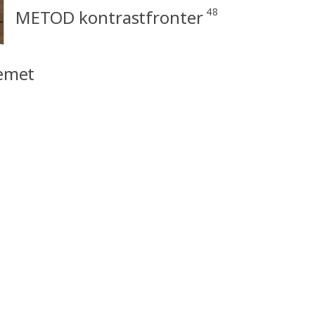
48
METOD kontrastfronter
emet