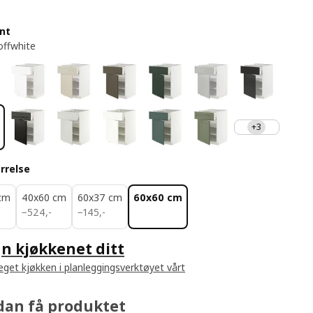
ont
offwhite
+3
rrelse
cm
40x60 cm
60x37 cm
60x60 cm
524,-
145,-
−
524
,
-
−
145
,
-
n kjøkkenet ditt
 eget kjøkken i planleggingsverktøyet vårt
dan få produktet