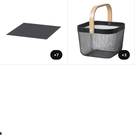
+7
+3