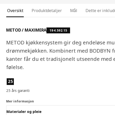
Oversikt
Produktdetaljer
Mål
Dette er inklud
METOD / MAXIMERA
194.592.15
METOD kjøkkensystem gir deg endeløse mulig
drømmekjøkken. Kombinert med BODBYN fro
kanter får du et tradisjonelt utseende med
følelse.
Produktfunksjoner
25
25 års garanti
Mer informasjon
Materialer og pleie