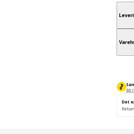
Lever
Vareh
Sam
Bli 
Det e
Return