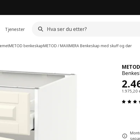
Tjenester
emet
METOD benkeskap
METOD / MAXIMERA
Benkeskap med skuff og dør
METOD
Benkesk
Pris
2.4
1.975,20 
Monte
separ