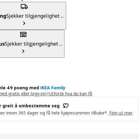
ing
Sjekker tilgjengelighet ...
us
Sjekker tilgjengelighet ...
le 49 poeng med
IKEA Family
med gratis eller logg inn
|
Utforsk hva du kan få
r greit å ombestemme seg
er innen 365 dager og få hele kjøpesummen tilbake*.
Finn ut mer