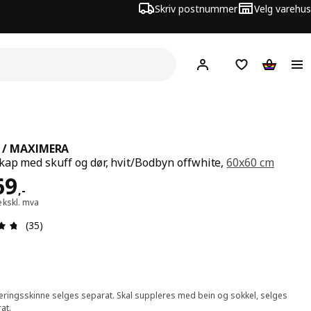
Skriv postnummer
Velg varehus
Hej!
Logg inn
Huskeliste
Handlev
 / MAXIMERA
ap med skuff og dør, hvit/Bodbyn offwhite,
60x60 cm
 2469,-
69
,
-
ekskl. mva
Produktomtale: 4.7 ingen kundevurdering 5 stjerner. Tot
(35)
ringsskinne selges separat. Skal suppleres med bein og sokkel, selges
at.