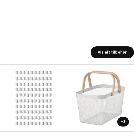
Vis alt tilbehør
+3