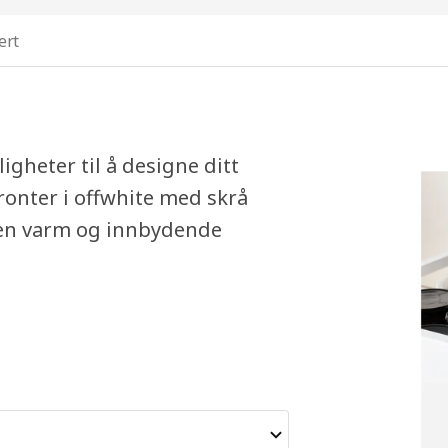
ert
heter til å designe ditt
nter i offwhite med skrå
 en varm og innbydende