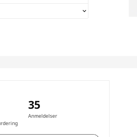
35
mtale: 4.7 ingen kundevurdering 5 stjerner. Totalt antall anmeldelser
Anmeldelser
urdering