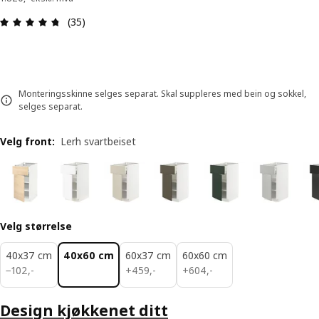
Produktomtale: 4.7 ingen kundevurdering 5 stjer
(35)
Monteringsskinne selges separat. Skal suppleres med bein og sokkel,
selges separat.
Velg front
:
Lerh svartbeiset
Velg størrelse
40x37 cm
40x60 cm
60x37 cm
60x60 cm
102,-
459,-
604,-
−
102
,
-
+
459
,
-
+
604
,
-
Design kjøkkenet ditt