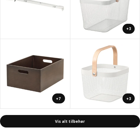
+3
+7
+3
Vis alt tilbehør