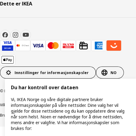
Dette er IKEA
Innstillinger for informasjonskapsler
NO
Du har kontroll over dataen
© Inter IKEA Systems B.V. 1999–2026
Vi, IKEA Norge og våre digitale partnere bruker
informasjonskapsler på våre nettsider. Dine valg her vil
Vilkår og betingelser
Retningslinjer for personvern
gjelde for disse nettsidene og du kan oppdatere dine valg
Bruk av informasjonskapsler (Cookies)
Retningslinjer for ansvarlig avsløring
når som helst. Noen er nødvendige for å drive nettsiden,
mens andre er valgfrie. Vi har informasjonskapsler som
brukes for: