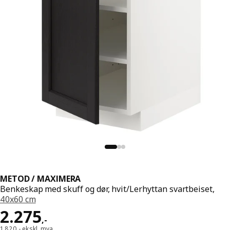
METOD / MAXIMERA
Benkeskap med skuff og dør, hvit/Lerhyttan svartbeiset,
40x60 cm
Pris 2275,-
2.275
,
-
1.820,- ekskl. mva