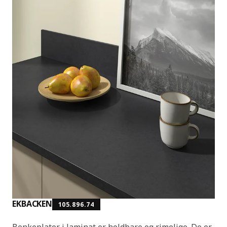
EKBACKEN
105.896.74
Benkeplater i laminat er holdbare og rimelige. De er