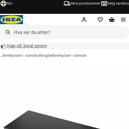
NO
Skriv postnummer
Velg varehus
Hej!
Logg inn
Huskeliste
Handlev
Kjøp nå, betal senere
…
Benkeplater i standardlengde
Benkeplater i laminat
EKBACKEN bilder
er bilder