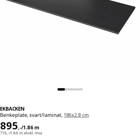
EKBACKEN
Benkeplate, svart/laminat,
186x2.8 cm
Pris 895,-/1.86 m
895
,
-
/1.86 m
716,-/1.86 m ekskl. mva