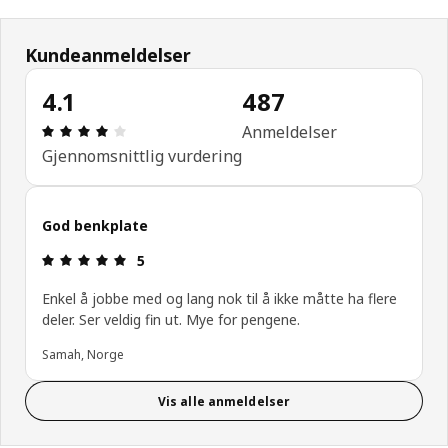
Kundeanmeldelser
4.1
487
Produktomtale: 4.1 ingen kundevurdering 5 stjerne
Anmeldelser
Gjennomsnittlig vurdering
God benkplate
Produktomtale: 5 ingen kundevurdering 5 stjerner
5
Enkel å jobbe med og lang nok til å ikke måtte ha flere
deler. Ser veldig fin ut. Mye for pengene.
Samah, Norge
Vis alle anmeldelser