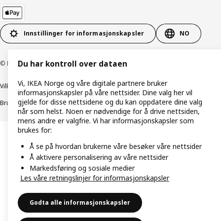
Innstillinger for informasjonskapsler
NO
Du har kontroll over dataen
© Inter IKEA Systems B.V. 1999–2026
Vi, IKEA Norge og våre digitale partnere bruker
Vilkår og betingelser
Retningslinjer for personvern
informasjonskapsler på våre nettsider. Dine valg her vil
gjelde for disse nettsidene og du kan oppdatere dine valg
Bruk av informasjonskapsler (Cookies)
Retningslinjer for ansvarlig avsløring
når som helst. Noen er nødvendige for å drive nettsiden,
mens andre er valgfrie. Vi har informasjonskapsler som
brukes for:
Å se på hvordan brukerne våre besøker våre nettsider
Å aktivere personalisering av våre nettsider
Markedsføring og sosiale medier
Les våre retningslinjer for informasjonskapsler
Godta alle informasjonskapsler