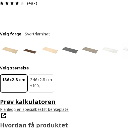
Produktomtale: 4.1 ingen kundevurdering 5 stjer
(487)
Velg farge
:
Svart/laminat
Velg størrelse
186x2.8 cm
246x2.8 cm
100,-
+
100
,
-
Prøv kalkulatoren
Planlegg en spesialbestilt benkeplate
Hvordan få produktet