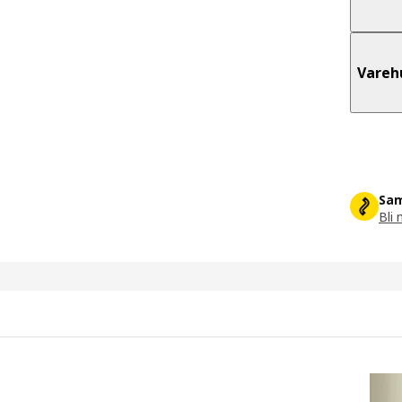
Vareh
Sam
Bli 