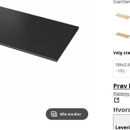
Svart/la
Velg stø
186x2.
100,-
−
100
,
-
Prøv 
Planlegg
Hvor
Alle medier
Lever