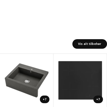
Vis alt tilbehør
+7
+7