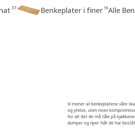
37
16
inat
Benkeplater i finer
Alle Be
Vi mener at benkeplatene våre ska
og ytelse, uten noen kompromisser
for alt det de må tåle på kjøkkene
dumper og riper. Når de har bestått