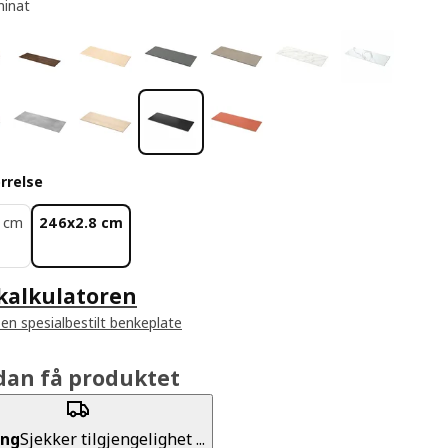
minat
rrelse
8 cm
246x2.8 cm
kalkulatoren
 en spesialbestilt benkeplate
dan få produktet
ing
Sjekker tilgjengelighet ...