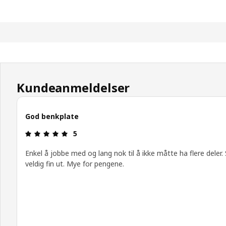
Kundeanmeldelser
God benkplate
Produktomtale: 5 ingen kundevurdering 5 stjerne
5
Enkel å jobbe med og lang nok til å ikke måtte ha flere deler.
veldig fin ut. Mye for pengene.