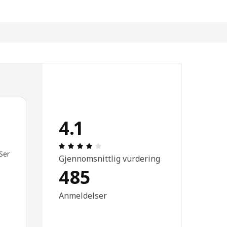
4.1
r.
Produktomtale: 4.1 ingen kundevurderi
 Ser
Gjennomsnittlig vurdering
485
Anmeldelser