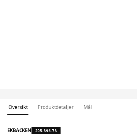
Oversikt
Produktdetaljer
Mål
EKBACKEN
205.896.78