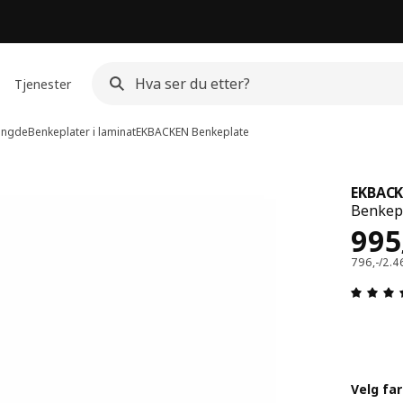
Tjenester
lengde
Benkeplater i laminat
EKBACKEN
Benkeplate
EKBAC
Benkepl
Pri
995
796,-/2.4
Velg fa