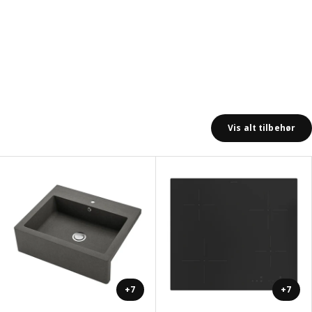
Vis alt tilbehør
+7
+7