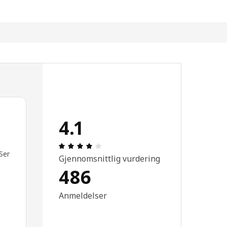
4.1
r.
Produktomtale: 4.1 ingen kundevurderi
 Ser
Gjennomsnittlig vurdering
486
Anmeldelser