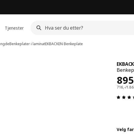
Tjenester
lengde
Benkeplater i laminat
EKBACKEN
Benkeplate
EKBAC
Benkepl
Pri
895
716,-/1.8
Velg fa