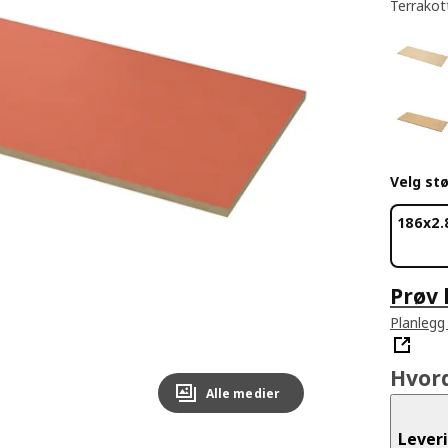
Terrakot
Velg stø
186x2.
Prøv 
Planlegg
Hvor
Alle medier
Lever