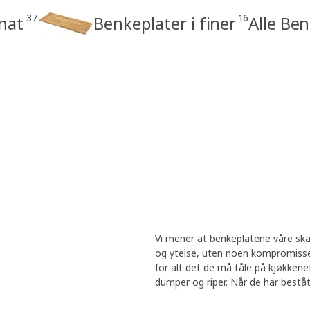
37
16
inat
Benkeplater i finer
Alle Be
Vi mener at benkeplatene våre ska
og ytelse, uten noen kompromisser
for alt det de må tåle på kjøkkene
dumper og riper. Når de har bestått