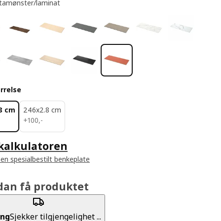
tamønster/laminat
rrelse
8 cm
246x2.8 cm
100,-
+
100
,
-
kalkulatoren
 en spesialbestilt benkeplate
dan få produktet
ing
Sjekker tilgjengelighet ...