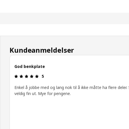
Kundeanmeldelser
God benkplate
Produktomtale: 5 ingen kundevurdering 5 stjerne
5
Enkel å jobbe med og lang nok til å ikke måtte ha flere deler.
veldig fin ut. Mye for pengene.