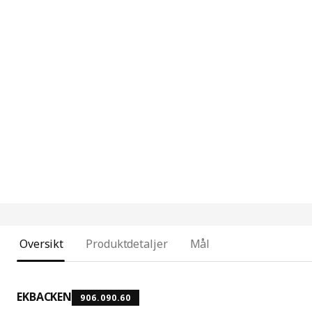
Oversikt
Produktdetaljer
Mål
EKBACKEN
906.090.60