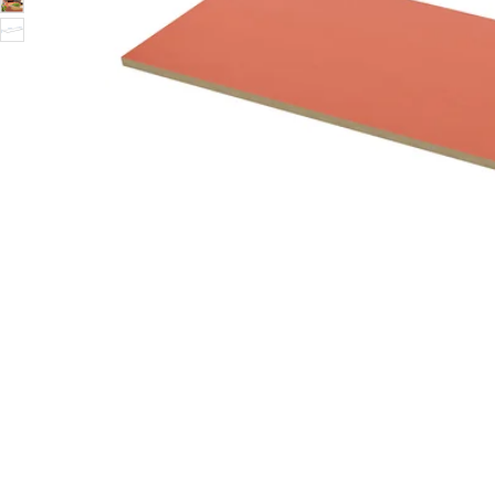
Image zoomed out, normal view