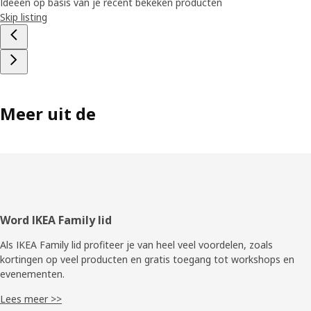
Ideeën op basis van je recent bekeken producten
Skip listing
Meer uit de
Voettekst
Word IKEA Family lid
Als IKEA Family lid profiteer je van heel veel voordelen, zoals
kortingen op veel producten en gratis toegang tot workshops en
evenementen.
Lees meer >>