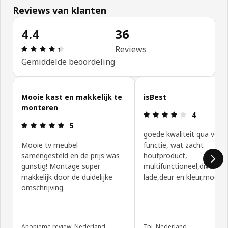
Reviews van klanten
4.4
36
Review: 4.4 van 5 sterren. Totaal beoordelingen: 
Reviews
Gemiddelde beoordeling
Klantbeoordelingen overslaan
Mooie kast en makkelijk te
isBest
monteren
Review: 4 va
4
Review: 5 van 5 sterren.
5
goede kwaliteit qua vorm
Mooie tv meubel
functie, wat zacht
samengesteld en de prijs was
houtproduct,
gunstig! Montage super
multifunctioneel,divers
makkelijk door de duidelijke
lade,deur en kleur,modulai
omschrijving.
Anonieme review, Nederland
Tpj, Nederland