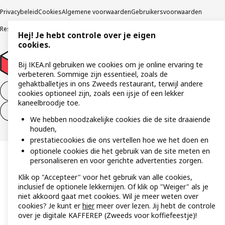
Privacybeleid
Cookies
Algemene voorwaarden
Gebruikersvoorwaarden
Responsible Disclosure Program
Verklaring digitale toegankelijkheid
Hej! Je hebt controle over je eigen
cookies.
Bij IKEA.nl gebruiken we cookies om je online ervaring te
verbeteren. Sommige zijn essentieel, zoals de
gehaktballetjes in ons Zweeds restaurant, terwijl andere
Aankoop product ontbinden
cookies optioneel zijn, zoals een ijsje of een lekker
kaneelbroodje toe.
Ontbinding van je aankoop (diensten)
We hebben noodzakelijke cookies die de site draaiende
houden,
prestatiecookies die ons vertellen hoe we het doen en
optionele cookies die het gebruik van de site meten en
personaliseren en voor gerichte advertenties zorgen.
Klik op "Accepteer" voor het gebruik van alle cookies,
inclusief de optionele lekkernijen. Of klik op "Weiger" als je
niet akkoord gaat met cookies. Wil je meer weten over
cookies? Je kunt er
hier
meer over lezen. Jij hebt de controle
over je digitale KAFFEREP (Zweeds voor koffiefeestje)!