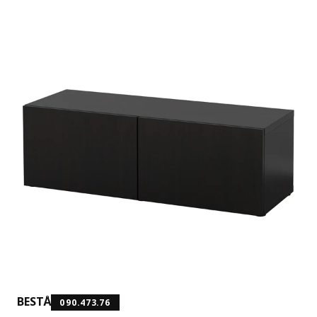
BESTÅ
090.473.76