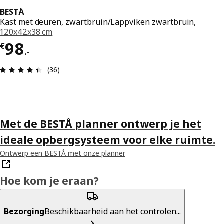
BESTÅ
Kast met deuren, zwartbruin/Lappviken zwartbruin,
120x42x38 cm
Prijs € 98.-
98
€
.
-
Review: 4.4 van 5 sterren. Totaal beoordelingen:
(36)
Met de BESTÅ planner ontwerp je het
ideale opbergsysteem voor elke ruimte.
Ontwerp een BESTÅ met onze planner
Hoe kom je eraan?
Bezorging
Beschikbaarheid aan het controlen...