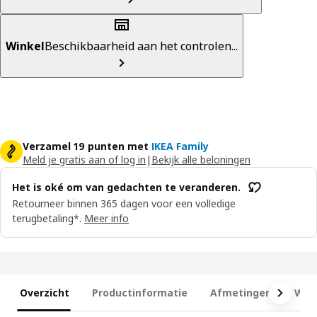
Winkel
Beschikbaarheid aan het controlen...
Verzamel 19 punten met
IKEA Family
Meld je gratis aan of log in
|
Bekijk alle beloningen
Het is oké om van gedachten te veranderen.
Retourneer binnen 365 dagen voor een volledige
terugbetaling*.
Meer info
Overzicht
Productinformatie
Afmetingen
Wat 