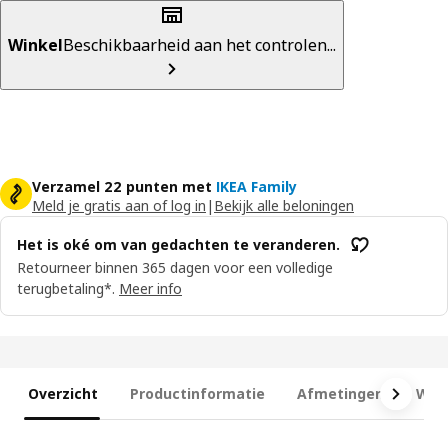
Winkel
Beschikbaarheid aan het controlen...
Verzamel 22 punten met
IKEA Family
Meld je gratis aan of log in
|
Bekijk alle beloningen
Het is oké om van gedachten te veranderen.
Retourneer binnen 365 dagen voor een volledige
terugbetaling*.
Meer info
Overzicht
Productinformatie
Afmetingen
Wat 