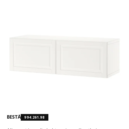
BESTÅ
994.261.98