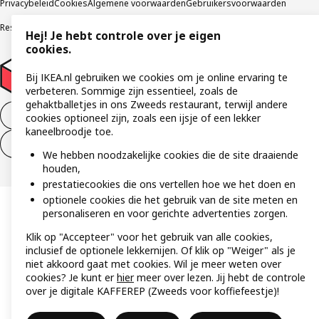
Privacybeleid
Cookies
Algemene voorwaarden
Gebruikersvoorwaarden
Responsible Disclosure Program
Verklaring digitale toegankelijkheid
Hej! Je hebt controle over je eigen
cookies.
Bij IKEA.nl gebruiken we cookies om je online ervaring te
verbeteren. Sommige zijn essentieel, zoals de
gehaktballetjes in ons Zweeds restaurant, terwijl andere
Aankoop product ontbinden
cookies optioneel zijn, zoals een ijsje of een lekker
kaneelbroodje toe.
Ontbinding van je aankoop (diensten)
We hebben noodzakelijke cookies die de site draaiende
houden,
prestatiecookies die ons vertellen hoe we het doen en
optionele cookies die het gebruik van de site meten en
personaliseren en voor gerichte advertenties zorgen.
Klik op "Accepteer" voor het gebruik van alle cookies,
inclusief de optionele lekkernijen. Of klik op "Weiger" als je
niet akkoord gaat met cookies. Wil je meer weten over
cookies? Je kunt er
hier
meer over lezen. Jij hebt de controle
over je digitale KAFFEREP (Zweeds voor koffiefeestje)!