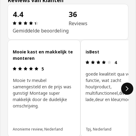
4.4
36
Review: 4.4 van 5 sterren. Totaal beoordelingen: 
Reviews
Gemiddelde beoordeling
Klantbeoordelingen overslaan
Mooie kast en makkelijk te
isBest
monteren
Review: 4 va
4
Review: 5 van 5 sterren.
5
goede kwaliteit qua vorm
Mooie tv meubel
functie, wat zacht
samengesteld en de prijs was
houtproduct,
gunstig! Montage super
multifunctioneel,divers
makkelijk door de duidelijke
lade,deur en kleur,modulai
omschrijving.
Anonieme review, Nederland
Tpj, Nederland