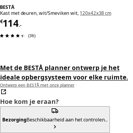
BESTÅ
Kast met deuren, wit/Smeviken wit,
120x42x38 cm
Prijs € 114.-
114
€
.
-
Review: 4.4 van 5 sterren. Totaal beoordelingen:
(36)
Met de BESTÅ planner ontwerp je het
ideale opbergsysteem voor elke ruimte.
Ontwerp een BESTÅ met onze planner
Hoe kom je eraan?
Bezorging
Beschikbaarheid aan het controlen...