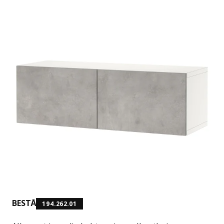
BESTÅ
194.262.01