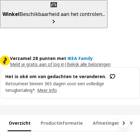
Winkel
Beschikbaarheid aan het controlen...
Verzamel 28 punten met
IKEA Family
Meld je gratis aan of log in
|
Bekijk alle beloningen
Het is oké om van gedachten te veranderen.
Retourneer binnen 365 dagen voor een volledige
terugbetaling*.
Meer info
Overzicht
Productinformatie
Afmetingen
Wat 