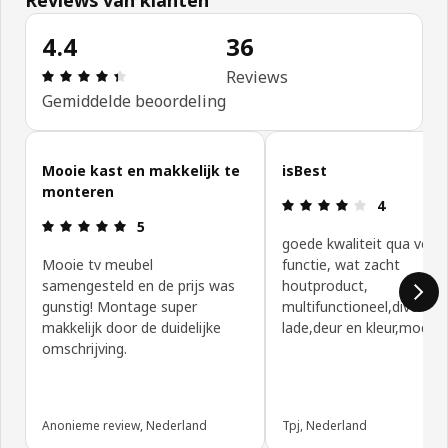
4.4
36
Review: 4.4 van 5 sterren. Totaal beoordelingen: 
Reviews
Gemiddelde beoordeling
Klantbeoordelingen overslaan
Mooie kast en makkelijk te
isBest
monteren
Review: 4 va
4
Review: 5 van 5 sterren.
5
goede kwaliteit qua vorm
Mooie tv meubel
functie, wat zacht
samengesteld en de prijs was
houtproduct,
gunstig! Montage super
multifunctioneel,divers
makkelijk door de duidelijke
lade,deur en kleur,modulai
omschrijving.
Anonieme review, Nederland
Tpj, Nederland