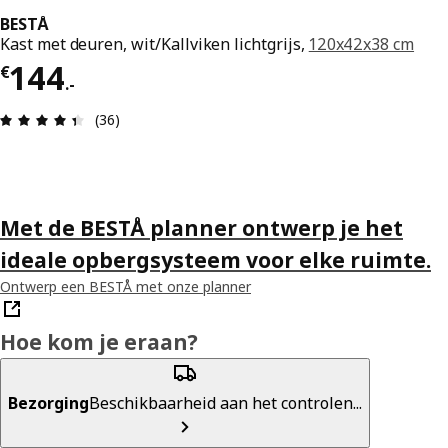
BESTÅ
Kast met deuren, wit/Kallviken lichtgrijs,
120x42x38 cm
Prijs € 144.-
144
€
.
-
Review: 4.4 van 5 sterren. Totaal beoordelingen:
(36)
Met de BESTÅ planner ontwerp je het
ideale opbergsysteem voor elke ruimte.
Ontwerp een BESTÅ met onze planner
Hoe kom je eraan?
Bezorging
Beschikbaarheid aan het controlen...