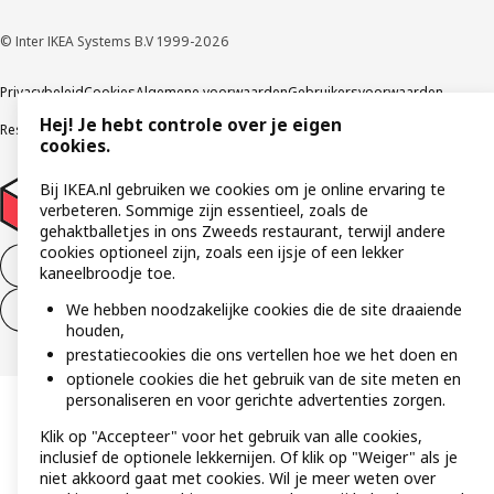
© Inter IKEA Systems B.V 1999-2026
Privacybeleid
Cookies
Algemene voorwaarden
Gebruikersvoorwaarden
Hej! Je hebt controle over je eigen
Responsible Disclosure Program
Verklaring digitale toegankelijkheid
cookies.
Bij IKEA.nl gebruiken we cookies om je online ervaring te
verbeteren. Sommige zijn essentieel, zoals de
gehaktballetjes in ons Zweeds restaurant, terwijl andere
cookies optioneel zijn, zoals een ijsje of een lekker
Aankoop product ontbinden
kaneelbroodje toe.
We hebben noodzakelijke cookies die de site draaiende
Ontbinding van je aankoop (diensten)
houden,
prestatiecookies die ons vertellen hoe we het doen en
optionele cookies die het gebruik van de site meten en
personaliseren en voor gerichte advertenties zorgen.
Klik op "Accepteer" voor het gebruik van alle cookies,
inclusief de optionele lekkernijen. Of klik op "Weiger" als je
niet akkoord gaat met cookies. Wil je meer weten over