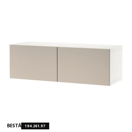
BESTÅ
194.261.97