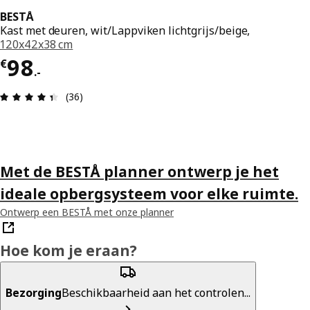
BESTÅ
Kast met deuren, wit/Lappviken lichtgrijs/beige,
120x42x38 cm
Prijs € 98.-
98
€
.
-
Review: 4.4 van 5 sterren. Totaal beoordelingen:
(36)
Met de BESTÅ planner ontwerp je het
ideale opbergsysteem voor elke ruimte.
Ontwerp een BESTÅ met onze planner
Hoe kom je eraan?
Bezorging
Beschikbaarheid aan het controlen...