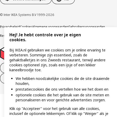
© Inter IKEA Systems B.V 1999-2026
Privacybeleid
Cookies
Algemene voorwaarden
Gebruikersvoorwaarden
Hej! Je hebt controle over je eigen
Responsible Disclosure Program
Verklaring digitale toegankelijkheid
cookies.
Bij IKEA.nl gebruiken we cookies om je online ervaring te
verbeteren. Sommige zijn essentieel, zoals de
gehaktballetjes in ons Zweeds restaurant, terwijl andere
cookies optioneel zijn, zoals een ijsje of een lekker
Aankoop product ontbinden
kaneelbroodje toe.
We hebben noodzakelijke cookies die de site draaiende
Ontbinding van je aankoop (diensten)
houden,
prestatiecookies die ons vertellen hoe we het doen en
optionele cookies die het gebruik van de site meten en
personaliseren en voor gerichte advertenties zorgen.
Klik op "Accepteer" voor het gebruik van alle cookies,
inclusief de optionele lekkernijen. Of klik op "Weiger" als je