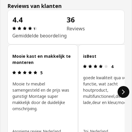
Reviews van klanten
4.4
36
Review: 4.4 van 5 sterren. Totaal beoordelingen: 
Reviews
Gemiddelde beoordeling
Klantbeoordelingen overslaan
Mooie kast en makkelijk te
isBest
monteren
Review: 4 va
4
Review: 5 van 5 sterren.
5
goede kwaliteit qua vorm
Mooie tv meubel
functie, wat zacht
samengesteld en de prijs was
houtproduct,
gunstig! Montage super
multifunctioneel,divers
makkelijk door de duidelijke
lade,deur en kleur,modulai
omschrijving.
Anonieme review, Nederland
Tpj, Nederland