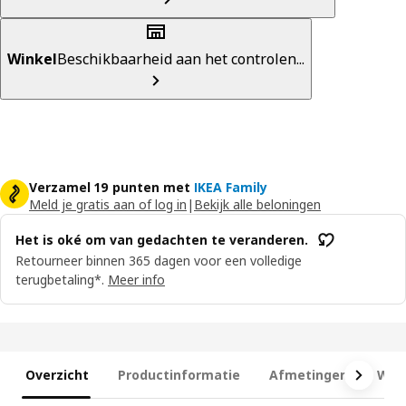
Winkel
Beschikbaarheid aan het controlen...
Verzamel 19 punten met
IKEA Family
Meld je gratis aan of log in
|
Bekijk alle beloningen
Het is oké om van gedachten te veranderen.
Retourneer binnen 365 dagen voor een volledige
terugbetaling*.
Meer info
Overzicht
Productinformatie
Afmetingen
Wat 