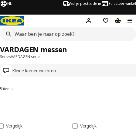
NL
Vul je postcode in
Selecteer winkel
Hej!
Log in
Boodschappenli
Winkelw
VARDAGEN messen
Series
VARDAGEN serie
Kleine kamer inrichten
5 items
Sorteren en filteren
Ga naar de resultaten
Resultatenlijst
Vergelijk
Vergelijk