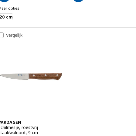
Meer opties
VARDAGEN
20 cm
Vergelijk
VARDAGEN
Schilmesje, roestvrij
staal/walnoot, 9 cm