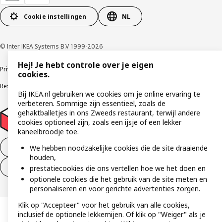
Cookie instellingen
NL
© Inter IKEA Systems B.V 1999-2026
Hej! Je hebt controle over je eigen
Privacybeleid
Cookies
Algemene voorwaarden
Gebruikersvoorwaarden
cookies.
Responsible Disclosure Program
Verklaring digitale toegankelijkheid
Bij IKEA.nl gebruiken we cookies om je online ervaring te
verbeteren. Sommige zijn essentieel, zoals de
gehaktballetjes in ons Zweeds restaurant, terwijl andere
cookies optioneel zijn, zoals een ijsje of een lekker
kaneelbroodje toe.
Aankoop product ontbinden
We hebben noodzakelijke cookies die de site draaiende
houden,
Ontbinding van je aankoop (diensten)
prestatiecookies die ons vertellen hoe we het doen en
optionele cookies die het gebruik van de site meten en
personaliseren en voor gerichte advertenties zorgen.
Klik op "Accepteer" voor het gebruik van alle cookies,
inclusief de optionele lekkernijen. Of klik op "Weiger" als je