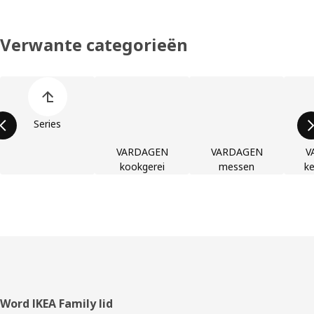
Verwante categorieën
Lijst overslaan
Series
VARDAGEN
VARDAGEN
V
kookgerei
messen
ke
Voettekst
Word IKEA Family lid