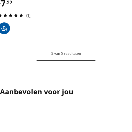
Prijs € 7.99
7
€
.
99
Beoordeling: 5 van 5 sterren. Totaal beoordeling
(1)
5 van 5 resultaten
Aanbevolen voor jou