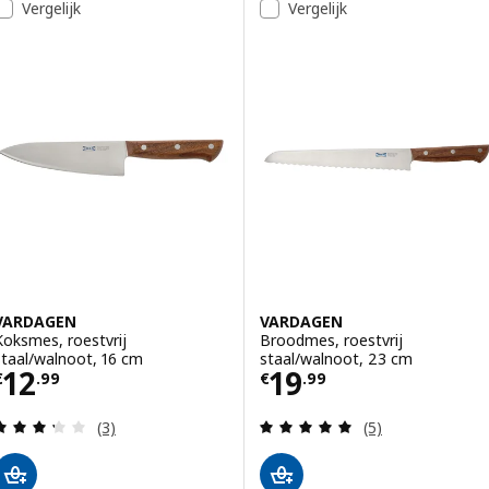
Vergelijk
Vergelijk
VARDAGEN
VARDAGEN
Koksmes, roestvrij
Broodmes, roestvrij
staal/walnoot, 16 cm
staal/walnoot, 23 cm
Prijs € 12.99
Prijs € 19.99
12
19
€
.
99
€
.
99
Beoordeling: 3.3 van 5 sterren. Totaal beoordelin
Beoordeling: 5 v
(3)
(5)