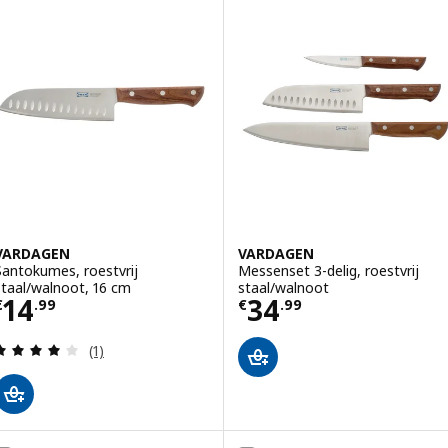
VARDAGEN
VARDAGEN
Santokumes, roestvrij
Messenset 3-delig, roestvrij
staal/walnoot, 16 cm
staal/walnoot
Prijs € 14.99
Prijs € 34.99
14
34
€
.
99
€
.
99
Beoordeling: 4 van 5 sterren. Totaal beoordeling
(1)