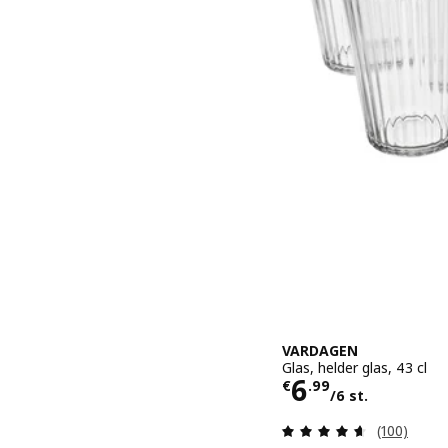
VARDAGEN
Glas, helder glas, 43 cl
Prijs € 6.99/
6
€
.
99
/6 st.
Beoordelin
(100)