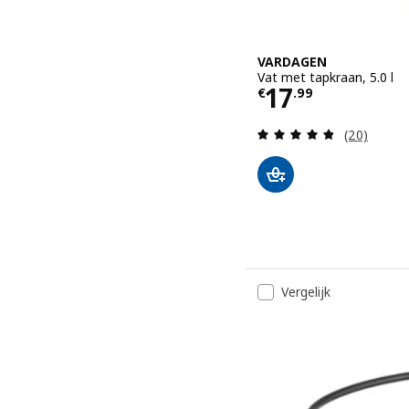
VARDAGEN
Vat met tapkraan, 5.0 l
Prijs € 17.99
17
€
.
99
Beoordelin
(20)
Vergelijk