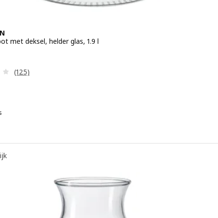
EN
t met deksel, helder glas, 1.9 l
 € 4.49
Beoordeling: 3.9 van 5 sterren. Totaal beoordelingen:
(125)
s
ijk