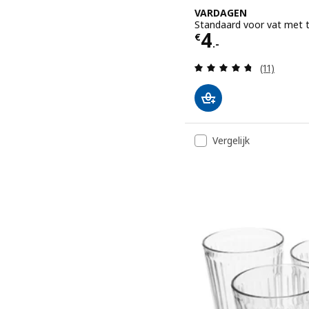
VARDAGEN
Standaard voor vat met t
Prijs € 4.-
4
€
.-
Beoordelin
(11)
Vergelijk