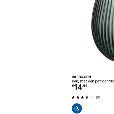
VARDAGEN
Kan, met een patroon/don
Prijs € 14.99
14
€
.
99
Beoordelin
(8)