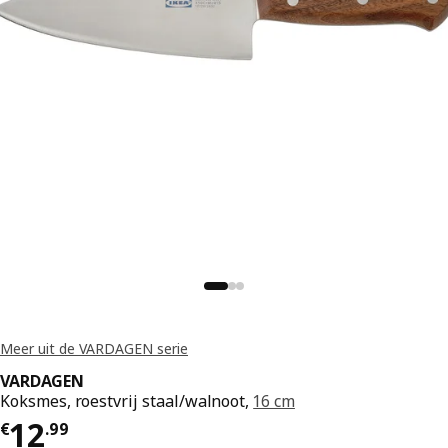
Meer uit de VARDAGEN serie
VARDAGEN
Koksmes, roestvrij staal/walnoot,
16 cm
Prijs € 12.99
12
€
.
99