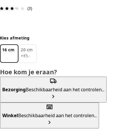
Review: 3.3 van 5 sterren. Totaal beoordelingen:
(3)
Kies afmeting
16 cm
20 cm
€ 5.-
+
€
5
.
-
Hoe kom je eraan?
Bezorging
Beschikbaarheid aan het controlen...
Winkel
Beschikbaarheid aan het controlen...