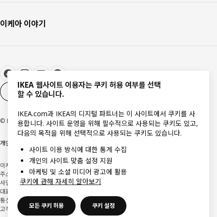
이케아 이야기
IKEA 웹사이트 이용자는 쿠키 허용 여부를 선택
쿠키 설정
KO
할 수 있습니다.
IKEA.com과 IKEA의 디지털 파트너는 이 사이트에서 쿠키를 사
© Inter IKEA Systems B.V 1999-2026
용합니다. 사이트 운영을 위해 필수적으로 사용되는 쿠키도 있고,
다음의 목적을 위해 선택적으로 사용되는 쿠키도 있습니다.
개인정보처리방침
쿠키 정책
웹사이트 이용약관
Responsible disclosure
사이트 이용 방식에 대한 통계 수집
개인의 사이트 맞춤 설정 지원
이케아코리아 유한회사
마케팅 및 소셜 미디어 광고에 활용
주소: (우) 14352 경기도 광명시 일직로 17, 1층(일직동) 이케아 광명점
쿠키에 관해 자세히 알아보기
사업자 등록번호: 106-86-82871
사업자정보확인
대표자: 이사벨 푸치 팔렘
통신판매업 신고: 2018-경기광명-0209
모든 쿠키 허용
쿠키 설정
고객지원센터: 1670-4532