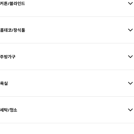
커튼/블라인드
홈데코/장식품
주방가구
욕실
세탁/청소