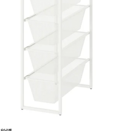
L 요낙셀