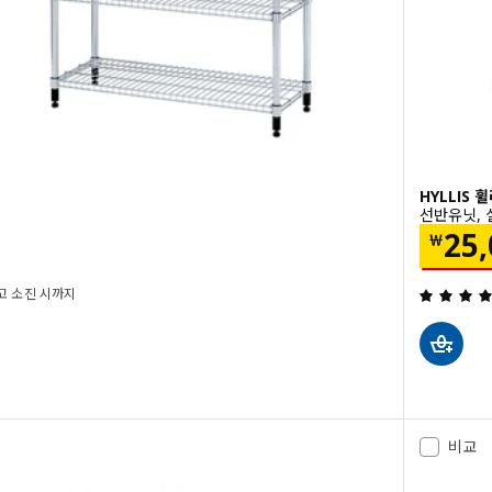
HYLLIS 
선반유닛, 실
0
가격 
25
￦
 재고 소진 시까지
밖으로 5 별. 총 리뷰 수:
비교