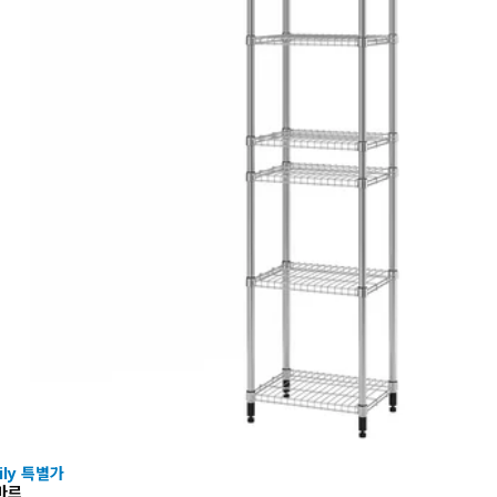
mily 특별가
마르