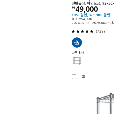
선반유닛, 아연도금, 92x36x
가격 ￦ 4900
49,000
￦
10% 할인, ￦5,900 할인
정가 ￦ 54900
정가
￦
54,900
2026.07.23 - 2026.08.12
검토: 4.7 
(729)
다른 옵션
OMAR 오마르
옵션: OMAR 오마르, 선반유닛
비교