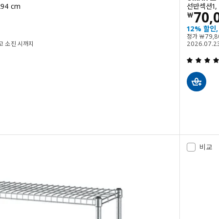
94 cm
선반섹션1, 
0
가격 
70,
￦
12% 할인,
정가 ￦ 
정가
￦
79,
 재고 소진 시까지
2026.07.2
밖으로 5 별. 총 리뷰 수:
, 그레이그린, 92x36x94 cm
비교