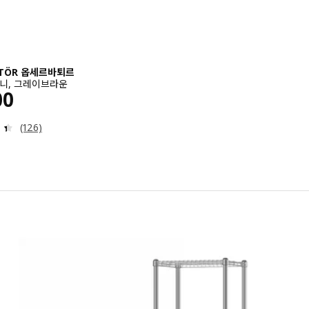
ATÖR 옵세르바퇴르
니, 그레이브라운
￦ 5000
00
검토: 4.4 밖으로 5 별. 총 리뷰 수:
(126)