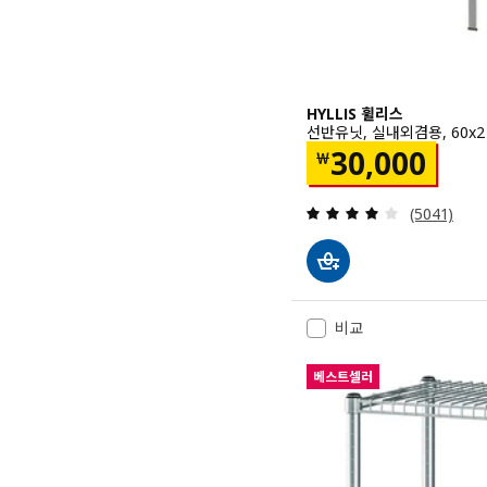
HYLLIS 휠리스
선반유닛, 실내외겸용, 60x27
가격 ￦ 3000
30,000
￦
검토: 4.1 
(5041)
비교
베스트셀러