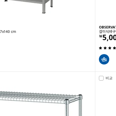
OBSERV
x140 cm
걸이식바구
가격 
5,0
0
￦
밖으로 5 별. 총 리뷰 수:
비교