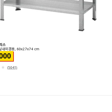
휠리스
내외겸용, 60x27x74 cm
￦ 25000
,000
검토: 4.1 밖으로 5 별. 총 리뷰 수:
(5041)