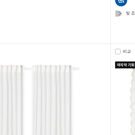
빛 
한 장, 그린/., 210x250 cm
 한 장, 라이트핑크/., 210x250 cm
비교
마지막 기회