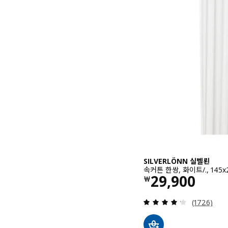
SILVERLÖNN 실벨뢴
속커튼 한쌍, 화이트/., 145x
가격 ￦ 2990
29,900
￦
검토: 4.2 
(1726)