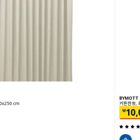
BYMOTT
0x250 cm
커튼한쌍, 화
0
가격 
10,
￦
밖으로 5 별. 총 리뷰 수: