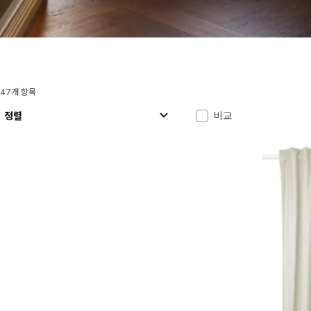
47개 항목
정렬 및 필터링
결과로 건너뛰기
결과 목록
정렬
비교