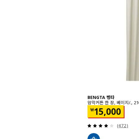
BENGTA 벵타
암막커튼 한 장, 베이지/., 21
가격 ￦ 1500
15,000
￦
검토: 4.1 
(472)