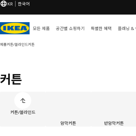
KR
한국어
모든 제품
공간별 쇼핑하기
특별한 혜택
플래닝 &
제품
커튼/블라인드
커튼
커튼
제품 카테고리 목록 건너뛰기
커튼/블라인드
암막커튼
반암막커튼