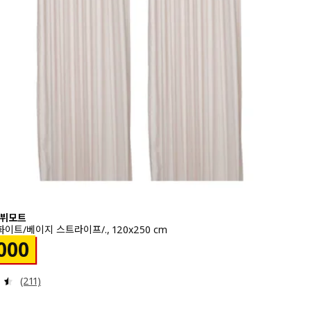
 뷔모트
이트/베이지 스트라이프/., 120x250 cm
￦ 10000
000
검토: 4.5 밖으로 5 별. 총 리뷰 수:
(211)