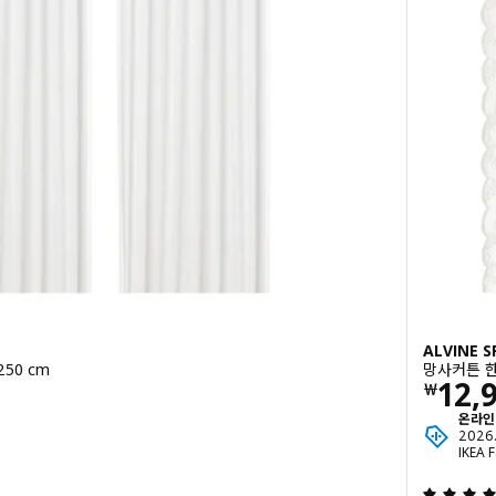
ALVINE 
250 cm
망사커튼 한쌍
0
가격 
12,
￦
온라인 
밖으로 5 별. 총 리뷰 수:
2026
IKEA