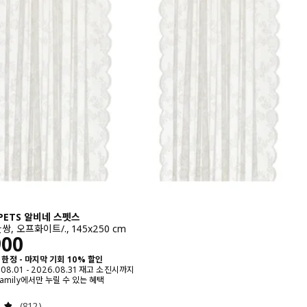
SPETS 알비네 스펫스
, 오프화이트/., 145x250 cm
￦ 12900
900
한정 - 마지막 기회 10% 할인
.08.01 - 2026.08.31 재고 소진시까지
 Family에서만 누릴 수 있는 혜택
검토: 4.8 밖으로 5 별. 총 리뷰 수:
(812)