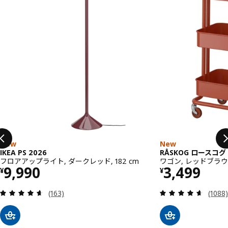
New
New
IKEA PS 2026
RÅSKOG ロースコグ
フロアアップライト, ダークレッド, 182 cm
ワゴン, レッドブラウン,
価格 ¥ 9990
価格 ¥ 34
9,990
3,499
¥
¥
レビュー: 4.6 から 5 星です。 総レビュー数:
レビュー
(163)
(1088