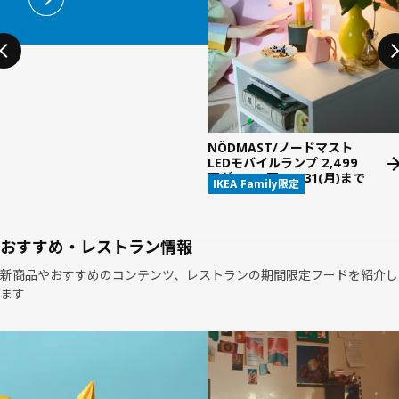
NÖDMAST/ノードマスト
LEDモバイルランプ 2,499
円が1,999円。8/31(月)まで
IKEA Family限定
おすすめ・レストラン情報
新商品やおすすめのコンテンツ、レストランの期間限定フードを紹介し
ます
リストをスキップ