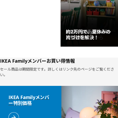
で10%off！
8/16(日)まで
お買い得やイベント
7月の新商品550点以
IKEA Familyメンバー
約2万円で、夏休みの
情報はこちらから
上が登場！
特別価格
片づけを解決！
IKEA Familyメンバーお買い得情報
セール商品は期間限定です。詳しくはリンク先のページをご覧くださ
い。
リストをスキップ
IKEA Familyメンバ
ー特別価格