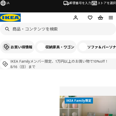
JA
郵便番号を入力
ストアを選択
ログイン・新規入会
欲しいものリスト
カート
お買い得情報
収納家具・ワゴン
ソファ＆パーソ
IKEA Familyメンバー限定、1万円以上のお買い物で10%off！
8/16（日）まで
家具とインテリアのIKEAオンラインスト
IKEA Family限定
IKEA Familyメン
New
IKEA Family限定
バー限定、1万円
3人が屋外で談笑している。 IKEA
動画を一時停止
以上のお買い物