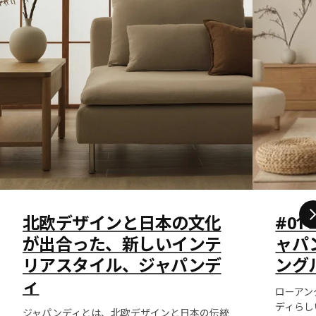
北欧デザインと日本の文化
#0
が出合った、新しいインテ
ャパ
リアスタイル、ジャパンデ
ング
ィ
ローアン
ディらし
ジャパンディとは、北欧デザインと日本の伝統