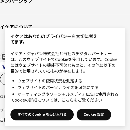
メンバーシップ
イケアについて
イケアはあなたのプライバシーを大切に考え
てます。
イケア・ジャパン株式会社と当社のデジタルパートナー
は、このウェブサイトでCookieを使用しています。Cookie
にはウェブサイトの機能不可欠なものと、その他に以下の
目的で使用されているものが存在します。
Cookieの設定
JA
ウェブサイトの使用状況を測定する
ウェブサイトのパーソナライズを可能にする
マーケティングやソーシャルメディア広告に使用される
© Inter IKEA Systems B.V 1999-2026
Cookieの詳細については、こちらをご覧ください
プライバシーポリシー
利用規約
Cookieポリシー
特定商取引法に基づく表記
すべての Cookie を受け入れる
Cookie 設定
古物営業法に基づく表記