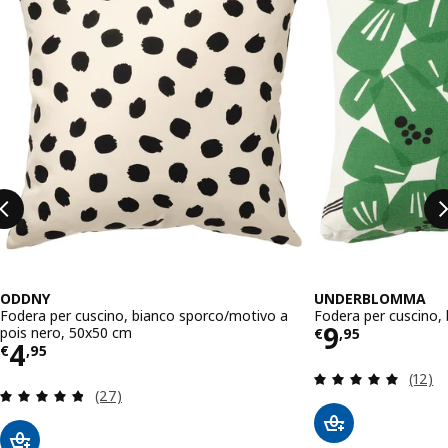
ODDNY
UNDERBLOMMA
Fodera per cuscino, bianco sporco/motivo a
Fodera per cuscino,
Prezzo € 
9
pois nero, 50x50 cm
€
,
95
Prezzo € 4,95
4
€
,
95
Recens
(12)
Recensione: 4.8 fuori da 5 stelle. Totale recensio
(27)