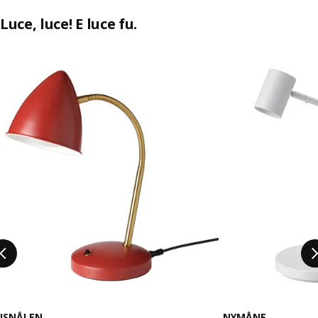
Luce, luce! E luce fu.
Salta l'annuncio
ISNÅLEN
NYMÅNE