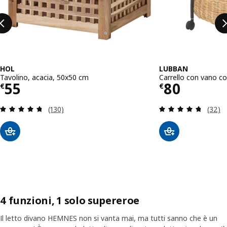
HOL
LUBBAN
Tavolino, acacia, 50x50 cm
Carrello con vano co
Prezzo € 55
Prezzo € 
55
80
€
€
Recensione: 4.7 fuori da 5 stelle. Totale recensio
Recens
(130)
(32)
4 funzioni, 1 solo supereroe
Il letto divano HEMNES non si vanta mai, ma tutti sanno che è un