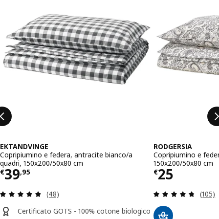
EKTANDVINGE
RODGERSIA
Copripiumino e federa, antracite bianco/a
Copripiumino e feder
quadri, 150x200/50x80 cm
150x200/50x80 cm
Prezzo € 39,95
Prezzo € 
39
25
€
,
95
€
Recensione: 4.8 fuori da 5 stelle. Totale recensio
Recens
(48)
(105)
Certificato GOTS - 100% cotone biologico