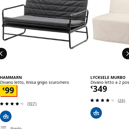
HAMMARN
LYCKSELE MURBO
Divano letto, Knisa grigio scuro/nero
Divano letto a 2 pos
Prezzo € 
349
Prezzo € 99
€
99
€
Recens
(26)
Recensione: 4.3 fuori da 5 stelle. Totale recensio
(107)
Rigido