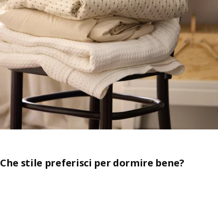
Che stile preferisci per dormire bene?
Salta l'annuncio