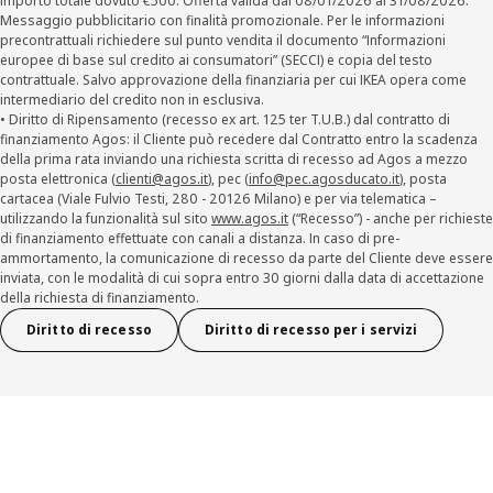
Importo totale dovuto €500. Offerta valida dal 08/01/2026 al 31/08/2026.
Messaggio pubblicitario con finalità promozionale. Per le informazioni
precontrattuali richiedere sul punto vendita il documento “Informazioni
europee di base sul credito ai consumatori” (SECCI) e copia del testo
contrattuale. Salvo approvazione della finanziaria per cui IKEA opera come
intermediario del credito non in esclusiva.
• Diritto di Ripensamento (recesso ex art. 125 ter T.U.B.) dal contratto di
finanziamento Agos: il Cliente può recedere dal Contratto entro la scadenza
della prima rata inviando una richiesta scritta di recesso ad Agos a mezzo
posta elettronica (
clienti@agos.it
), pec (
info@pec.agosducato.it
), posta
cartacea (Viale Fulvio Testi, 280 - 20126 Milano) e per via telematica –
utilizzando la funzionalità sul sito
www.agos.it
(“Recesso”) - anche per richieste
di finanziamento effettuate con canali a distanza. In caso di pre-
ammortamento, la comunicazione di recesso da parte del Cliente deve essere
inviata, con le modalità di cui sopra entro 30 giorni dalla data di accettazione
della richiesta di finanziamento.
Diritto di recesso
Diritto di recesso per i servizi