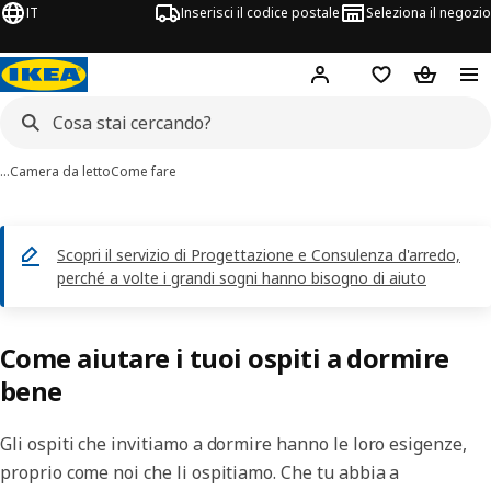
IT
Inserisci il codice postale
Seleziona il negozio
Hej!
Accedi
Lista dei deside
Carrello
…
Camera da letto
Come fare
Scopri il servizio di Progettazione e Consulenza d'arredo,
perché a volte i grandi sogni hanno bisogno di aiuto
Come aiutare i tuoi ospiti a dormire
bene
Gli ospiti che invitiamo a dormire hanno le loro esigenze,
proprio come noi che li ospitiamo. Che tu abbia a