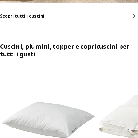
Scopri tutti i cuscini
Cuscini, piumini, topper e copricuscini per
tutti i gusti
Salta l'annuncio