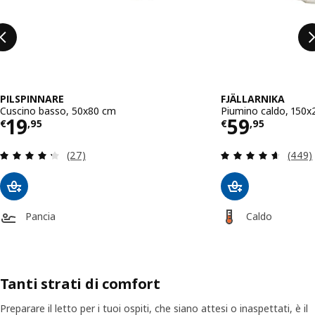
PILSPINNARE
FJÄLLARNIKA
Cuscino basso, 50x80 cm
Piumino caldo, 150
Prezzo € 19,95
Prezzo € 
19
59
€
,
95
€
,
95
Recensione: 4.3 fuori da 5 stelle. Totale recensio
Recens
(27)
(449)
Pancia
Caldo
Tanti strati di comfort
Preparare il letto per i tuoi ospiti, che siano attesi o inaspettati, è il