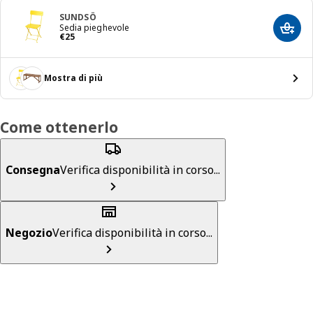
SUNDSÖ
Sedia pieghevole
Aggiun
Prezzo € 25
€
25
Mostra di più
Come ottenerlo
Consegna
Verifica disponibilità in corso...
Negozio
Verifica disponibilità in corso...