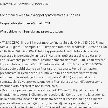
© Inter IKEA Systems B.V. 1999-2026
Condizioni di vendita
Privacy policy
Informativa sui Cookies
Responsible disclosure
Modello 231
Whistleblowing - Segnala una preoccupazione
• TASSO ZERO: fino a 24 mesi importo finanziabile da €49 a €15.000. Prima
rata a 30 giorni - Esempio: €500 (importo totale del credito) in 10 rate da € 50
- TAN fisso 0% TAEG 0%. Il TAEG rappresenta il costo totale del credito
espresso in percentuale annua e in certi casi può essere diverso da zero
esclusivamente per effetto di arrotondamento decimale. Tutti i costi azzerati -
Importo totale dovuto €500. Offerta valida dal 08/01/2026 al 31/08/2026.
Messaggio pubblicitario con finalità promozionale. Per le informazioni
precontrattuali richiedere sul punto vendita il documento “Informazioni
europee di base sul credito ai consumatori” (SECCI) e copia del testo
contrattuale. Salvo approvazione della finanziaria per cui IKEA opera come
intermediario del credito non in esclusiva.
• Diritto di Ripensamento (recesso ex art. 125 ter T.U.B.) dal contratto di
finanziamento Agos: il Cliente può recedere dal Contratto entro la scadenza
della prima rata inviando una richiesta scritta di recesso ad Agos a mezzo
posta elettronica (
clienti@agos.it
), pec (
info@pec.agosducato.it
), posta
cartacea (Viale Fulvio Testi, 280 - 20126 Milano) e per via telematica –