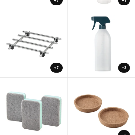
+7
+1
+7
+3