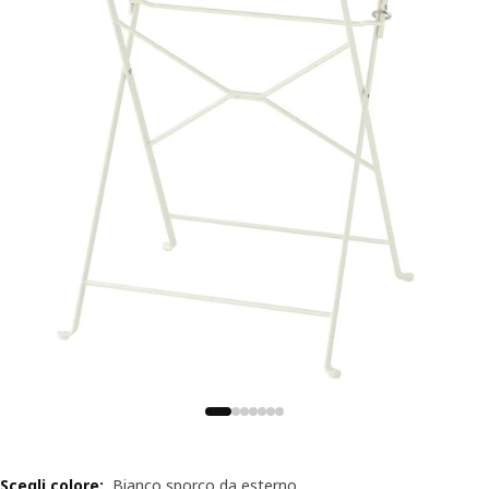
Scegli colore
:
Bianco sporco da esterno