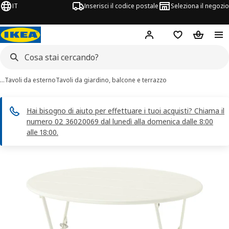
IT
Inserisci il codice postale
Seleziona il negozio
Hej!
Accedi
Lista dei deside
Carrello
…
Tavoli da esterno
Tavoli da giardino, balcone e terrazzo
Hai bisogno di aiuto per effettuare i tuoi acquisti? Chiama il
numero 02 36020069 dal lunedì alla domenica dalle 8:00
alle 18:00.
magini di 7 SUNDSÖ
 immagini