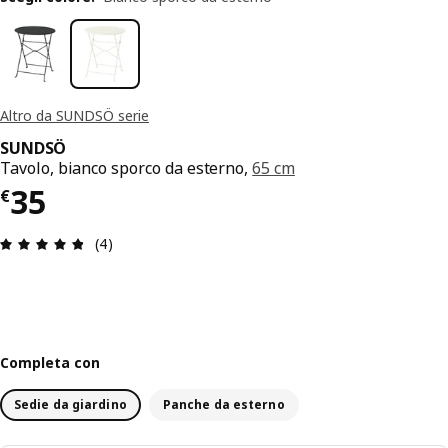
Altro da SUNDSÖ serie
SUNDSÖ
Tavolo, bianco sporco da esterno,
65 cm
Prezzo € 35
35
€
Recensione: 4.8 di 5 stelle. Recensioni totali: 4
(4)
Completa con
Sedie da giardino
Panche da esterno