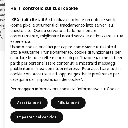
utilizzando la funzionalità sul sito
www.agos.it
(“Recesso”) - anche per richieste
Hai il controllo sui tuoi cookie
di finanziamento effettuate con canali a distanza. In caso di pre-
ammortamento, la comunicazione di recesso da parte del Cliente deve essere
IKEA Italia Retail S.r.l.
utilizza cookie e tecnologie simili
inviata, con le modalità di cui sopra entro 30 giorni dalla data di accettazione
(come pixel e strumenti di tracciamento lato server) su
della richiesta di finanziamento.
questo sito. Questi servono a farlo funzionare
Diritto di recesso
Diritto di recesso per i servizi
correttamente, migliorare i nostri servizi e ottimizzare la tua
esperienza.
Usiamo cookie analitici per capire come viene utilizzato il
sito e valutarne il funzionamento, cookie di funzionalità per
ricordare le tue scelte e cookie di profilazione (anche di terze
parti) per personalizzare contenuti e mostrarti messaggi
pubblicitari in linea con i tuoi interessi. Puoi accettare tutti i
cookie con “Accetta tutti” oppure gestire le preferenze per
categoria da “Impostazioni dei cookie”.
Per maggiori informazioni consulta
l’informativa sui Cookie
Accetta tutti
Rifiuta tutti
Impostazioni cookies