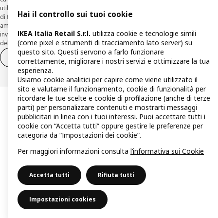
utilizzando la funzionalità sul sito
www.agos.it
(“Recesso”) - anche per richieste
Hai il controllo sui tuoi cookie
di finanziamento effettuate con canali a distanza. In caso di pre-
ammortamento, la comunicazione di recesso da parte del Cliente deve essere
IKEA Italia Retail S.r.l.
utilizza cookie e tecnologie simili
inviata, con le modalità di cui sopra entro 30 giorni dalla data di accettazione
(come pixel e strumenti di tracciamento lato server) su
della richiesta di finanziamento.
questo sito. Questi servono a farlo funzionare
Diritto di recesso
Diritto di recesso per i servizi
correttamente, migliorare i nostri servizi e ottimizzare la tua
esperienza.
Usiamo cookie analitici per capire come viene utilizzato il
sito e valutarne il funzionamento, cookie di funzionalità per
ricordare le tue scelte e cookie di profilazione (anche di terze
parti) per personalizzare contenuti e mostrarti messaggi
pubblicitari in linea con i tuoi interessi. Puoi accettare tutti i
cookie con “Accetta tutti” oppure gestire le preferenze per
categoria da “Impostazioni dei cookie”.
Per maggiori informazioni consulta
l’informativa sui Cookie
Accetta tutti
Rifiuta tutti
Impostazioni cookies