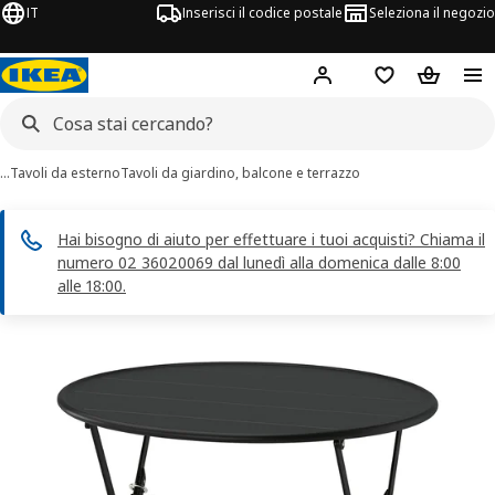
IT
Inserisci il codice postale
Seleziona il negozio
Hej!
Accedi
Lista dei deside
Carrello
…
Tavoli da esterno
Tavoli da giardino, balcone e terrazzo
Hai bisogno di aiuto per effettuare i tuoi acquisti? Chiama il
numero 02 36020069 dal lunedì alla domenica dalle 8:00
alle 18:00.
magini di 6 SUNDSÖ
 immagini