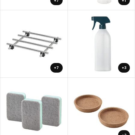
+7
+1
+7
+3