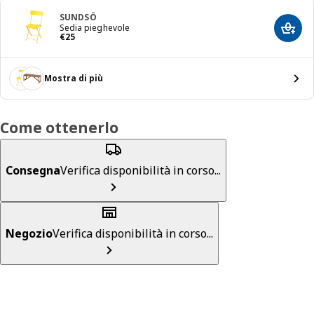
SUNDSÖ
Sedia pieghevole
Aggiun
Prezzo € 25
€
25
Mostra di più
Come ottenerlo
Consegna
Verifica disponibilità in corso...
Negozio
Verifica disponibilità in corso...