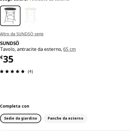
Altro da SUNDSÖ serie
SUNDSÖ
Tavolo, antracite da esterno,
65 cm
Prezzo € 35
35
€
Recensione: 4.8 di 5 stelle. Recensioni totali: 4
(4)
Completa con
Sedie da giardino
Panche da esterno