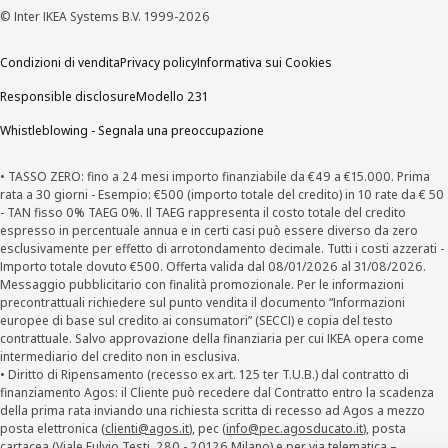
© Inter IKEA Systems B.V. 1999-2026
Condizioni di vendita
Privacy policy
Informativa sui Cookies
Responsible disclosure
Modello 231
Whistleblowing - Segnala una preoccupazione
• TASSO ZERO: fino a 24 mesi importo finanziabile da €49 a €15.000. Prima
rata a 30 giorni - Esempio: €500 (importo totale del credito) in 10 rate da € 50
- TAN fisso 0% TAEG 0%. Il TAEG rappresenta il costo totale del credito
espresso in percentuale annua e in certi casi può essere diverso da zero
esclusivamente per effetto di arrotondamento decimale. Tutti i costi azzerati -
Importo totale dovuto €500. Offerta valida dal 08/01/2026 al 31/08/2026.
Messaggio pubblicitario con finalità promozionale. Per le informazioni
precontrattuali richiedere sul punto vendita il documento “Informazioni
europee di base sul credito ai consumatori” (SECCI) e copia del testo
contrattuale. Salvo approvazione della finanziaria per cui IKEA opera come
intermediario del credito non in esclusiva.
• Diritto di Ripensamento (recesso ex art. 125 ter T.U.B.) dal contratto di
finanziamento Agos: il Cliente può recedere dal Contratto entro la scadenza
della prima rata inviando una richiesta scritta di recesso ad Agos a mezzo
posta elettronica (
clienti@agos.it
), pec (
info@pec.agosducato.it
), posta
cartacea (Viale Fulvio Testi, 280 - 20126 Milano) e per via telematica –