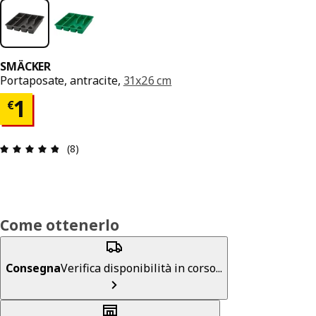
SMÄCKER
Portaposate, antracite,
31x26 cm
Prezzo € 1
1
€
Recensione: 4.8 di 5 stelle. Recensioni totali: 8
(8)
Come ottenerlo
Consegna
Verifica disponibilità in corso...