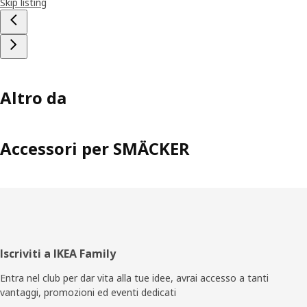
Skip listing
Altro da
Accessori per SMÄCKER
Piè
Iscriviti a IKEA Family
di
Entra nel club per dar vita alla tue idee, avrai accesso a tanti
vantaggi, promozioni ed eventi dedicati
pagina