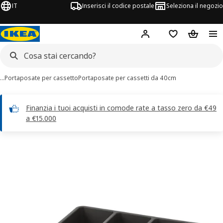
IT
Inserisci il codice postale
Seleziona il negozio
Hej!
Accedi
Lista dei deside
Carrello
…
Portaposate per cassetto
Portaposate per cassetti da 40cm
Finanzia i tuoi acquisti in comode rate a tasso zero da €49
a €15.000
magini di 5 SMÄCKER
 immagini