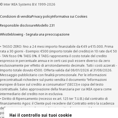
© Inter IKEA Systems B.V. 1999-2026
Condizioni di vendita
Privacy policy
Informativa sui Cookies
Responsible disclosure
Modello 231
Whistleblowing - Segnala una preoccupazione
• TASSO ZERO: fino a 24 mesi importo finanziabile da €49 a €15.000. Prima
rata a 30 giorni - Esempio: €500 (importo totale del credito) in 10 rate da € 50
- TAN fisso 0% TAEG 0%. Il TAEG rappresenta il costo totale del credito
espresso in percentuale annua e in certi casi può essere diverso da zero
esclusivamente per effetto di arrotondamento decimale. Tutti i costi azzerati -
Importo totale dovuto €500. Offerta valida dal 08/01/2026 al 31/08/2026.
Messaggio pubblicitario con finalità promozionale. Per le informazioni
precontrattuali richiedere sul punto vendita il documento “Informazioni
europee di base sul credito ai consumatori” (SECCI) e copia del testo
contrattuale. Salvo approvazione della finanziaria per cui IKEA opera come
intermediario del credito non in esclusiva.
• Diritto di Ripensamento (recesso ex art. 125 ter T.U.B.) dal contratto di
finanziamento Agos: il Cliente può recedere dal Contratto entro la scadenza
della prima rata inviando una richiesta scritta di recesso ad Agos a mezzo
posta elettronica (
clienti@agos.it
), pec (
info@pec.agosducato.it
), posta
Hai il controllo sui tuoi cookie
cartacea (Viale Fulvio Testi, 280 - 20126 Milano) e per via telematica –