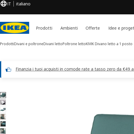
IT
italiano
Prodotti
Ambienti
Offerte
Idee e proget
Prodotti
Divani e poltrone
Divani letto
Poltrone letto
KIVIK
Divano letto a 1 posto
Finanzia i tuoi acquisti in comode rate a tasso zero da €49 
Immagini di 10 KIVIK
 le immagini