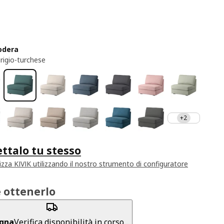
fodera
grigio-turchese
+2
ttalo tu stesso
izza KIVIK utilizzando il nostro strumento di configuratore
 ottenerlo
gna
Verifica disponibilità in corso...