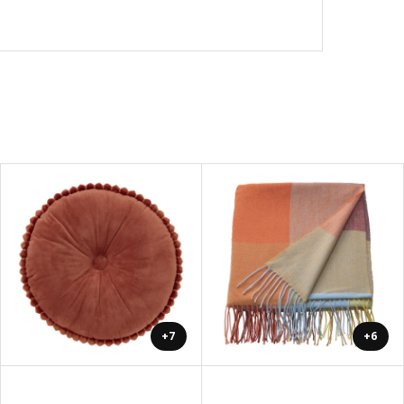
+7
+6