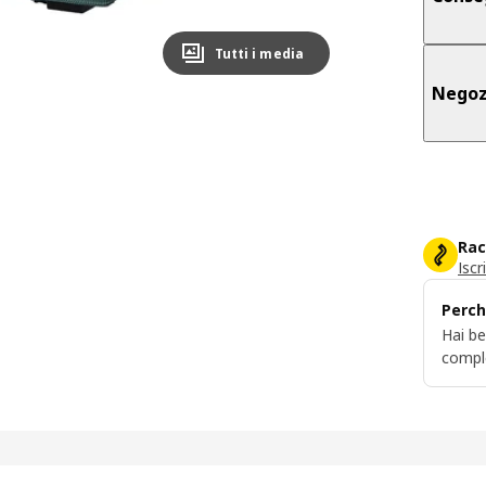
Tutti i media
Negoz
Rac
Iscr
Perch
Hai be
compl