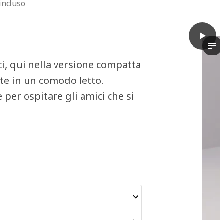
incluso
play
KIVIK
Il
ici, qui nella versione compatta
nte in un comodo letto.
 per ospitare gli amici che si