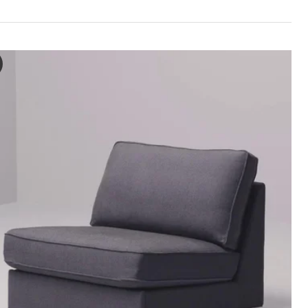
 Divano letto a 1 posto, Kelinge grigio-turchese
 video mostra una dimostrazione del divano letto a 1 posto KIVIK, riv