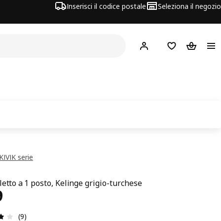
Inserisci il codice postale
Seleziona il negozio
Hej!
Accedi
Lista dei deside
Carrello
KIVIK serie
letto a 1 posto, Kelinge grigio-turchese
zzo € 419
9
Recensione: 3.9 di 5 stelle. Recensioni totali: 9
(9)