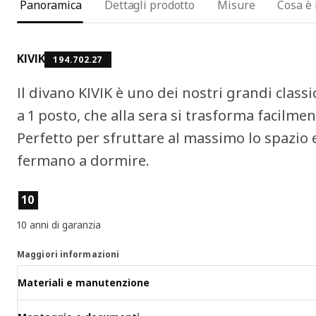
Panoramica
Dettagli prodotto
Misure
Cosa è 
KIVIK
194.702.27
Il divano KIVIK è uno dei nostri grandi class
a 1 posto, che alla sera si trasforma facilme
Perfetto per sfruttare al massimo lo spazio e
fermano a dormire.
Caratteristiche del prodotto
10
10 anni di garanzia
Maggiori informazioni
Materiali e manutenzione