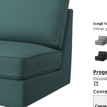
Scegli 
Kelinge 
Proge
Personal
Come
Conse