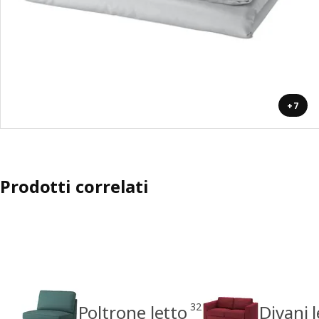
+7
Prodotti correlati
32
Poltrone letto
Divani 