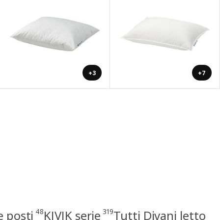
+3
+7
48
319
e posti
KIVIK serie
Tutti Divani letto