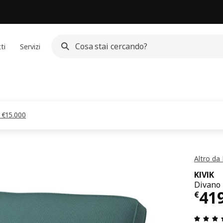
ti
Servizi
a €15.000
Altro da 
KIVIK
Divano 
Pre
41
€