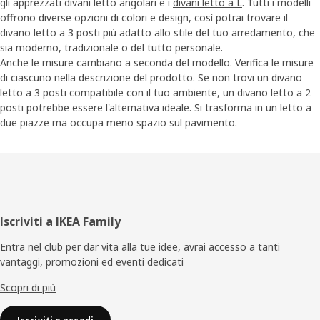
gli apprezzati divani letto angolari e i
divani letto a L
. Tutti i modelli
offrono diverse opzioni di colori e design, così potrai trovare il
divano letto a 3 posti più adatto allo stile del tuo arredamento, che
sia moderno, tradizionale o del tutto personale.
Anche le misure cambiano a seconda del modello. Verifica le misure
di ciascuno nella descrizione del prodotto. Se non trovi un divano
letto a 3 posti compatibile con il tuo ambiente, un divano letto a 2
posti potrebbe essere l'alternativa ideale. Si trasforma in un letto a
due piazze ma occupa meno spazio sul pavimento.
Piè
Iscriviti a IKEA Family
di
Entra nel club per dar vita alla tue idee, avrai accesso a tanti
vantaggi, promozioni ed eventi dedicati
pagina
Scopri di più