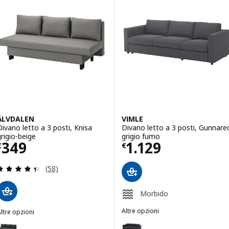
ÄLVDALEN
VIMLE
Divano letto a 3 posti, Knisa
Divano letto a 3 posti, Gunnare
grigio-beige
grigio fumo
Prezzo € 349
Prezzo € 1129
349
1.129
€
€
Recensione: 4.4 fuori da 5 stelle. Totale recension
(58)
Morbido
Altre opzioni
ltre opzioni
VIMLE
ÄLVDALEN
Opzione: VIMLE, Divano letto a 3
pzione: ÄLVDALEN, Divano letto a 3 posti, Knisa grigio scuro