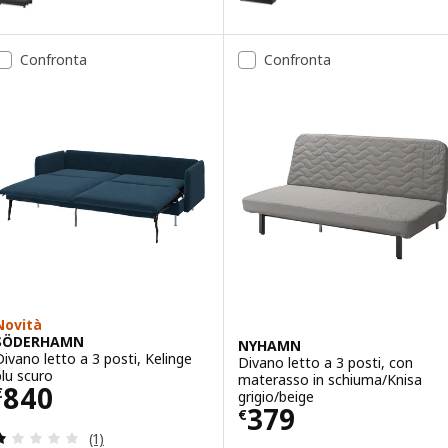
Opzione: VIMLE, Divano letto a 3
Confronta
Confronta
Opzione: VIMLE, Divano letto a 3
Opzione: VIMLE, Divano letto a 
Opzione: VIMLE, Divano letto a 3
Opzione: VIMLE, Divano letto a 
Novità
SÖDERHAMN
NYHAMN
Divano letto a 3 posti, Kelinge
Divano letto a 3 posti, con
blu scuro
materasso in schiuma/Knisa
Prezzo € 840
840
€
grigio/beige
Prezzo € 379
379
€
Recensione: 1 fuori da 5 stelle. Totale recensioni:
(1)