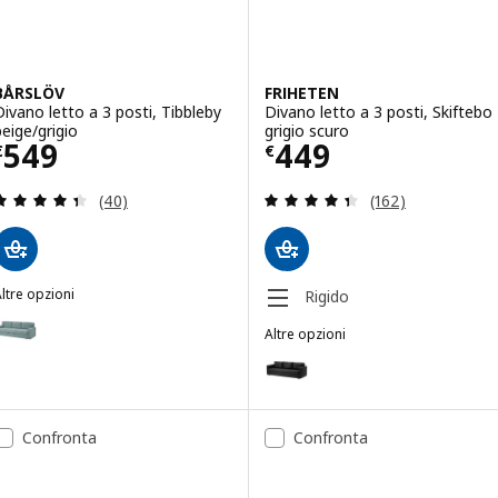
BÅRSLÖV
FRIHETEN
Divano letto a 3 posti, Tibbleby
Divano letto a 3 posti, Skiftebo
beige/grigio
grigio scuro
Prezzo € 549
Prezzo € 449
549
449
€
€
Recensione: 4.4 fuori da 5 stelle. Totale recension
Recensione: 4.4 f
(40)
(162)
ltre opzioni
Rigido
BÅRSLÖV
pzione: BÅRSLÖV, Divano letto a 3 posti, Tibbleby grigio chiaro-tur
Altre opzioni
FRIHETEN
Opzione: FRIHETEN, Divano lett
Opzione: FRIHETEN, Divano letto 
Confronta
Confronta
Opzione: FRIHETEN, Divano letto