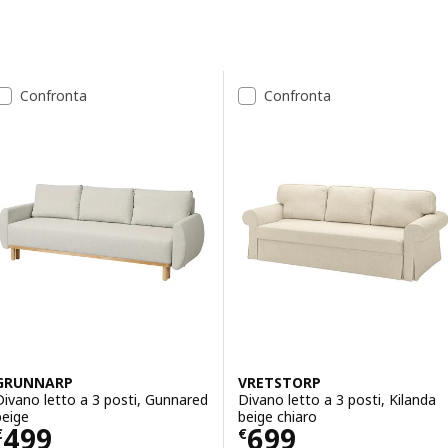
Passa ai risultati
Elenco dei risultati
Confronta
Confronta
GRUNNARP
VRETSTORP
Divano letto a 3 posti, Gunnared
Divano letto a 3 posti, Kilanda
beige
beige chiaro
Prezzo € 499
Prezzo € 699
499
699
€
€