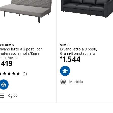
Opzione: VIMLE, Divano letto a 3 
NYHAMN
VIMLE
Divano letto a 3 posti, con
Divano letto a 3 posti,
materasso a molle/Knisa
Grann/Bomstad nero
Prezzo € 1544
1.544
grigio/beige
€
Prezzo € 419
419
€
Recensione: 5 fuori da 5 stelle. Totale recensioni:
(2)
Morbido
Rigido