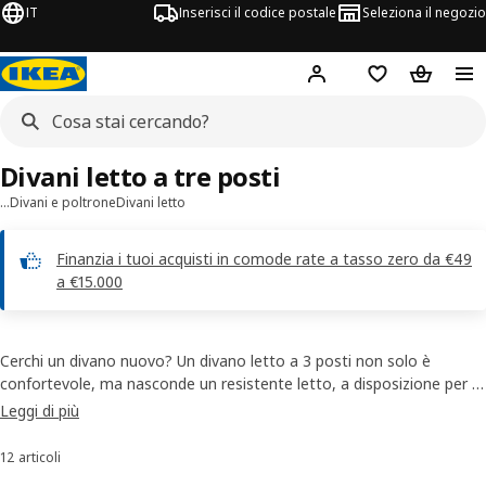
IT
Inserisci il codice postale
Seleziona il negozio
Hej!
Accedi
Lista dei deside
Carrello
Divani letto a tre posti
…
Divani e poltrone
Divani letto
Finanzia i tuoi acquisti in comode rate a tasso zero da €49
a €15.000
Cerchi un divano nuovo? Un divano letto a 3 posti non solo è
confortevole, ma nasconde un resistente letto, a disposizione per le
visite inattese. Nella nostra selezione di divani letto a 3 posti
Leggi di più
troverai modelli di diverse forme e colori, che potrai abbinare allo
stile del tuo arredamento e ai tuoi gusti.
12 articoli
Ordina e filtra