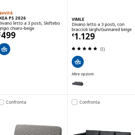
Novità
IKEA PS 2026
VIMLE
Divano letto a 3 posti, Skiftebo
Divano letto a 3 posti, con
grigio chiaro-beige
braccioli larghi/Gunnared beige
Prezzo € 499
499
Prezzo € 1129
1.129
€
€
Recensione: 5 fuo
(1)
Altre opzioni
VIMLE
Opzione: VIMLE, Divano letto a 3
Opzione: VIMLE, Divano letto a 3
Confronta
Confronta
Opzione: VIMLE, Divano letto a 3
Opzione: VIMLE, Divano letto a 3
Opzione: VIMLE, Divano letto a 3 