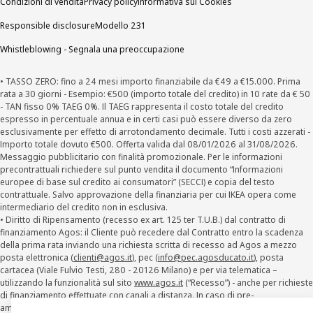
Condizioni di vendita
Privacy policy
Informativa sui Cookies
Responsible disclosure
Modello 231
Whistleblowing - Segnala una preoccupazione
• TASSO ZERO: fino a 24 mesi importo finanziabile da €49 a €15.000. Prima
rata a 30 giorni - Esempio: €500 (importo totale del credito) in 10 rate da € 50
- TAN fisso 0% TAEG 0%. Il TAEG rappresenta il costo totale del credito
espresso in percentuale annua e in certi casi può essere diverso da zero
esclusivamente per effetto di arrotondamento decimale. Tutti i costi azzerati -
Importo totale dovuto €500. Offerta valida dal 08/01/2026 al 31/08/2026.
Messaggio pubblicitario con finalità promozionale. Per le informazioni
precontrattuali richiedere sul punto vendita il documento “Informazioni
europee di base sul credito ai consumatori” (SECCI) e copia del testo
contrattuale. Salvo approvazione della finanziaria per cui IKEA opera come
intermediario del credito non in esclusiva.
• Diritto di Ripensamento (recesso ex art. 125 ter T.U.B.) dal contratto di
finanziamento Agos: il Cliente può recedere dal Contratto entro la scadenza
della prima rata inviando una richiesta scritta di recesso ad Agos a mezzo
posta elettronica (
clienti@agos.it
), pec (
info@pec.agosducato.it
), posta
cartacea (Viale Fulvio Testi, 280 - 20126 Milano) e per via telematica –
utilizzando la funzionalità sul sito
www.agos.it
(“Recesso”) - anche per richieste
di finanziamento effettuate con canali a distanza. In caso di pre-
ammortamento, la comunicazione di recesso da parte del Cliente deve essere