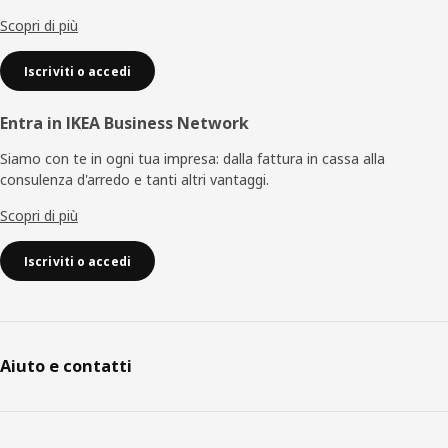
pagina
Scopri di più
Iscriviti o accedi
Entra in IKEA Business Network
Siamo con te in ogni tua impresa: dalla fattura in cassa alla
consulenza d'arredo e tanti altri vantaggi.
Scopri di più
Iscriviti o accedi
Aiuto e contatti