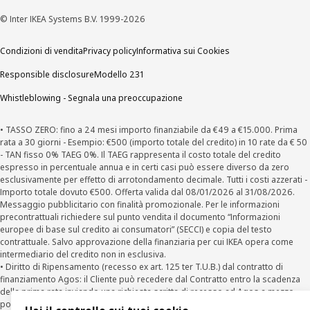
© Inter IKEA Systems B.V. 1999-2026
Condizioni di vendita
Privacy policy
Informativa sui Cookies
Responsible disclosure
Modello 231
Whistleblowing - Segnala una preoccupazione
• TASSO ZERO: fino a 24 mesi importo finanziabile da €49 a €15.000. Prima
rata a 30 giorni - Esempio: €500 (importo totale del credito) in 10 rate da € 50
- TAN fisso 0% TAEG 0%. Il TAEG rappresenta il costo totale del credito
espresso in percentuale annua e in certi casi può essere diverso da zero
esclusivamente per effetto di arrotondamento decimale. Tutti i costi azzerati -
Importo totale dovuto €500. Offerta valida dal 08/01/2026 al 31/08/2026.
Messaggio pubblicitario con finalità promozionale. Per le informazioni
precontrattuali richiedere sul punto vendita il documento “Informazioni
europee di base sul credito ai consumatori” (SECCI) e copia del testo
contrattuale. Salvo approvazione della finanziaria per cui IKEA opera come
intermediario del credito non in esclusiva.
• Diritto di Ripensamento (recesso ex art. 125 ter T.U.B.) dal contratto di
finanziamento Agos: il Cliente può recedere dal Contratto entro la scadenza
della prima rata inviando una richiesta scritta di recesso ad Agos a mezzo
posta elettronica (
clienti@agos.it
), pec (
info@pec.agosducato.it
), posta