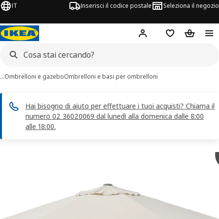
IT
Inserisci il codice postale
Seleziona il negozio
Hej!
Accedi
Lista dei deside
Carrello
…
Ombrelloni e gazebo
Ombrelloni e basi per ombrelloni
Hai bisogno di aiuto per effettuare i tuoi acquisti? Chiama il
numero 02 36020069 dal lunedì alla domenica dalle 8:00
alle 18:00.
magini di 8 JOGGESÖ
 immagini