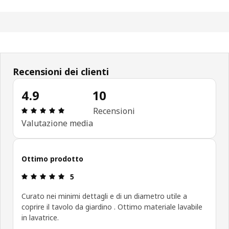
Recensioni dei clienti
4.9
10
Recensione: 4.9 di 5 stelle. Recensioni totali: 10
Recensioni
Valutazione media
Ottimo prodotto
Recensione: 5 di 5 stelle.
5
Curato nei minimi dettagli e di un diametro utile a
coprire il tavolo da giardino . Ottimo materiale lavabile
in lavatrice.