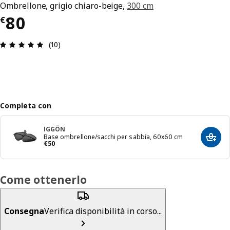
Ombrellone, grigio chiaro-beige,
300 cm
Prezzo € 80
80
€
Recensione: 4.9 di 5 stelle. Recensioni totali: 10
(10)
Completa con
IGGÖN
Base ombrellone/sacchi per sabbia, 60x60 cm
Aggiun
Prezzo € 50
€
50
Come ottenerlo
Consegna
Verifica disponibilità in corso...