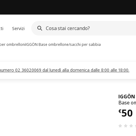
ti
Servizi
per ombrelloni
IGGÖN
Base ombrellone/sacchi per sabbia
 numero 02 36020069 dal lunedì alla domenica dalle 8:00 alle 18:00.
IGGÖN
Base om
Pre
50
€