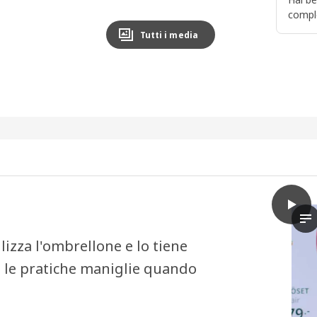
compl
Tutti i media
play
IGGÖN
Ne
lizza l'ombrellone e lo tiene
a le pratiche maniglie quando