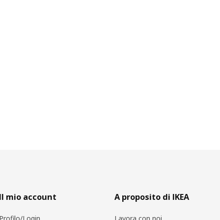
Il mio account
A proposito di IKEA
Profilo/Login
Lavora con noi