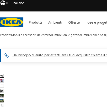
IT
italiano
Prodotti
Ambienti
Offerte
Idee e proget
Prodotti
Mobili e accessori da esterno
Ombrelloni e gazebo
Ombrelloni e basi 
Hai bisogno di aiuto per effettuare i tuoi acquisti? Chiama il
Immagini di 8 IGGÖN
 le immagini