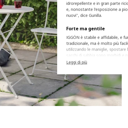
idrorepellente e in gran parte ric
e, nonostante l'esposizione a pio
nuovi", dice Gunilla.
Forte ma gentile
IGGÖN è stabile e affidabile, e
tradizionale, ma è molto più faci
utilizzando le maniglie, spostare 
sacchi di sabbia sono morbidi e n
Leggi di più