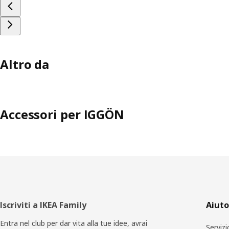
Altro da
Accessori per IGGÖN
Piè
Iscriviti a IKEA Family
Aiuto
di
Entra nel club per dar vita alla tue idee, avrai
Servizi