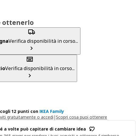
 ottenerlo
gna
Verifica disponibilità in corso...
io
Verifica disponibilità in corso...
cogli 12 punti con
IKEA Family
iviti gratuitamente o accedi
|
Scopri cosa puoi ottenere
é a volte può capitare di cambiare idea
n 365 giorni per rendere i tuoi acquisti e ottenere il rimborso