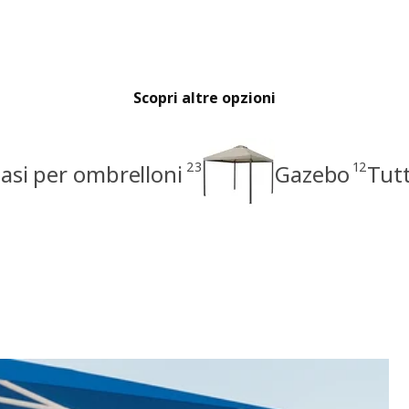
Scopri altre opzioni
23
12
asi per ombrelloni
Gazebo
Tut