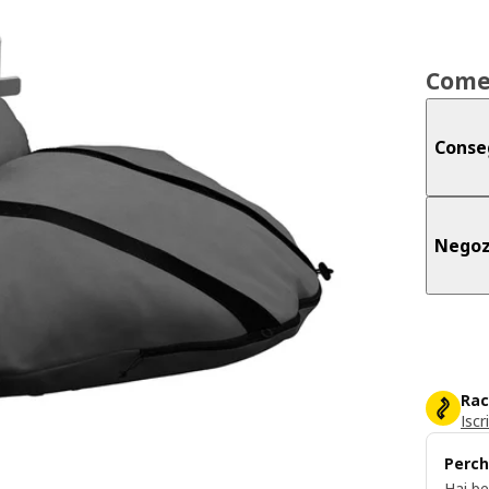
Come
Conse
Negoz
Rac
Iscr
Perch
Hai be