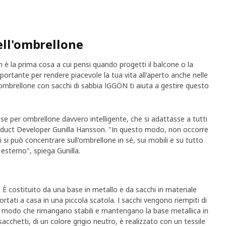
ell'ombrellone
è la prima cosa a cui pensi quando progetti il balcone o la
portante per rendere piacevole la tua vita all'aperto anche nelle
 ombrellone con sacchi di sabbia IGGÖN ti aiuta a gestire questo
e per ombrellone davvero intelligente, che si adattasse a tutti
Product Developer Gunilla Hansson. "In questo modo, non occorre
ci si può concentrare sull'ombrellone in sé, sui mobili e su tutto
 esterno", spiega Gunilla.
È costituito da una base in metallo e da sacchi in materiale
rtati a casa in una piccola scatola. I sacchi vengono riempiti di
in modo che rimangano stabili e mantengano la base metallica in
sacchetti, di un colore grigio neutro, è realizzato con un tessile