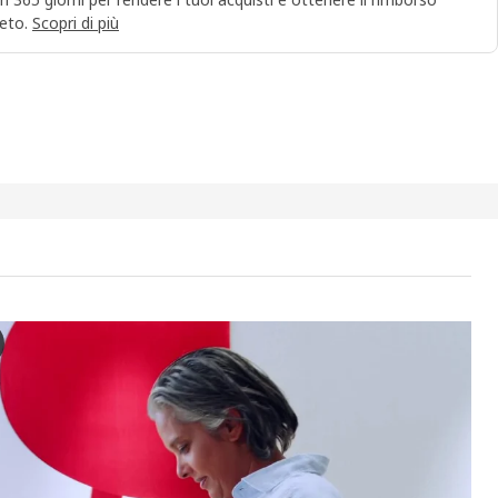
eto.
Scopri di più
 Base ombrellone/sacchi per sabbia, grigio scuro, 60x60 cm
l video, un prodotto con il nome IGGÖN viene presentato come base per