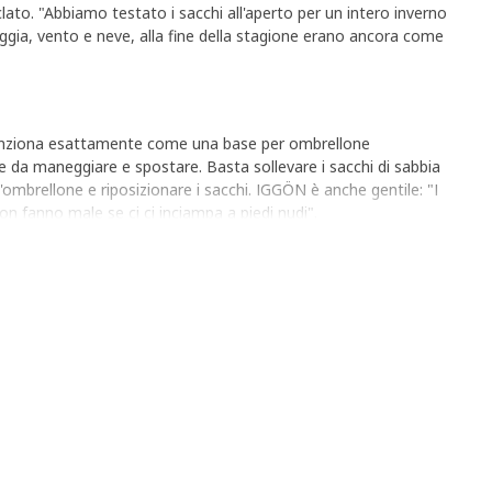
iclato. "Abbiamo testato i sacchi all'aperto per un intero inverno
ggia, vento e neve, alla fine della stagione erano ancora come
 funziona esattamente come una base per ombrellone
le da maneggiare e spostare. Basta sollevare i sacchi di sabbia
l'ombrellone e riposizionare i sacchi. IGGÖN è anche gentile: "I
on fanno male se ci ci inciampa a piedi nudi".