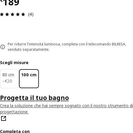
Prezzo € 189
189
€
Recensione: 4.8 di 5 stelle. Recensioni totali: 4
(4)
Per ridurre l'intensità luminosa, completa con il telecomando BILRESA,
venduto separatamente.
Scegli misure
80 cm
100 cm
€ 20
−
€
20
Progetta il tuo bagno
Crea la soluzione che hai sempre sognato con il nostro strumento di
progettazione.
Completa con