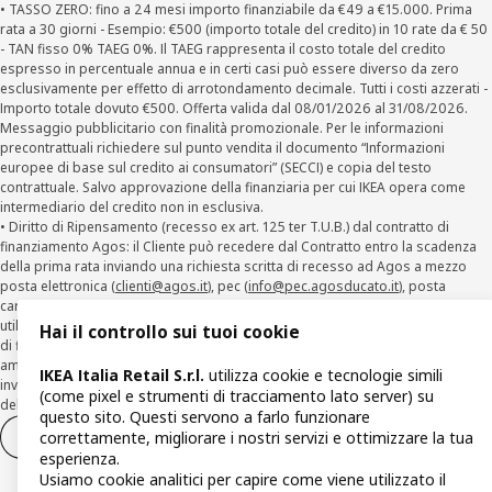
• TASSO ZERO: fino a 24 mesi importo finanziabile da €49 a €15.000. Prima
rata a 30 giorni - Esempio: €500 (importo totale del credito) in 10 rate da € 50
- TAN fisso 0% TAEG 0%. Il TAEG rappresenta il costo totale del credito
espresso in percentuale annua e in certi casi può essere diverso da zero
esclusivamente per effetto di arrotondamento decimale. Tutti i costi azzerati -
Importo totale dovuto €500. Offerta valida dal 08/01/2026 al 31/08/2026.
Messaggio pubblicitario con finalità promozionale. Per le informazioni
precontrattuali richiedere sul punto vendita il documento “Informazioni
europee di base sul credito ai consumatori” (SECCI) e copia del testo
contrattuale. Salvo approvazione della finanziaria per cui IKEA opera come
intermediario del credito non in esclusiva.
• Diritto di Ripensamento (recesso ex art. 125 ter T.U.B.) dal contratto di
finanziamento Agos: il Cliente può recedere dal Contratto entro la scadenza
della prima rata inviando una richiesta scritta di recesso ad Agos a mezzo
posta elettronica (
clienti@agos.it
), pec (
info@pec.agosducato.it
), posta
cartacea (Viale Fulvio Testi, 280 - 20126 Milano) e per via telematica –
utilizzando la funzionalità sul sito
www.agos.it
(“Recesso”) - anche per richieste
Hai il controllo sui tuoi cookie
di finanziamento effettuate con canali a distanza. In caso di pre-
ammortamento, la comunicazione di recesso da parte del Cliente deve essere
IKEA Italia Retail S.r.l.
utilizza cookie e tecnologie simili
inviata, con le modalità di cui sopra entro 30 giorni dalla data di accettazione
(come pixel e strumenti di tracciamento lato server) su
della richiesta di finanziamento.
questo sito. Questi servono a farlo funzionare
correttamente, migliorare i nostri servizi e ottimizzare la tua
Diritto di recesso
Diritto di recesso per i servizi
esperienza.
Usiamo cookie analitici per capire come viene utilizzato il