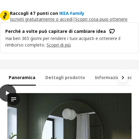
Raccogli 47 punti con
IKEA Family
Iscriviti gratuitamente o accedi
|
Scopri cosa puoi ottenere
Perché a volte può capitare di cambiare idea
Hai ben 365 giorni per rendere i tuoi acquisti e ottenere il
rimborso completo.
Scopri di più
Panoramica
Dettagli prodotto
Informazioni tecni
play
FAXÄLVEN Specchio/illuminazione integrata, 100 cm
Il video mostra uno specchio con una caratteristica innovativa: