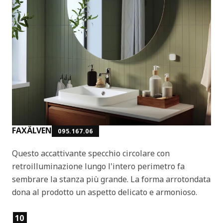
FAXÄLVEN
095.167.06
Questo accattivante specchio circolare con
retroilluminazione lungo l'intero perimetro fa
sembrare la stanza più grande. La forma arrotondata
dona al prodotto un aspetto delicato e armonioso.
Caratteristiche del prodotto
10