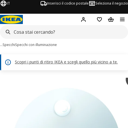
IT
Inserisci il codice postale
Seleziona il negozio
Hej!
Accedi
Lista dei deside
Carrello
…
Specchi
Specchi con illuminazione
Scopri i punti di ritiro IKEA e scegli quello più vicino a te.
magini di 3 FAXÄLVEN
 immagini