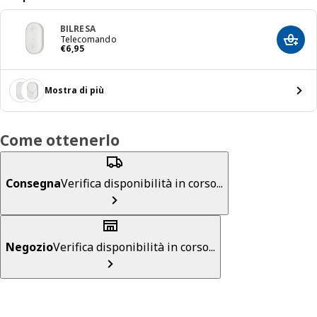
BILRESA
Telecomando
Aggiun
Prezzo € 6,95
€
6
,
95
Mostra di più
Come ottenerlo
Consegna
Verifica disponibilità in corso...
Negozio
Verifica disponibilità in corso...