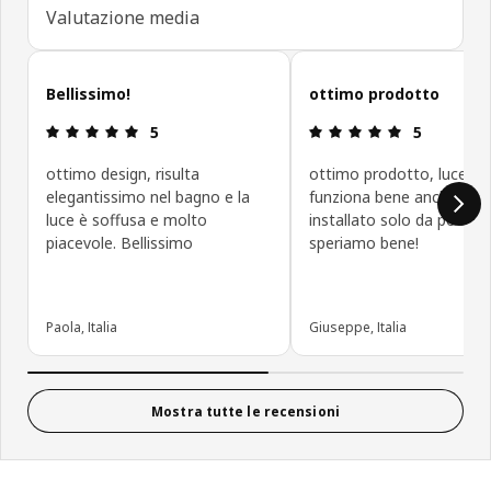
Valutazione media
Salta le recensioni
Bellissimo!
ottimo prodotto
Recensione: 5 di 5 stelle.
Recensione: 5
5
5
ottimo design, risulta
ottimo prodotto, luce ca
elegantissimo nel bagno e la
funziona bene anche se
luce è soffusa e molto
installato solo da pochi gio
piacevole. Bellissimo
speriamo bene!
Paola, Italia
Giuseppe, Italia
Mostra tutte le recensioni