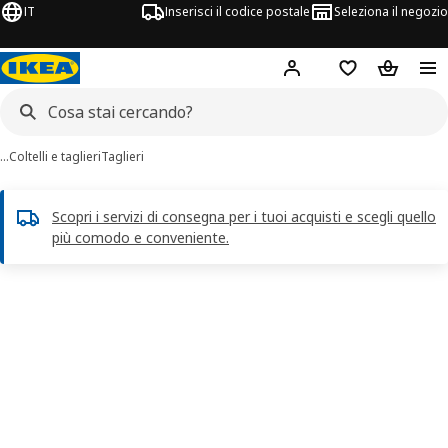
IT
Inserisci il codice postale
Seleziona il negozio
Hej!
Accedi
Lista dei deside
Carrello
…
Coltelli e taglieri
Taglieri
Scopri i servizi di consegna per i tuoi acquisti e scegli quello
più comodo e conveniente.
magini di 5 FASCINERA
 immagini