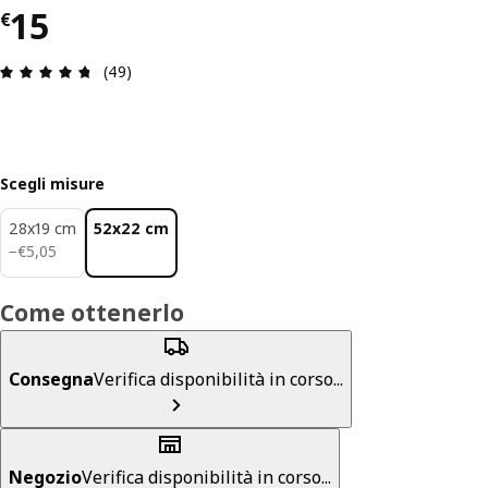
Prezzo € 15
15
€
Recensione: 4.7 di 5 stelle. Recensioni totali: 49
(49)
Scegli misure
28x19 cm
52x22 cm
€ 5,05
−
€
5
,
05
Come ottenerlo
Consegna
Verifica disponibilità in corso...
Negozio
Verifica disponibilità in corso...