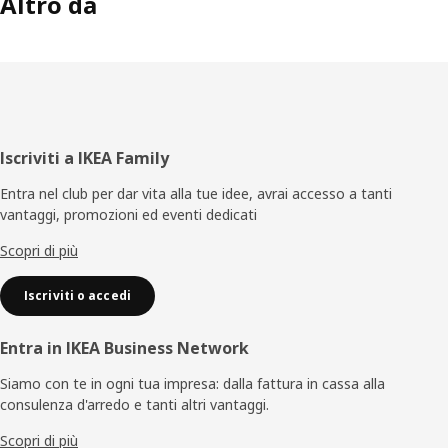
Altro da
Piè
Iscriviti a IKEA Family
di
Entra nel club per dar vita alla tue idee, avrai accesso a tanti
vantaggi, promozioni ed eventi dedicati
pagina
Scopri di più
Iscriviti o accedi
Entra in IKEA Business Network
Siamo con te in ogni tua impresa: dalla fattura in cassa alla
consulenza d'arredo e tanti altri vantaggi.
Scopri di più