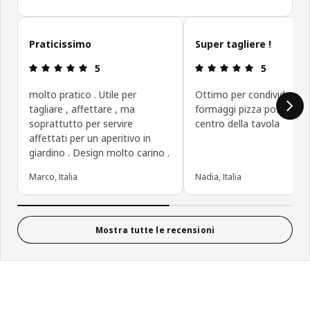
Salta le recensioni
Praticissimo
Super tagliere !
Recensione: 5 di 5 stelle.
Recensione: 5
5
5
molto pratico . Utile per
Ottimo per condividere s
tagliare , affettare , ma
formaggi pizza posizionat
soprattutto per servire
centro della tavola
affettati per un aperitivo in
giardino . Design molto carino .
Marco, Italia
Nadia, Italia
Mostra tutte le recensioni