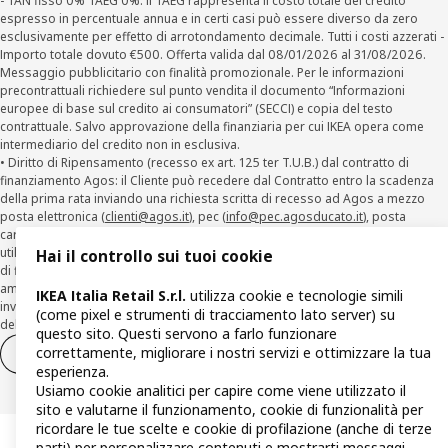
- TAN fisso 0% TAEG 0%. Il TAEG rappresenta il costo totale del credito
espresso in percentuale annua e in certi casi può essere diverso da zero
esclusivamente per effetto di arrotondamento decimale. Tutti i costi azzerati -
Importo totale dovuto €500. Offerta valida dal 08/01/2026 al 31/08/2026.
Messaggio pubblicitario con finalità promozionale. Per le informazioni
precontrattuali richiedere sul punto vendita il documento “Informazioni
europee di base sul credito ai consumatori” (SECCI) e copia del testo
contrattuale. Salvo approvazione della finanziaria per cui IKEA opera come
intermediario del credito non in esclusiva.
• Diritto di Ripensamento (recesso ex art. 125 ter T.U.B.) dal contratto di
finanziamento Agos: il Cliente può recedere dal Contratto entro la scadenza
della prima rata inviando una richiesta scritta di recesso ad Agos a mezzo
posta elettronica (
clienti@agos.it
), pec (
info@pec.agosducato.it
), posta
cartacea (Viale Fulvio Testi, 280 - 20126 Milano) e per via telematica –
utilizzando la funzionalità sul sito
www.agos.it
(“Recesso”) - anche per richieste
Hai il controllo sui tuoi cookie
di finanziamento effettuate con canali a distanza. In caso di pre-
ammortamento, la comunicazione di recesso da parte del Cliente deve essere
IKEA Italia Retail S.r.l.
utilizza cookie e tecnologie simili
inviata, con le modalità di cui sopra entro 30 giorni dalla data di accettazione
(come pixel e strumenti di tracciamento lato server) su
della richiesta di finanziamento.
questo sito. Questi servono a farlo funzionare
correttamente, migliorare i nostri servizi e ottimizzare la tua
Diritto di recesso
Diritto di recesso per i servizi
esperienza.
Usiamo cookie analitici per capire come viene utilizzato il
sito e valutarne il funzionamento, cookie di funzionalità per
ricordare le tue scelte e cookie di profilazione (anche di terze
parti) per personalizzare contenuti e mostrarti messaggi