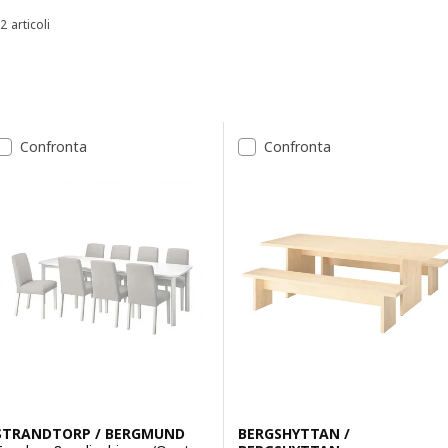
2 articoli
Ordina e filtra
Passa ai risultati
Elenco dei risultati
Confronta
Confronta
STRANDTORP / BERGMUND
BERGSHYTTAN /