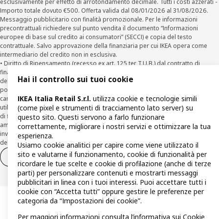
esclusivamente per effetto di arrotondamento decimale. Tutti i costi azzerati -
Importo totale dovuto €500. Offerta valida dal 08/01/2026 al 31/08/2026.
Messaggio pubblicitario con finalità promozionale. Per le informazioni
precontrattuali richiedere sul punto vendita il documento “Informazioni
europee di base sul credito ai consumatori” (SECCI) e copia del testo
contrattuale. Salvo approvazione della finanziaria per cui IKEA opera come
intermediario del credito non in esclusiva.
• Diritto di Ripensamento (recesso ex art. 125 ter T.U.B.) dal contratto di
finanziamento Agos: il Cliente può recedere dal Contratto entro la scadenza
Hai il controllo sui tuoi cookie
della prima rata inviando una richiesta scritta di recesso ad Agos a mezzo
posta elettronica (
clienti@agos.it
), pec (
info@pec.agosducato.it
), posta
IKEA Italia Retail S.r.l.
utilizza cookie e tecnologie simili
cartacea (Viale Fulvio Testi, 280 - 20126 Milano) e per via telematica –
utilizzando la funzionalità sul sito
www.agos.it
(“Recesso”) - anche per richieste
(come pixel e strumenti di tracciamento lato server) su
di finanziamento effettuate con canali a distanza. In caso di pre-
questo sito. Questi servono a farlo funzionare
ammortamento, la comunicazione di recesso da parte del Cliente deve essere
correttamente, migliorare i nostri servizi e ottimizzare la tua
inviata, con le modalità di cui sopra entro 30 giorni dalla data di accettazione
esperienza.
della richiesta di finanziamento.
Usiamo cookie analitici per capire come viene utilizzato il
sito e valutarne il funzionamento, cookie di funzionalità per
Diritto di recesso
Diritto di recesso per i servizi
ricordare le tue scelte e cookie di profilazione (anche di terze
parti) per personalizzare contenuti e mostrarti messaggi
pubblicitari in linea con i tuoi interessi. Puoi accettare tutti i
cookie con “Accetta tutti” oppure gestire le preferenze per
categoria da “Impostazioni dei cookie”.
Per maggiori informazioni consulta
l’informativa sui Cookie