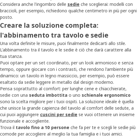
Considera anche l'ingombro delle
sedie
che sceglierai: modelli con
braccioli, per esempio, richiedono qualche centimetro in più per ogni
posto.
Creare la soluzione completa:
l'abbinamento tra tavolo e sedie
Una volta definite le misure, puoi finalmente dedicarti allo stile.
L'abbinamento tra il tavolo e le sedie è ciò che darà carattere alla
tua stanza.
Puoi optare per un set coordinato, per un look armonioso e senza
tempo, oppure giocare con i contrasti, che rendono l'ambiente più
dinamico: un tavolo in legno massiccio, per esempio, può essere
esaltato da sedie leggere in metallo dal design moderno.
Pensa soprattutto al comfort: per lunghe cene e chiacchierate,
sedie con una
seduta imbottita
o uno
schienale ergonomico
sono la scelta migliore per i tuoi ospiti. La soluzione ideale è quella
che unisce la grande capienza del tavolo al comfort delle sedute, a
cui puoi aggiungere
cuscini per sedie
se vuoi ottenere un insieme
funzionale e accogliente.
Trova il
tavolo fino a 10 persone
che fa per te e scegli le sedie più
comode per accogliere al meglio la tua famiglia e i tuoi amici.