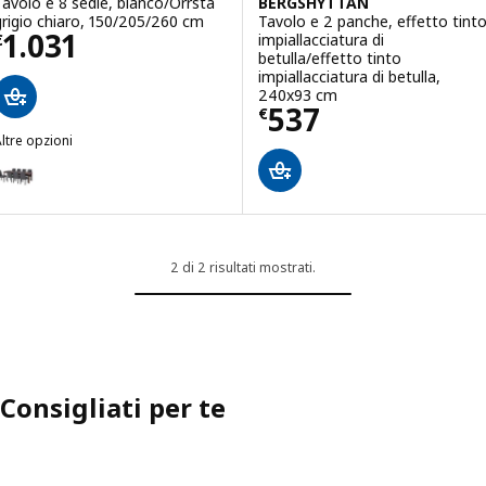
Tavolo e 8 sedie, bianco/Orrsta
BERGSHYTTAN
grigio chiaro, 150/205/260 cm
Tavolo e 2 panche, effetto tint
Prezzo € 1031
1.031
impiallacciatura di
€
betulla/effetto tinto
impiallacciatura di betulla,
240x93 cm
Prezzo € 537
537
€
ltre opzioni
STRANDTORP / BERGMUND
Opzione: STRANDTORP / BERGMUND, Tavolo e 8 sedie, marrone/Gunn
2 di 2 risultati mostrati.
Consigliati per te