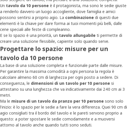
Un
tavolo da 10 persone
è il protagonista, ma sono le sedie giuste
a renderlo davvero un luogo accogliente, dove famiglia e amici
possono sentirsi a proprio agio. La
combinazione
di questi due
elementi è la chiave per dare forma ai tuoi momenti più belli, dalle
cene speciali alle feste di compleanno.
E se lo spazio è una priorità, un
tavolo allungabile
ti permette di
creare una soluzione flessibile, capiente solo quando serve.
Progettare lo spazio: misure per un
tavolo da 10 persone
La base di una soluzione completa e funzionale parte dalle misure.
Per garantire la massima comodità a ogni persona la regola è
calcolare almeno 60 cm di larghezza per ogni posto a sedere. Di
conseguenza, le
dimensioni di un tavolo per 10 persone
si
attestano su una lunghezza che va indicativamente dai 240 cm ai 3
metri.
Ma le
misure di un tavolo da pranzo per 10 persone
sono solo
l'inizio: è lo spazio per le sedie a fare la vera differenza. Quei 90 cm di
agio consigliati tra il bordo del tavolo e le pareti servono proprio a
questo: a poter spostare le sedie comodamente e a muoversi
attorno al tavolo anche quando tutti sono seduti.