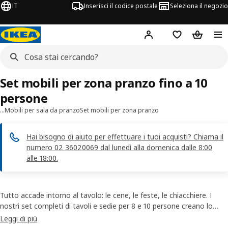
IT
Inserisci il codice postale
Seleziona il negozio
Hej!
Accedi
Lista dei deside
Carrello
Set mobili per zona pranzo fino a 10
persone
…
Mobili per sala da pranzo
Set mobili per zona pranzo
Hai bisogno di aiuto per effettuare i tuoi acquisti? Chiama il
numero 02 36020069 dal lunedì alla domenica dalle 8:00
alle 18:00.
Tutto accade intorno al tavolo: le cene, le feste, le chiacchiere. I
nostri set completi di tavoli e sedie per 8 e 10 persone creano lo
spazio che serve per accogliere chi ami. Scopri i modelli fissi o con
Leggi di più
tavolo allungabile e rendi la tua sala da pranzo il cuore della casa.