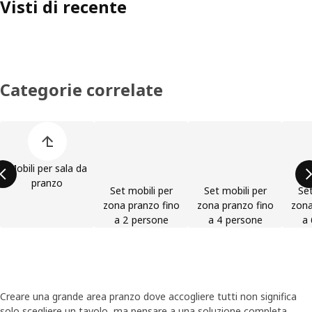
Visti di recente
Categorie correlate
Salta l'elenco di categorie dei prodotti
Mobili per sala da
pranzo
Set mobili per
Set mobili per
Set
zona pranzo fino
zona pranzo fino
zona
a 2 persone
a 4 persone
a 
Creare una grande area pranzo dove accogliere tutti non significa
solo scegliere un tavolo, ma pensare a una soluzione completa.