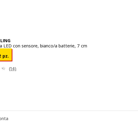
LING
 LED con sensore, bianco/a batterie, 7 cm
o € 4,95/2 pz.
2 pz.
Recensione: 4.3 fuori da 5 stelle. Totale recensioni:
(14)
onta