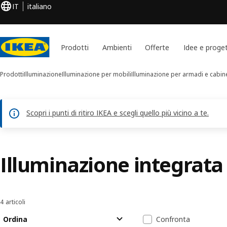
IT
italiano
Prodotti
Ambienti
Offerte
Idee e proget
Prodotti
Illuminazione
Illuminazione per mobili
Illuminazione per armadi e cabi
Scopri i punti di ritiro IKEA e scegli quello più vicino a te.
Illuminazione integrata 
4 articoli
Ordina e filtra
Passa ai risultati
Elenco dei risu
Ordina
Confronta