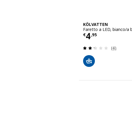
KÖLVATTEN
Faretto a LED, bianco/a b
Prezzo € 4,9
4
€
,
95
Recensione:
(4)