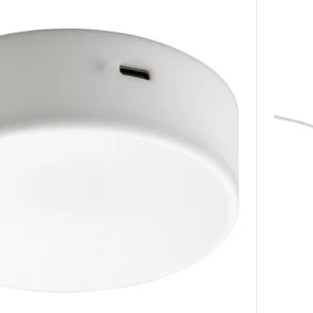
pada a LED con sensore, grigio/a batterie, 30 cm