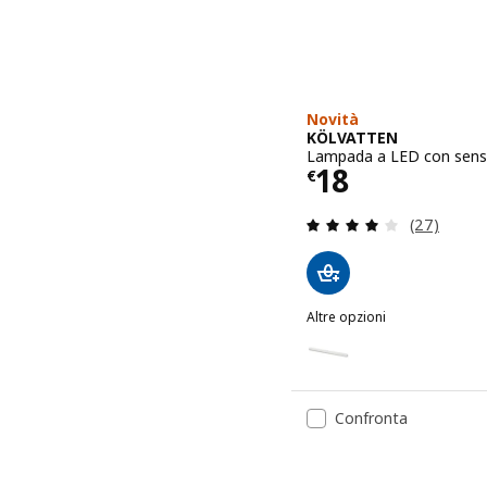
Novità
KÖLVATTEN
Lampada a LED con senso
Prezzo € 18
18
€
Recensione:
(27)
Altre opzioni
KÖLVATTEN
Opzione: KÖLVATTEN, Lam
Opzione: KÖLVATTEN, Lam
Confronta
Opzione: KÖLVATTEN, Lam
Opzione: KÖLVATTEN, Lam