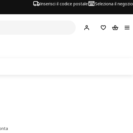
Inserisci il codice postale
Seleziona il negozio
Hej!
Accedi
Lista dei deside
Carrello
onta