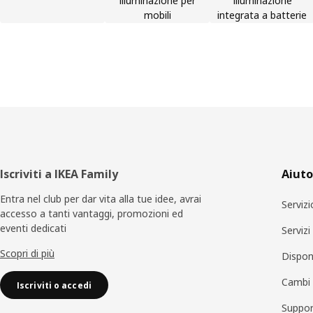
Illuminazione per
Illuminazione
mobili
integrata a batterie
Piè
Iscriviti a IKEA Family
Aiuto
di
Entra nel club per dar vita alla tue idee, avrai
Servizi
accesso a tanti vantaggi, promozioni ed
pagina
eventi dedicati
Serviz
Scopri di più
Disponi
Cambi 
Iscriviti o accedi
Suppor