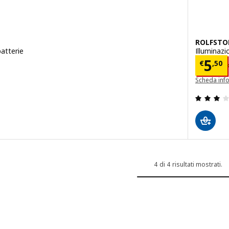
ROLFSTO
atterie
Illuminazi
5
Prez
5
€
,
50
Scheda inf
 2.3 fuori da 5 stelle. Totale recensioni:
(si apre in 
4 di 4 risultati mostrati.