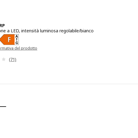
RP
one a LED, intensità luminosa regolabile/bianco
zo € 5,50
ormativa del prodotto
una nuova finestra)
Recensione: 2.9 fuori da 5 stelle. Totale recensioni:
(71)