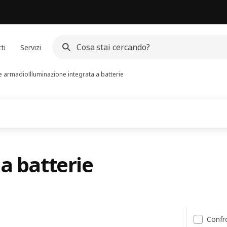
ti
Servizi
ne armadio
Illuminazione integrata a batterie
a batterie
ltati
Confr