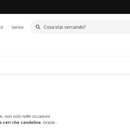
ti
Servizi
e, non solo nelle occasioni
ia ceri che candeline
. Grazie
o della tavola alle serate di relax: