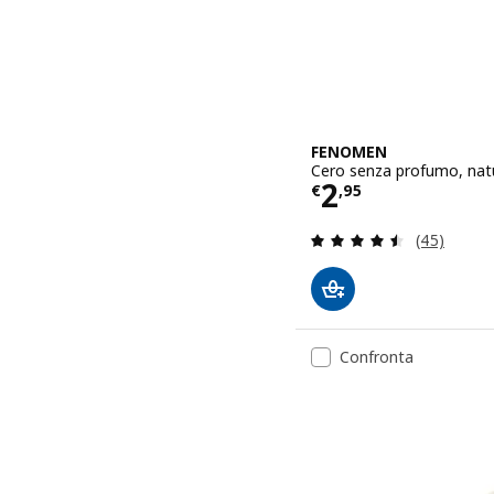
FENOMEN
Cero senza profumo, natu
Prezzo € 2,9
2
€
,
95
Recensione:
(45)
Confronta