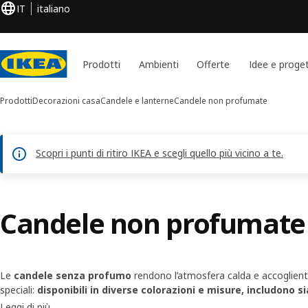
IT
italiano
Prodotti
Ambienti
Offerte
Idee e proget
Prodotti
Decorazioni casa
Candele e lanterne
Candele non profumate
Scopri i punti di ritiro IKEA e scegli quello più vicino a te.
Candele non profumate
Le
candele senza profumo
rendono l’atmosfera calda e accoglient
speciali:
disponibili in diverse colorazioni e misure, includono s
alla loro versatilità, si adattano a vari ambienti e occasioni, dall’arred
Leggi di più