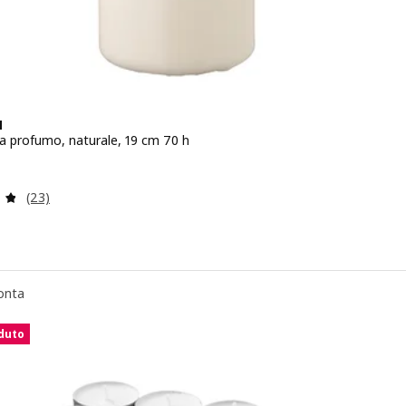
N
a profumo, naturale, 19 cm 70 h
zo € 3,95
Recensione: 4.8 fuori da 5 stelle. Totale recensioni:
(23)
onta
nduto