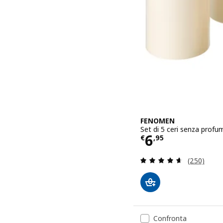
FENOMEN
Set di 5 ceri senza profu
Prezzo € 6,9
6
€
,
95
Recensione:
(250)
Confronta