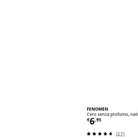
FENOMEN
Cero senza profumo, nat
Prezzo € 6,9
6
€
,
95
Recensione:
(27)