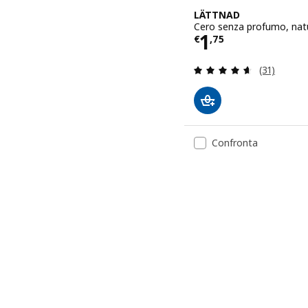
LÄTTNAD
Cero senza profumo, natu
Prezzo € 1,7
1
€
,
75
Recensione:
(31)
Confronta