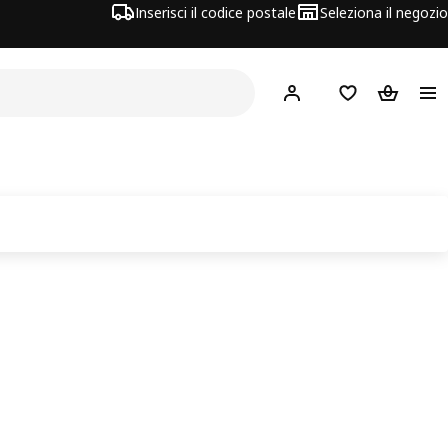
Inserisci il codice postale
Seleziona il negozio
Hej!
Accedi
Lista dei deside
Carrello