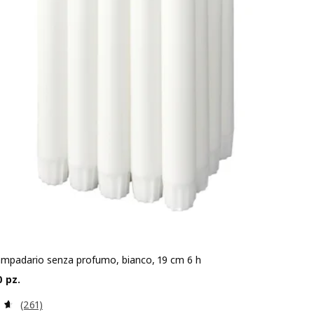
ampadario senza profumo, bianco, 19 cm 6 h
o € 5,95/20 pz.
0 pz.
Recensione: 4.6 fuori da 5 stelle. Totale recensioni:
(261)