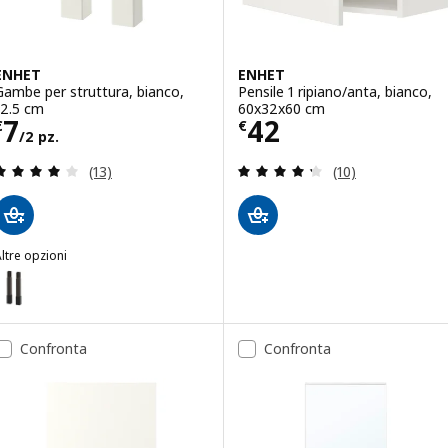
ENHET
ENHET
Gambe per struttura, bianco,
Pensile 1 ripiano/anta, bianco,
12.5 cm
60x32x60 cm
Prezzo € 7/2 pz.
Prezzo € 42
7
42
€
€
/2 pz.
Recensione: 3.9 fuori da 5 stelle. Totale recension
Recensione: 4.3 f
(13)
(10)
ltre opzioni
ENHET
pzione: ENHET, Gambe per struttura, antracite, 12.5 cm
Confronta
Confronta