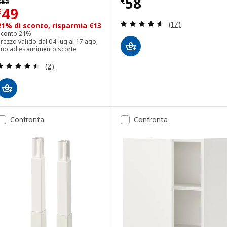
Prezzo € 58
58
€
€
62
Prezzo € 49
49
€
Recensione: 4.6 f
(17)
21% di sconto, risparmia €13
Sconto 21%
rezzo valido dal 04 lug al 17 ago,
fino ad esaurimento scorte
Recensione: 4.5 fuori da 5 stelle. Totale recension
(2)
Confronta
Confronta