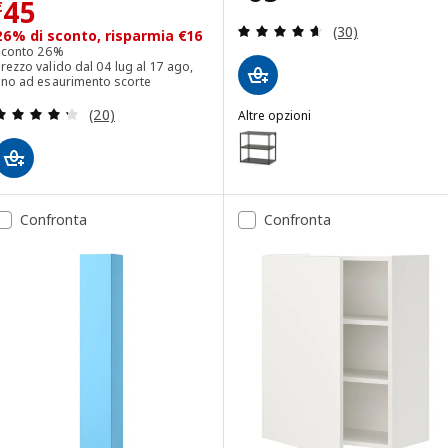
Prezzo € 45
45
€
Recensione: 4.6 f
(30)
26% di sconto, risparmia €16
Sconto 26%
rezzo valido dal 04 lug al 17 ago,
fino ad esaurimento scorte
Recensione: 4.3 fuori da 5 stelle. Totale recension
(20)
Altre opzioni
ENHET
Opzione: ENHET, Struttura base 
Opzione: ENHET, Struttura base 
Opzione: ENHET, Struttura base 
Confronta
Confronta