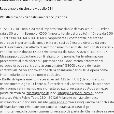
Responsible disclosure
Modello 231
Whistleblowing - Segnala una preoccupazione
• TASSO ZERO: fino a 24 mesi importo finanziabile da €49 a €15.000. Prima
rata a 30 giorni - Esempio: €500 (importo totale del credito) in 10 rate da € 50
- TAN fisso 0% TAEG 0%. Il TAEG rappresenta il costo totale del credito
espresso in percentuale annua e in certi casi può essere diverso da zero
esclusivamente per effetto di arrotondamento decimale. Tutti i costi azzerati -
Importo totale dovuto €500. Offerta valida dal 08/01/2026 al 31/08/2026.
Messaggio pubblicitario con finalità promozionale. Per le informazioni
precontrattuali richiedere sul punto vendita il documento “Informazioni
europee di base sul credito ai consumatori” (SECCI) e copia del testo
contrattuale. Salvo approvazione della finanziaria per cui IKEA opera come
intermediario del credito non in esclusiva.
• Diritto di Ripensamento (recesso ex art. 125 ter T.U.B.) dal contratto di
finanziamento Agos: il Cliente può recedere dal Contratto entro la scadenza
della prima rata inviando una richiesta scritta di recesso ad Agos a mezzo
posta elettronica (
clienti@agos.it
), pec (
info@pec.agosducato.it
), posta
cartacea (Viale Fulvio Testi, 280 - 20126 Milano) e per via telematica –
utilizzando la funzionalità sul sito
www.agos.it
(“Recesso”) - anche per richieste
di finanziamento effettuate con canali a distanza. In caso di pre-
ammortamento, la comunicazione di recesso da parte del Cliente deve essere