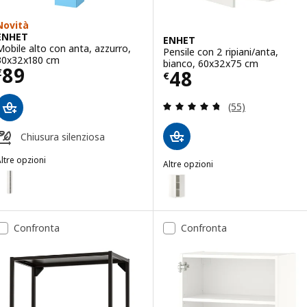
Novità
ENHET
ENHET
Mobile alto con anta, azzurro,
Pensile con 2 ripiani/anta,
30x32x180 cm
bianco, 60x32x75 cm
Prezzo € 89
89
Prezzo € 48
48
€
€
Recensione: 4.7 f
(55)
Chiusura silenziosa
ltre opzioni
Altre opzioni
ENHET
pzione: ENHET, Mobile alto con anta, bianco, 30x32x180 cm
ENHET
Opzione: ENHET, Pensile con 2 r
Confronta
Confronta