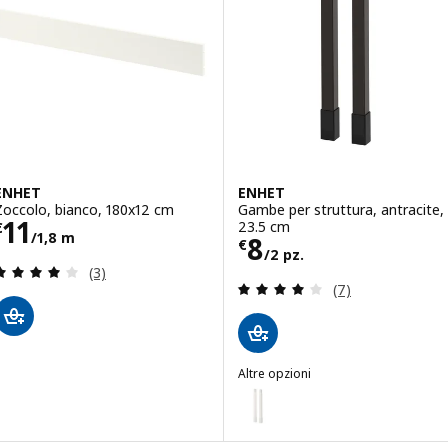
ENHET
ENHET
Zoccolo, bianco, 180x12 cm
Gambe per struttura, antracite,
Prezzo € 11/1,8 m
11
23.5 cm
€
/1,8 m
Prezzo € 8/2 pz
8
€
/2 pz.
Recensione: 4 fuori da 5 stelle. Totale recensioni:
(3)
Recensione: 3.9 f
(7)
Altre opzioni
ENHET
Opzione: ENHET, Gambe per stru