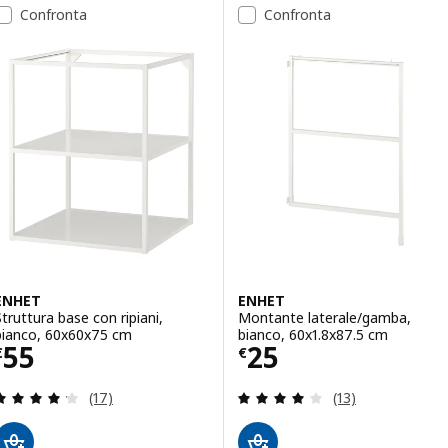
Confronta
Confronta
ENHET
ENHET
Struttura base con ripiani,
Montante laterale/gamba,
bianco, 60x60x75 cm
bianco, 60x1.8x87.5 cm
Prezzo € 55
Prezzo € 25
55
25
€
€
Recensione: 4.2 fuori da 5 stelle. Totale recension
Recensione: 4 fuo
(17)
(13)