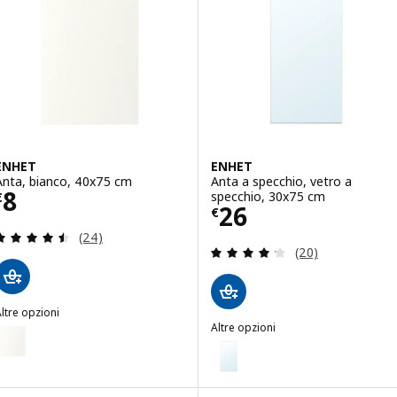
ENHET
ENHET
Anta, bianco, 40x75 cm
Anta a specchio, vetro a
Prezzo € 8
8
specchio, 30x75 cm
€
Prezzo € 26
26
€
Recensione: 4.5 fuori da 5 stelle. Totale recension
(24)
Recensione: 4.2 f
(20)
ltre opzioni
ENHET
Altre opzioni
Opzione: ENHET, Anta, bianco, 60x75 cm
ENHET
Opzione: ENHET, Anta a specchi
Opzione: ENHET, Anta, bianco, 60x60 cm