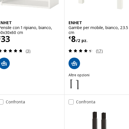
ENHET
ENHET
Pensile con 1 ripiano, bianco,
Gambe per mobile, bianco, 23.5
60x30x60 cm
cm
Prezzo € 33
Prezzo € 8/2 pz
33
8
€
€
/2 pz.
Recensione: 4.7 fuori da 5 stelle. Totale recension
Recensione: 4.4 f
(3)
(17)
Altre opzioni
ENHET
Opzione: ENHET, Gambe per mobi
Confronta
Confronta