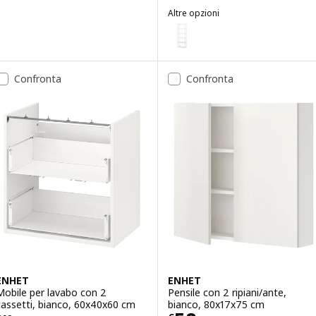
Altre opzioni
ENHET
Opzione: ENHET, Struttura alta 
Opzione: ENHET, Struttura alta c
Confronta
Confronta
Opzione: ENHET, Struttura alta c
ENHET
ENHET
Mobile per lavabo con 2
Pensile con 2 ripiani/ante,
cassetti, bianco, 60x40x60 cm
bianco, 80x17x75 cm
 62