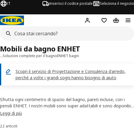
IT
Inserisci il codice postale
Seleziona il negozio
Hej!
Accedi
Lista dei deside
Carrello
Mobili da bagno ENHET
…
Soluzioni complete per il bagno
ENHET bagni
Scopri il servizio di Progettazione e Consulenza d'arredo,
perché a volte i grandi sogni hanno bisogno di aiuto
Sfrutta ogni centimetro di spazio del bagno, pareti incluse, con i
pensili ENHET. I nostri mobili sono super adattabili e sono disponibili
in tanti colori e misure per aiutarti a creare un look personalizzato.
Leggi di più
Puoi scegliere una soluzione per organizzare il bagno che includa
mobili a giorno oppure con ante e cassetti, in base alle tue esigenze
22 articoli
Ordina e filtra
di ordine e al tuo budget.