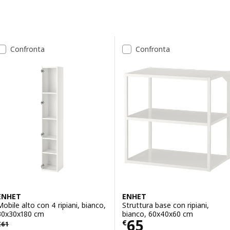
Passa ai risultati
Elenco dei risultati
Confronta
Confronta
ENHET
ENHET
Mobile alto con 4 ripiani, bianco,
Struttura base con ripiani,
30x30x180 cm
bianco, 60x40x60 cm
Prezzo € 65
65
 61
€
€
61