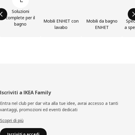
Soluzioni
complete per il
Mobili ENHET con
Mobili da bagno
Spec
bagno
lavabo
ENHET
a sp
Piè
Iscriviti a IKEA Family
di
Entra nel club per dar vita alla tue idee, avrai accesso a tanti
vantaggi, promozioni ed eventi dedicati
pagina
Scopri di più
Iscriviti o accedi