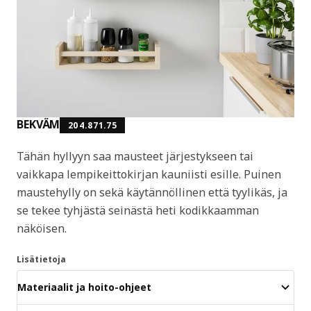
BEKVÄM
204.871.75
Tähän hyllyyn saa mausteet järjestykseen tai
vaikkapa lempikeittokirjan kauniisti esille. Puinen
maustehylly on sekä käytännöllinen että tyylikäs, ja
se tekee tyhjästä seinästä heti kodikkaamman
näköisen.
Lisätietoja
Materiaalit ja hoito-ohjeet