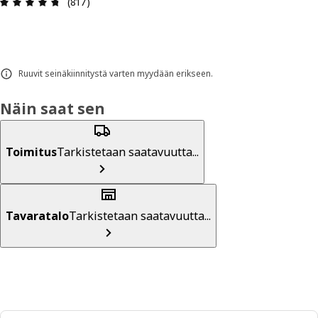
: 4.7 / 5 tähteä. Arvostelut yhteensä: 817
(817)
Ruuvit seinäkiinnitystä varten myydään erikseen.
Näin saat sen
Toimitus
Tarkistetaan saatavuutta...
Tavaratalo
Tarkistetaan saatavuutta...