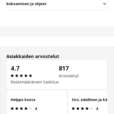
Kokoaminen ja ohjeet
Asiakkaiden arvostelut
4.7
817
: 4.7 / 5 tähteä. Arvostelut yhteensä: 817
Arvostelut
Keskimääräinen luokitus
Ohita asiakasarvostelut
Helppo koota
Siro, edullinen ja käte
: 4 / 5 tähteä.
: 4 / 5 tähte
4
4