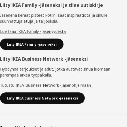
Alatunniste
Liity IKEA Family -jäseneksi ja tilaa uutiskirje
Jäsenenä keräät pisteet kotiin, saat inspiraatiota ja sinulle
suunnattuja etuja ja tarjouksia.​
Lue lisää IKEA Family -jäsenyydestä
Liity IKEA Family -jäseneksi
Liity IKEA Business Network -jäseneksi
Hyödynnä tarjoukset ja edut, jotka auttavat sinua luomaan
parempaa arkea työpaikalla.
Tutustu IKEA Business Network -jäsenohjelmaan
Liity IKEA Business Network -jäseneksi