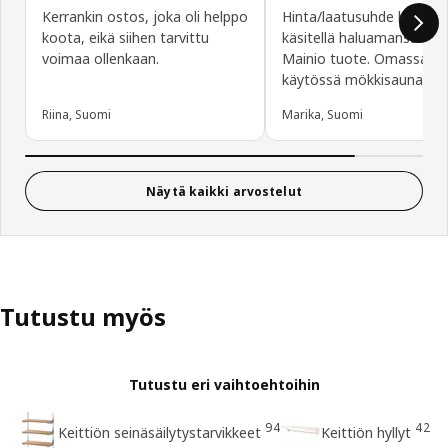
Kerrankin ostos, joka oli helppo
Hinta/laatusuhde hyvä ja 
koota, eikä siihen tarvittu
käsitellä haluamansa väri
voimaa ollenkaan.
Mainio tuote. Omassa
käytössä mökkisaunassa.
Riina, Suomi
Marika, Suomi
Näytä kaikki arvostelut
Tutustu myös
Tutustu eri vaihtoehtoihin
94
42
Keittiön seinäsäilytystarvikkeet
Keittiön hyllyt