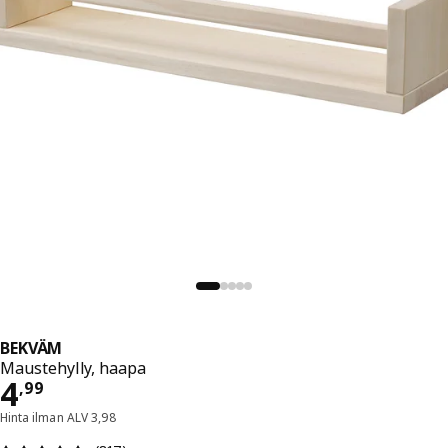
BEKVÄM
Maustehylly, haapa
Hinta 4,99
4
,
99
Hinta ilman ALV 3,98