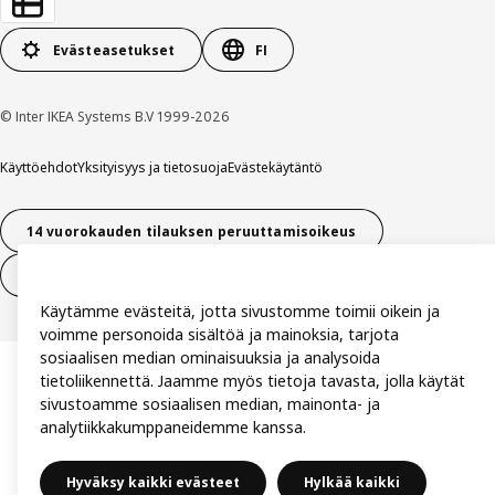
Evästeasetukset
FI
© Inter IKEA Systems B.V 1999-2026
Käyttöehdot
Yksityisyys ja tietosuoja
Evästekäytäntö
14 vuorokauden tilauksen peruuttamisoikeus
Peru sopimus (palvelut)
Käytämme evästeitä, jotta sivustomme toimii oikein ja
voimme personoida sisältöä ja mainoksia, tarjota
sosiaalisen median ominaisuuksia ja analysoida
tietoliikennettä. Jaamme myös tietoja tavasta, jolla käytät
sivustoamme sosiaalisen median, mainonta- ja
analytiikkakumppaneidemme kanssa.
Hyväksy kaikki evästeet
Hylkää kaikki