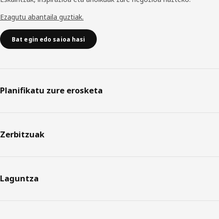
Ezagutu abantaila guztiak.
Bat egin edo saioa hasi
Planifikatu zure erosketa
Zerbitzuak
Laguntza