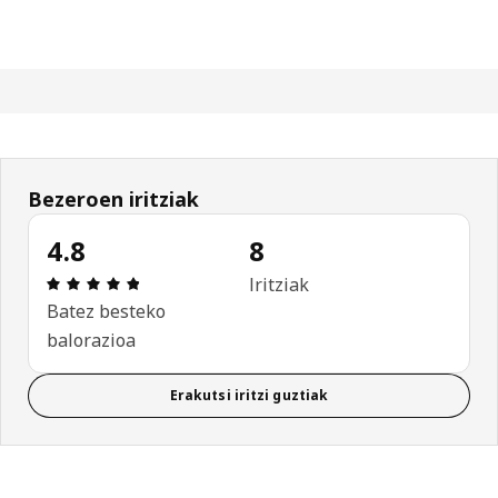
Bezeroen iritziak
4.8
8
Aipamena: 4.8 / 5 izar. Berrikuspen osoak: 8
Iritziak
Batez besteko
balorazioa
Erakutsi iritzi guztiak