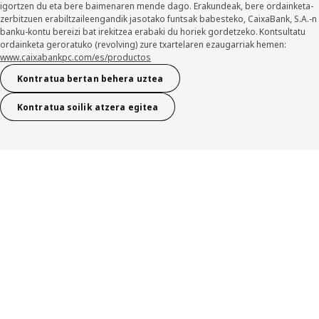
igortzen du eta bere baimenaren mende dago. Erakundeak, bere ordainketa-
zerbitzuen erabiltzaileengandik jasotako funtsak babesteko, CaixaBank, S.A.-n
banku-kontu bereizi bat irekitzea erabaki du horiek gordetzeko. Kontsultatu
ordainketa geroratuko (revolving) zure txartelaren ezaugarriak hemen:
www.caixabankpc.com/es/productos
Kontratua bertan behera uztea
Kontratua soilik atzera egitea