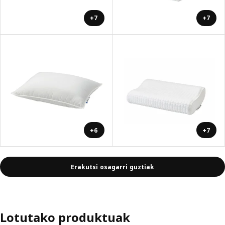
+7
+7
+6
+7
Erakutsi osagarri guztiak
Lotutako produktuak