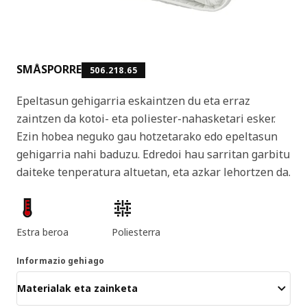
SMÅSPORRE
506.218.65
Epeltasun gehigarria eskaintzen du eta erraz
zaintzen da kotoi- eta poliester-nahasketari esker.
Ezin hobea neguko gau hotzetarako edo epeltasun
gehigarria nahi baduzu. Edredoi hau sarritan garbitu
daiteke tenperatura altuetan, eta azkar lehortzen da.
Produktuaren ezaugarriak
Estra beroa
Poliesterra
Informazio gehiago
Materialak eta zainketa