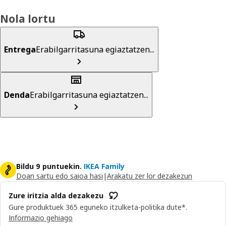
Nola lortu
Entrega
Erabilgarritasuna egiaztatzen...
Denda
Erabilgarritasuna egiaztatzen...
Bildu 9 puntuekin.
IKEA Family
Doan sartu edo saioa hasi
|
Arakatu zer lor dezakezun
Zure iritzia alda dezakezu
Gure produktuek 365 eguneko itzulketa-politika dute*.
Informazio gehiago