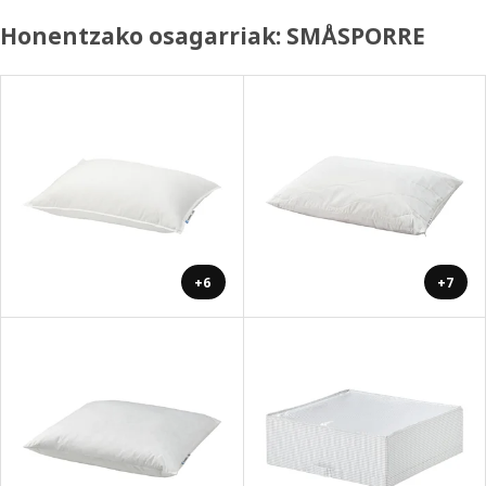
Honentzako osagarriak: SMÅSPORRE
+6
+7