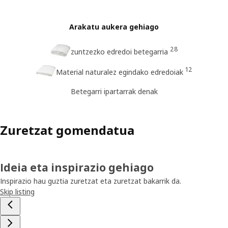
Arakatu aukera gehiago
28
zuntzezko edredoi betegarria
12
Material naturalez egindako edredoiak
Betegarri ipartarrak denak
Zuretzat gomendatua
Ideia eta inspirazio gehiago
Inspirazio hau guztia zuretzat eta zuretzat bakarrik da.
Skip listing