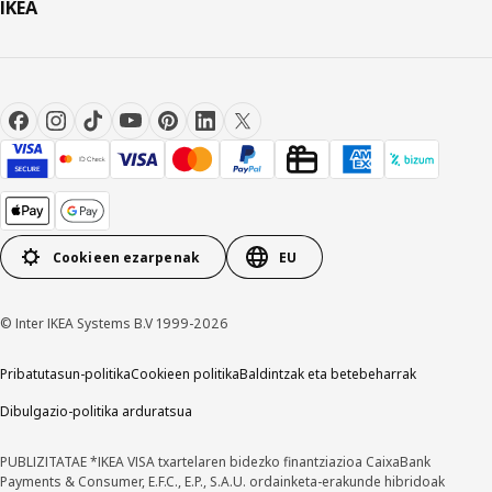
IKEA
Cookieen ezarpenak
EU
© Inter IKEA Systems B.V 1999-2026
Pribatutasun-politika
Cookieen politika
Baldintzak eta betebeharrak
Dibulgazio-politika arduratsua
PUBLIZITATAE *IKEA VISA txartelaren bidezko finantziazioa CaixaBank
Payments & Consumer, E.F.C., E.P., S.A.U. ordainketa-erakunde hibridoak