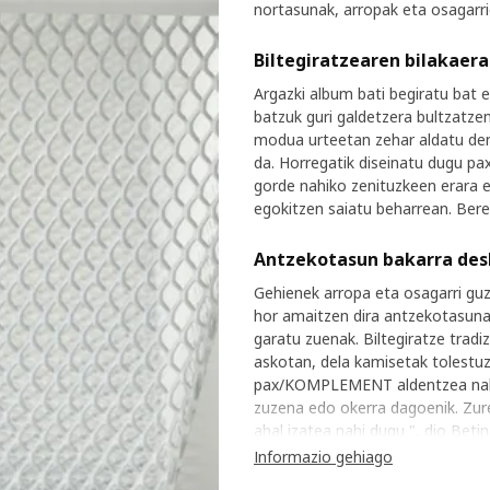
nortasunak, arropak eta osagarri
Biltegiratzearen bilakaera
Argazki album bati begiratu bat 
batzuk guri galdetzera bultzatzen
modua urteetan zehar aldatu den
da. Horregatik diseinatu dugu p
gorde nahiko zenituzkeen erara 
egokitzen saiatu beharrean. Ber
Antzekotasun bakarra des
Gehienek arropa eta osagarri guz
hor amaitzen dira antzekotasun
garatu zuenak. Biltegiratze trad
askotan, dela kamisetak tolestuz,
pax/KOMPLEMENT aldentzea nahi
zuzena edo okerra dagoenik. Zure j
ahal izatea nahi dugu ", dio Betin
Informazio gehiago
Nortasun anizkoitzaren o