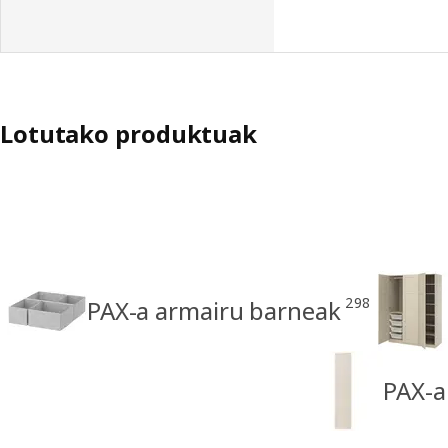
Lotutako produktuak
298
PAX-a armairu barneak
PAX-a