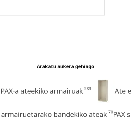
Arakatu aukera gehiago
583
PAX-a ateekiko armairuak
Ate 
70
 armairuetarako bandekiko ateak
PAX s