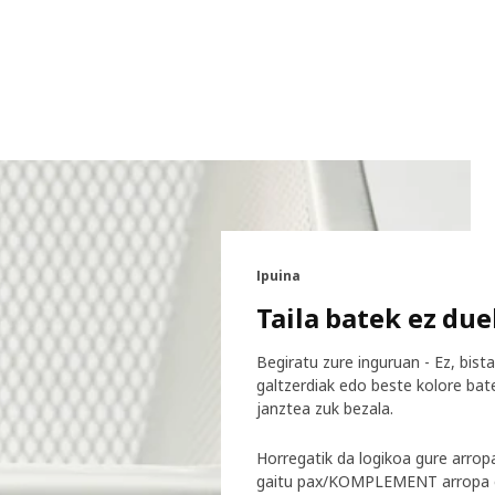
Ipuina
Taila batek ez due
Begiratu zure inguruan - Ez, bist
galtzerdiak edo beste kolore bat
janztea zuk bezala.
Horregatik da logikoa gure arropa
gaitu pax/KOMPLEMENT arropa et