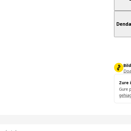
Dend
Bil
Doa
Zure 
Gure p
gehia