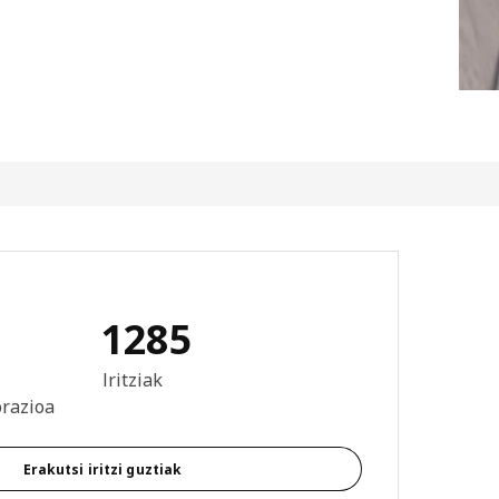
1285
: 4.7 / 5 izar. Berrikuspen osoak: 1285
Iritziak
orazioa
Erakutsi iritzi guztiak