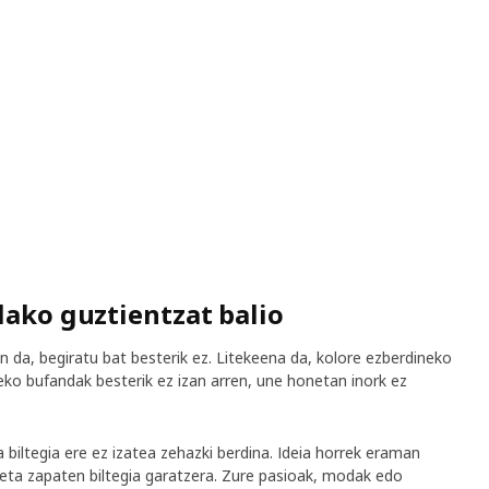
lako guztientzat balio
an da, begiratu bat besterik ez. Litekeena da, kolore ezberdineko
eko bufandak besterik ez izan arren, une honetan inork ez
 biltegia ere ez izatea zehazki berdina. Ideia horrek eraman
a zapaten biltegia garatzera. Zure pasioak, modak edo