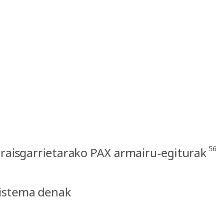
56
eraisgarrietarako PAX armairu-egiturak
istema denak