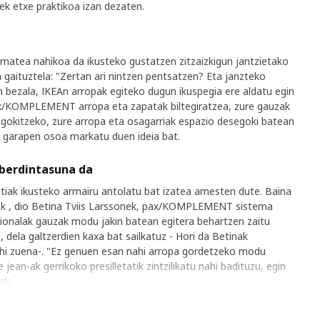
ek etxe praktikoa izan dezaten.
ematea nahikoa da ikusteko gustatzen zitzaizkigun jantzietako
 gaituztela: "Zertan ari nintzen pentsatzen? Eta janzteko
 bezala, IKEAn arropak egiteko dugun ikuspegia ere aldatu egin
ax/KOMPLEMENT arropa eta zapatak biltegiratzea, zure gauzak
egokitzeko, zure arropa eta osagarriak espazio desegoki batean
e garapen osoa markatu duen ideia bat.
berdintasuna da
tiak ikusteko armairu antolatu bat izatea amesten dute. Baina
ak , dio Betina Tviis Larssonek, pax/KOMPLEMENT sistema
izionalak gauzak modu jakin batean egitera behartzen zaitu
 dela galtzerdien kaxa bat sailkatuz - Hori da Betinak
 zuena-. "Ez genuen esan nahi arropa gordetzeko modu
ean-ak gerrikoko presilletatik zintzilikatu nahi badituzu, egin
ak.
rdena