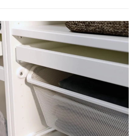
EMENT Saretadun saskia, zuria, 100x35 cm
deoak armairu edo armairu batean biltegiratzeko espazioa antolatze