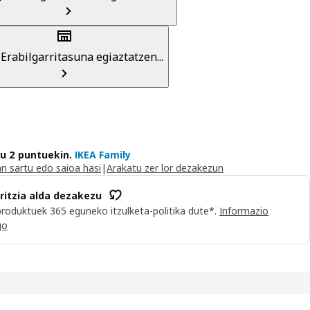
a
Erabilgarritasuna egiaztatzen...
du 2 puntuekin.
IKEA Family
n sartu edo saioa hasi
|
Arakatu zer lor dezakezun
iritzia alda dezakezu
roduktuek 365 eguneko itzulketa-politika dute*.
Informazio
go