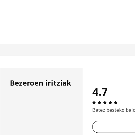
Bezeroen iritziak
4.7
Aipamena
Batez besteko bal