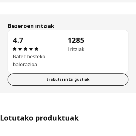
Bezeroen iritziak
4.7
1285
Aipamena: 4.7 / 5 izar. Berrikuspen osoak: 1285
Iritziak
Batez besteko
balorazioa
Erakutsi iritzi guztiak
Lotutako produktuak