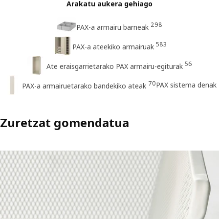
Arakatu aukera gehiago
298
PAX-a armairu barneak
583
PAX-a ateekiko armairuak
56
Ate eraisgarrietarako PAX armairu-egiturak
70
PAX sistema denak
PAX-a armairuetarako bandekiko ateak
Zuretzat gomendatua