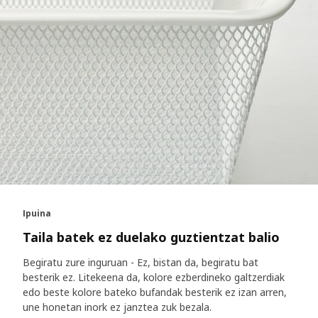
Ipuina
Taila batek ez duelako guztientzat balio
Begiratu zure inguruan - Ez, bistan da, begiratu bat
besterik ez. Litekeena da, kolore ezberdineko galtzerdiak
edo beste kolore bateko bufandak besterik ez izan arren,
une honetan inork ez janztea zuk bezala.