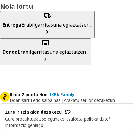
Nola lortu
Entrega
Erabilgarritasuna egiaztatzen...
Denda
Erabilgarritasuna egiaztatzen...
Bildu 2 puntuekin.
IKEA Family
Doan sartu edo saioa hasi
|
Arakatu zer lor dezakezun
Zure iritzia alda dezakezu
Gure produktuek 365 eguneko itzulketa-politika dute*.
Informazio gehiago