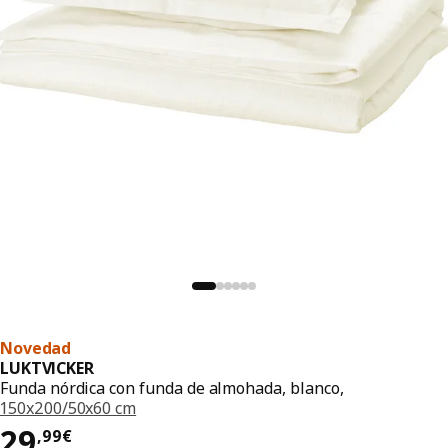
Novedad
LUKTVICKER
Funda nórdica con funda de almohada, blanco,
150x200/50x60 cm
El precio 29,99€
29
,
99
€