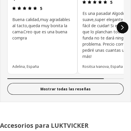
Reseña: 5 de
5
Reseña: 5 de 5 estrellas.
5
Es una pasada! Algodón
Buena calidad,muy agradables
suave,super elegante y 
al tacto,queda muy bonita la
fácil de cuidar! Si eres de
cama.Creo que es una buena
que lo planchan todo,est
compra
funda no te dará ningún
problema. Precio correct
pediré unas cuantas unid
más!
Adelina, España
Rositsa Ivanova, España
Mostrar todas las reseñas
Accesorios para LUKTVICKER