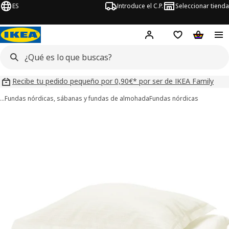
ES
Introduce el C.P.
Seleccionar tienda
Hej!
Iniciar sesión
Lista de deseo
Carrito d
Recibe tu pedido pequeño por 0,90€* por ser de IKEA Family
…
Fundas nórdicas, sábanas y fundas de almohada
Fundas nórdicas
ágenes de 6 LUKTVICKER
imágenes