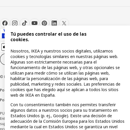
Tú puedes controlar el uso de las
cookies.
Nosotros, IKEA y nuestros socios digitales, utilizamos
cookies y tecnologías similares en nuestras páginas web.
Configuración de cookies
ES
Algunas son estrictamente necesarias para el
funcionamiento de las páginas web, y otras opcionales se
utilizan para medir cómo se utilizan las páginas web,
© Inter IKEA Systems B.V 1999-2026
habilitar la personalización de las páginas web, para
publicidad, marketing y redes sociales. Las preferencias de
cookies que has elegido aquí se aplican a todos los sitios
Política de privacidad
Política de cookies
Términos y condiciones
web de IKEA en España.
Política de divulgación responsable
Con tu consentimiento también nos permites transferir
algunos datos a nuestros socios para su tratamiento en
PUBLICIDAD: *Financiación a través de la tarjeta IKEA VISA emitida por la
Estados Unidos (p. ej., Google). Existe una decisión de
Entidad de Pago híbrida CaixaBank Payments & Consumer, E.F.C., E.P., S.A.U., y
adecuación de la Comisión Europea para los Estados Unidos
sujeta a su organización. La entidad ha escogido como sistema de
mediante la cual en Estados Unidos se garantiza un nivel
protección de los fondos recibidos de usuarios de servicios de pago que