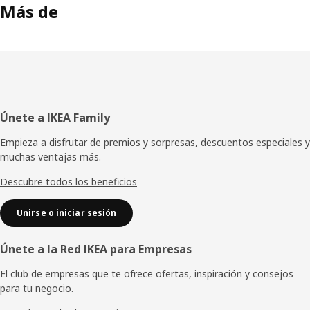
Más de
Pie
Únete a IKEA Family
de
Empieza a disfrutar de premios y sorpresas, descuentos especiales y
muchas ventajas más.
página
Descubre todos los beneficios
Unirse o iniciar sesión
Únete a la Red IKEA para Empresas
El club de empresas que te ofrece ofertas, inspiración y consejos
para tu negocio.