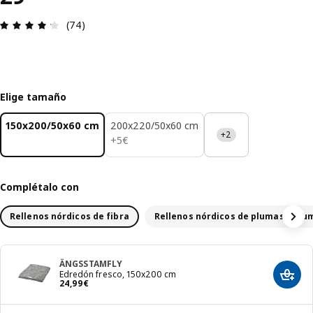
Reseña: 4.2 de 5 estrellas. Revisiones totales: 74
(74)
Elige tamaño
150x200/50x60 cm
200x220/50x60 cm
+2
5€
+
5
€
Complétalo con
Rellenos nórdicos de fibra
Rellenos nórdicos de plumas y plu
ÄNGSSTAMFLY
Edredón fresco, 150x200 cm
Añadir
El precio 24,99€
24
,
99
€