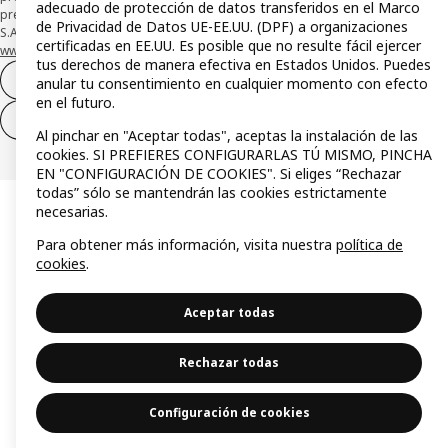
adecuado de protección de datos transferidos en el Marco
presta su depósito en una cuenta bancaria separada abierta en CaixaBank,
de Privacidad de Datos UE-EE.UU. (DPF) a organizaciones
S.A. Conoce más acerca de las formas de pago de tu tarjeta aquí:
certificadas en EE.UU. Es posible que no resulte fácil ejercer
www.caixabankpc.com/es/productos
. ​
tus derechos de manera efectiva en Estados Unidos. Puedes
Desistimiento del contrato
anular tu consentimiento en cualquier momento con efecto
en el futuro.
Desistimiento de solo servicios
Al pinchar en "Aceptar todas", aceptas la instalación de las
cookies. SI PREFIERES CONFIGURARLAS TÚ MISMO, PINCHA
EN "CONFIGURACIÓN DE COOKIES". Si eliges “Rechazar
todas” sólo se mantendrán las cookies estrictamente
necesarias.
Para obtener más información, visita nuestra
política de
cookies
.
Aceptar todas
Rechazar todas
Configuración de cookies