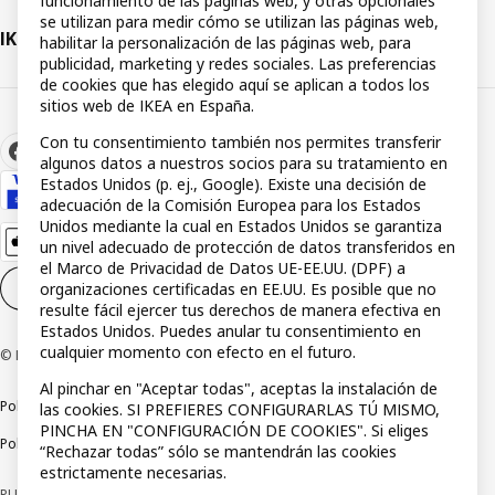
funcionamiento de las páginas web, y otras opcionales
se utilizan para medir cómo se utilizan las páginas web,
IKEA
habilitar la personalización de las páginas web, para
publicidad, marketing y redes sociales. Las preferencias
de cookies que has elegido aquí se aplican a todos los
sitios web de IKEA en España.
Con tu consentimiento también nos permites transferir
algunos datos a nuestros socios para su tratamiento en
Estados Unidos (p. ej., Google). Existe una decisión de
adecuación de la Comisión Europea para los Estados
Unidos mediante la cual en Estados Unidos se garantiza
un nivel adecuado de protección de datos transferidos en
el Marco de Privacidad de Datos UE-EE.UU. (DPF) a
organizaciones certificadas en EE.UU. Es posible que no
Configuración de cookies
ES
resulte fácil ejercer tus derechos de manera efectiva en
Estados Unidos. Puedes anular tu consentimiento en
cualquier momento con efecto en el futuro.
© Inter IKEA Systems B.V 1999-2026
Al pinchar en "Aceptar todas", aceptas la instalación de
Política de privacidad
Política de cookies
Términos y condiciones
las cookies. SI PREFIERES CONFIGURARLAS TÚ MISMO,
PINCHA EN "CONFIGURACIÓN DE COOKIES". Si eliges
Política de divulgación responsable
“Rechazar todas” sólo se mantendrán las cookies
estrictamente necesarias.
PUBLICIDAD: *Financiación a través de la tarjeta IKEA VISA emitida por la