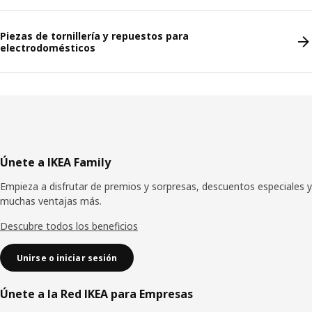
Piezas de tornillería y repuestos para
electrodomésticos
Pie
Únete a IKEA Family
de
Empieza a disfrutar de premios y sorpresas, descuentos especiales y
página
muchas ventajas más.
Descubre todos los beneficios
Unirse o iniciar sesión
Únete a la Red IKEA para Empresas