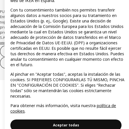
web de IKEA en España.
Con tu consentimiento también nos permites transferir
PUBLICIDAD: *Financiación a través de la tarjeta IKEA VISA emitida por la
algunos datos a nuestros socios para su tratamiento en
Entidad de Pago híbrida CaixaBank Payments & Consumer, E.F.C., E.P., S.A.U., y
Estados Unidos (p. ej., Google). Existe una decisión de
sujeta a su organización. La entidad ha escogido como sistema de
adecuación de la Comisión Europea para los Estados Unidos
protección de los fondos recibidos de usuarios de servicios de pago que
mediante la cual en Estados Unidos se garantiza un nivel
presta su depósito en una cuenta bancaria separada abierta en CaixaBank,
adecuado de protección de datos transferidos en el Marco
S.A. Conoce más acerca de las formas de pago de tu tarjeta aquí:
de Privacidad de Datos UE-EE.UU. (DPF) a organizaciones
www.caixabankpc.com/es/productos
. ​
certificadas en EE.UU. Es posible que no resulte fácil ejercer
Desistimiento del contrato
tus derechos de manera efectiva en Estados Unidos. Puedes
anular tu consentimiento en cualquier momento con efecto
Desistimiento de solo servicios
en el futuro.
Al pinchar en "Aceptar todas", aceptas la instalación de las
cookies. SI PREFIERES CONFIGURARLAS TÚ MISMO, PINCHA
EN "CONFIGURACIÓN DE COOKIES". Si eliges “Rechazar
todas” sólo se mantendrán las cookies estrictamente
necesarias.
Para obtener más información, visita nuestra
política de
cookies
.
Aceptar todas