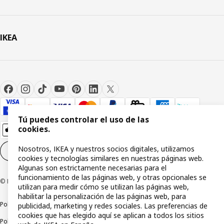
IKEA
Tú puedes controlar el uso de las
cookies.
Nosotros, IKEA y nuestros socios digitales, utilizamos
Configuración de cookies
ES
cookies y tecnologías similares en nuestras páginas web.
Algunas son estrictamente necesarias para el
funcionamiento de las páginas web, y otras opcionales se
© Inter IKEA Systems B.V 1999-2026
utilizan para medir cómo se utilizan las páginas web,
habilitar la personalización de las páginas web, para
Política de privacidad
Política de cookies
Términos y condiciones
publicidad, marketing y redes sociales. Las preferencias de
cookies que has elegido aquí se aplican a todos los sitios
Política de divulgación responsable