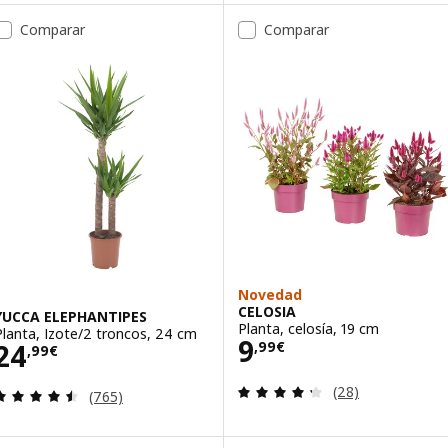
Comparar
Comparar
Novedad
CELOSIA
YUCCA ELEPHANTIPES
Planta, celosía, 19 cm
Planta, Izote/2 troncos, 24 cm
Precio 9,99€
9
Precio 24,99€
24
,
99
€
,
99
€
Revisa: 4.3 de 5 
(28)
Revisa: 4.5 de 5 estrellas. Total opiniones:
(765)