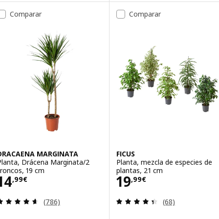
Comparar
Comparar
DRACAENA MARGINATA
FICUS
Planta, Drácena Marginata/2
Planta, mezcla de especies de
troncos, 19 cm
plantas, 21 cm
Precio 14,99€
Precio 19,99€
14
19
,
99
€
,
99
€
Revisa: 4.6 de 5 estrellas. Total opiniones:
Revisa: 4.4 de 5 
(786)
(68)