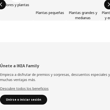
Flores y plantas
Plantas pequeñas
Plantas grandes y
Plan
medianas
y e
Pie
Únete a IKEA Family
de
Empieza a disfrutar de premios y sorpresas, descuentos especiales y
muchas ventajas más.
página
Descubre todos los beneficios
Unirse o iniciar sesión