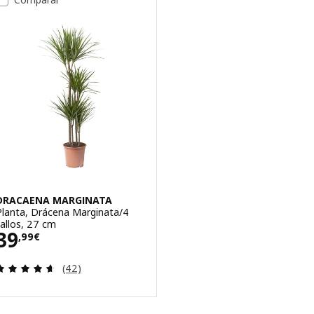
DRACAENA MARGINATA
Planta, Drácena Marginata/4
tallos, 27 cm
Precio 39,99€
39
,
99
€
Revisa: 4.6 de 5 estrellas. Total opiniones:
(42)