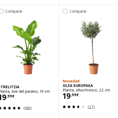
Comparar
Comparar
Novedad
OLEA EUROPAEA
STRELITZIA
Planta, olivo/tronco, 22 cm
Planta, Ave del paraíso, 19 cm
Precio 19,99€
19
Precio 19,99€
19
,
99
€
,
99
€
Revisa: 3.6 de 5 
(27)
Revisa: 4.8 de 5 estrellas. Total opiniones:
(188)