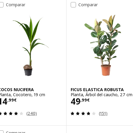
Comparar
Comparar
COCOS NUCIFERA
FICUS ELASTICA ROBUSTA
Planta, Cocotero, 19 cm
Planta, Árbol del caucho, 27 cm
Precio 14,99€
Precio 49,99€
14
49
,
99
€
,
99
€
Revisa: 3.9 de 5 estrellas. Total opiniones:
Revisa: 3.8 de 5 
(240)
(151)
Comparar