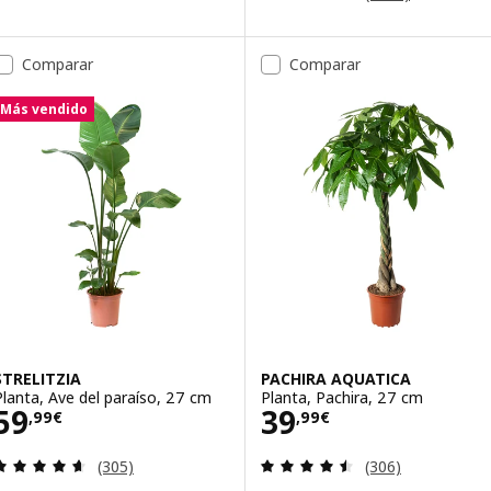
Comparar
Comparar
Más vendido
STRELITZIA
PACHIRA AQUATICA
Planta, Ave del paraíso, 27 cm
Planta, Pachira, 27 cm
Precio 59,99€
Precio 39,99€
59
39
,
99
€
,
99
€
Revisa: 4.6 de 5 estrellas. Total opiniones:
Revisa: 4.5 de 5 
(305)
(306)