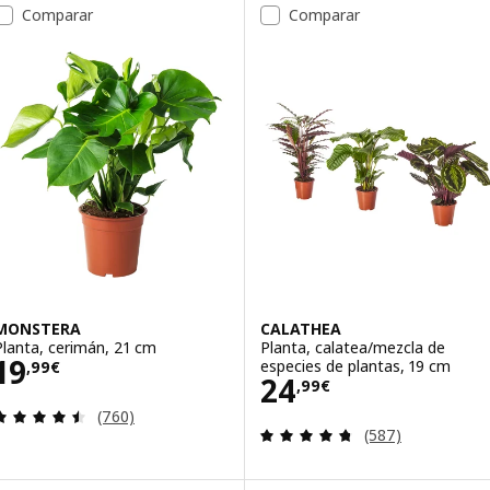
Comparar
Comparar
MONSTERA
CALATHEA
Planta, cerimán, 21 cm
Planta, calatea/mezcla de
Precio 19,99€
19
especies de plantas, 19 cm
,
99
€
Precio 24,99€
24
,
99
€
Revisa: 4.5 de 5 estrellas. Total opiniones:
(760)
Revisa: 4.7 de 5 
(587)