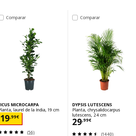
Saltar a resultados
Lista de resultados
Comparar
Comparar
FICUS MICROCARPA
DYPSIS LUTESCENS
Planta, laurel de la India, 19 cm
Planta, chrysalidocarpus
lutescens, 24 cm
Precio 19,99€
19
,
99
€
Precio 29,99€
29
,
99
€
Revisa: 4.8 de 5 estrellas. Total opiniones:
(56)
Revisa: 4.5 de 5 
(1440)