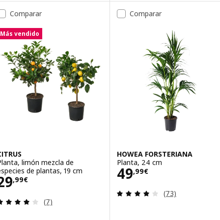
Comparar
Comparar
Más vendido
CITRUS
HOWEA FORSTERIANA
Planta, limón mezcla de
Planta, 24 cm
Precio 49,99€
49
especies de plantas, 19 cm
,
99
€
Precio 29,99€
29
,
99
€
Revisa: 4.1 de 5 
(73)
Revisa: 3.9 de 5 estrellas. Total opiniones:
(7)