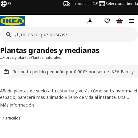
ES
Introduce el C.P.
Seleccionar tienda
Hej!
Iniciar sesión
Lista de deseo
Carrito d
Plantas grandes y medianas
…
Flores y plantas
Plantas naturales
Recibe tu pedido pequeño por 0,90€* por ser de IKEA Family
Añade plantas de suelo a tu estancia y verás cómo se transforma el
espacio; parecerá más animado y lleno de vida al instante. Una
planta de suelo, llena de encanto, se convertirá en el centro de
Más información
atención. También puedes agrupar varias y conseguir ese ambiente
de jungla.
17 artículos
Ordenar y filtrar