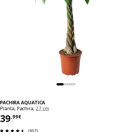
PACHIRA AQUATICA
Planta, Pachira,
27 cm
El precio 39,99€
39
,
99
€
Reseña: 4.5 de 5 estrellas. Revisiones totales: 30
(307)