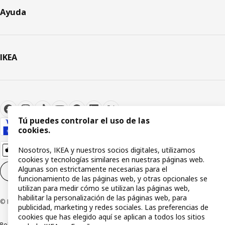
Ayuda
IKEA
Tú puedes controlar el uso de las
cookies.
Nosotros, IKEA y nuestros socios digitales, utilizamos
cookies y tecnologías similares en nuestras páginas web.
Algunas son estrictamente necesarias para el
Configuración de cookies
ES
funcionamiento de las páginas web, y otras opcionales se
utilizan para medir cómo se utilizan las páginas web,
habilitar la personalización de las páginas web, para
© Inter IKEA Systems B.V 1999-2026
publicidad, marketing y redes sociales. Las preferencias de
cookies que has elegido aquí se aplican a todos los sitios
Política de privacidad
Política de cookies
Términos y condiciones