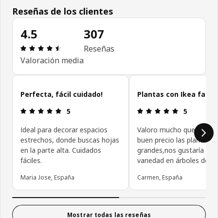
Reseñas de los clientes
4.5
307
Reseña: 4.5 de 5 estrellas. Revisiones totales: 30
Reseñas
Valoración media
Omitir las opiniones de los clientes
Perfecta, fácil cuidado!
Plantas con Ikea famil
Reseña: 5 de 5 estrellas.
Reseña: 5 de
5
5
Ideal para decorar espacios
Valoro mucho que pongái
estrechos, donde buscas hojas
buen precio las plantas
en la parte alta. Cuidados
grandes,nos gustaría má
fáciles.
variedad en árboles de in
Maria Jose, España
Carmen, España
Mostrar todas las reseñas