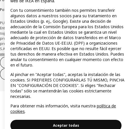
web de IKEA en España.
Política de divulgación responsable
Con tu consentimiento también nos permites transferir
algunos datos a nuestros socios para su tratamiento en
Estados Unidos (p. ej., Google). Existe una decisión de
PUBLICIDAD: *Financiación a través de la tarjeta IKEA VISA emitida por la
adecuación de la Comisión Europea para los Estados Unidos
Entidad de Pago híbrida CaixaBank Payments & Consumer, E.F.C., E.P., S.A.U., y
mediante la cual en Estados Unidos se garantiza un nivel
sujeta a su organización. La entidad ha escogido como sistema de
adecuado de protección de datos transferidos en el Marco
protección de los fondos recibidos de usuarios de servicios de pago que
de Privacidad de Datos UE-EE.UU. (DPF) a organizaciones
presta su depósito en una cuenta bancaria separada abierta en CaixaBank,
certificadas en EE.UU. Es posible que no resulte fácil ejercer
S.A. Conoce más acerca de las formas de pago de tu tarjeta aquí:
tus derechos de manera efectiva en Estados Unidos. Puedes
www.caixabankpc.com/es/productos
. ​
anular tu consentimiento en cualquier momento con efecto
Desistimiento del contrato
en el futuro.
Desistimiento de solo servicios
Al pinchar en "Aceptar todas", aceptas la instalación de las
cookies. SI PREFIERES CONFIGURARLAS TÚ MISMO, PINCHA
EN "CONFIGURACIÓN DE COOKIES". Si eliges “Rechazar
todas” sólo se mantendrán las cookies estrictamente
necesarias.
Para obtener más información, visita nuestra
política de
cookies
.
Aceptar todas