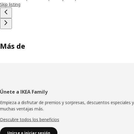
Skip listing
Más de
Pie
Únete a IKEA Family
de
Empieza a disfrutar de premios y sorpresas, descuentos especiales y
muchas ventajas más.
página
Descubre todos los beneficios
Unirse o iniciar sesión