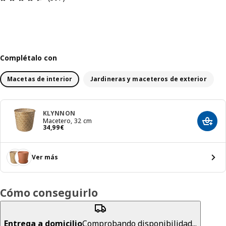
Complétalo con
Macetas de interior
Jardineras y maceteros de exterior
KLYNNON
Macetero, 32 cm
Añadir
El precio 34,99€
34
,
99
€
Ver más
Cómo conseguirlo
Entrega a domicilio
Comprobando disponibilidad...