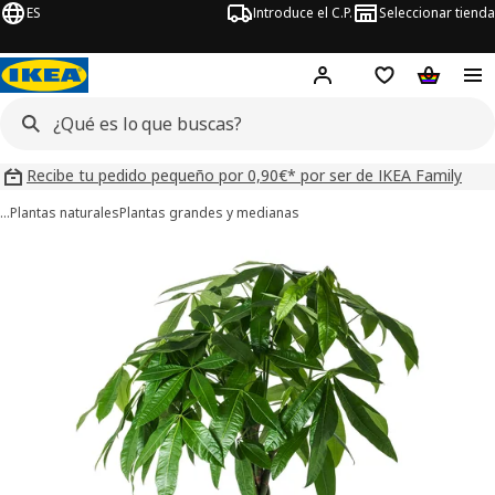
ES
Introduce el C.P.
Seleccionar tienda
Hej!
Iniciar sesión
Lista de deseo
Carrito d
Recibe tu pedido pequeño por 0,90€* por ser de IKEA Family
…
Plantas naturales
Plantas grandes y medianas
ágenes de 6 PACHIRA AQUATICA
imágenes